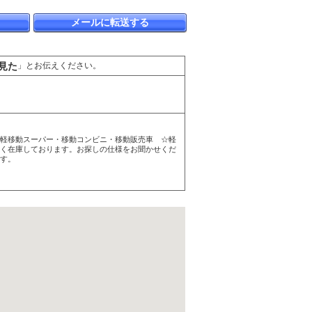
メールに転送する
見た
」とお伝えください。
☆軽移動スーパー・移動コンビニ・移動販売車 ☆軽
多く在庫しております。お探しの仕様をお聞かせくだ
す。