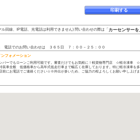
印刷する
カーセンサーを
ヤル回線、IP電話、光電話は利用できません) 問い合わせの際は「
不定休 電話でのお問い合わせは ３６５日 ７：００－２５：００
インフォメーション
ンバーでもローンご利用可能です。審査だけでもお気軽に！軽貨物専門店 ☆軽冷凍車 
特装車全般 低価格車から高年式低走行車まで幅広く在庫しております。特に軽冷凍車を
店前にお電話でご連絡ください☆※外出が多いため、ご協力の程よろしくお願い申し上げま