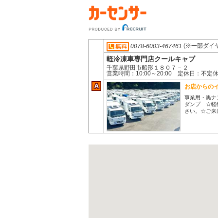
(※一部ダイ
0078-6003-467461
軽冷凍車専門店クールキャブ
千葉県野田市船形１８０７－２
営業時間：10:00～20:00 定休日：
お店からの
事業用・黒ナ
ダンプ ☆軽
さい。☆ご来