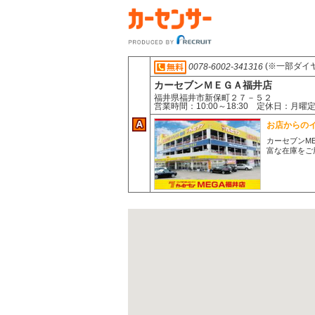
(※一部ダイ
0078-6002-341316
カーセブンＭＥＧＡ福井店
福井県福井市新保町２７－５２
営業時間：10:00～18:30 定休日：月曜
お店からの
カーセブンM
富な在庫をご