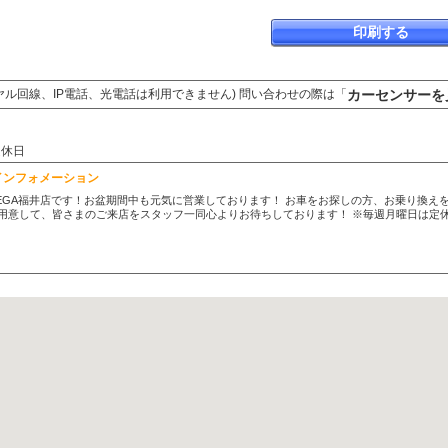
印刷する
カーセンサーを
ヤル回線、IP電話、光電話は利用できません) 問い合わせの際は「
定休日
インフォメーション
EGA福井店です！お盆期間中も元気に営業しております！ お車をお探しの方、お乗り換えを
用意して、皆さまのご来店をスタッフ一同心よりお待ちしております！ ※毎週月曜日は定