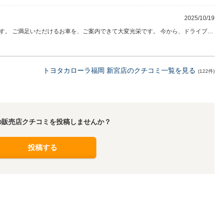
2025/10/19
す。 ご満足いただけるお車を、ご案内できて大変光栄です。 今から、ドライブに
楽しんでください。 今後とも、末永くお付き合いをさせていただければ幸いです。
トヨタカローラ福岡 新宮店のクチコミ一覧を見る
(122件)
の販売店クチコミを投稿しませんか？
投稿する