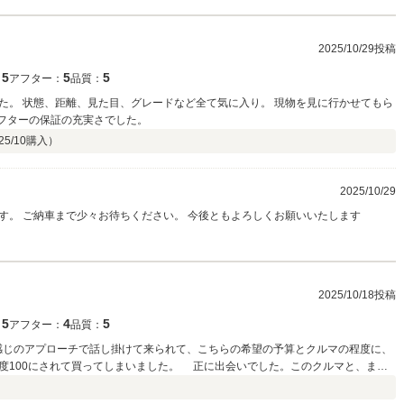
2025/10/29投稿
5
5
5
：
アフター：
品質：
た。 状態、距離、見た目、グレードなど全て気に入り。 現物を見に行かせてもら
1番の決め手は、アフターの保証の充実さでした。
25/10
購入）
2025/10/29
す。 ご納車まで少々お待ちください。 今後ともよろしくお願いいたします
2025/10/18投稿
5
4
5
：
アフター：
品質：
い感じのアプローチで話し掛けて来られて、こちらの希望の予算とクルマの程度に、
度100にされて買ってしまいました。 正に出会いでした。このクルマと、また