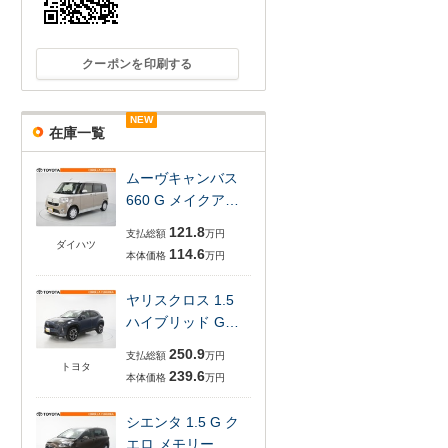
クーポンを印刷する
NEW
NEW
NEW
在庫一覧
ムーヴキャンバス
660 G メイクア…
121.8
支払総額
万円
ダイハツ
114.6
本体価格
万円
ヤリスクロス 1.5
ハイブリッド G…
250.9
支払総額
万円
トヨタ
239.6
本体価格
万円
シエンタ 1.5 G ク
エロ メモリー…