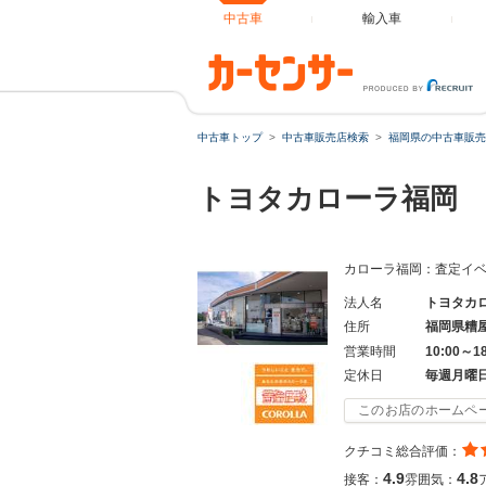
中古車
輸入車
中古車トップ
中古車販売店検索
福岡県の中古車販売
トヨタカローラ福岡 
カローラ福岡：査定イ
法人名
トヨタカ
住所
福岡県糟
営業時間
10:00～1
定休日
毎週月曜
このお店のホームペ
クチコミ総合評価：
4.9
4.8
接客：
雰囲気：