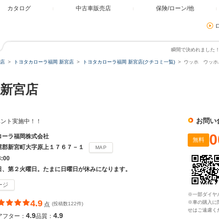
カタログ
中古車販売店
保険/ローン/他
瞬間で決めれました
店
トヨタカローラ福岡 新宮店
トヨタカローラ福岡 新宮店(クチコミ一覧)
ウッホ ウッホ
新宮店
お問い
ベント実施中！！
0
ローラ福岡株式会社
無料
屋郡新宮町大字原上１７６７－１
MAP
8:00
日、第２火曜日。たまに日曜日が休みになります。
ージ
※一部ダイヤ
4.9
※車の購入に
点
(投稿数122件)
せはご遠慮く
4.9
4.9
アフター：
品質：