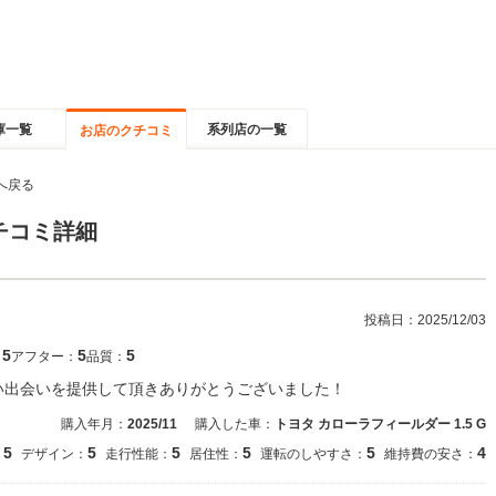
庫一覧
系列店の一覧
お店のクチコミ
へ戻る
チコミ詳細
投稿日：
2025/12/03
5
5
5
：
アフター：
品質：
い出会いを提供して頂きありがとうございました！
購入年月：
2025/11
購入した車：
トヨタ カローラフィールダー 1.5 G
5
5
5
5
5
4
：
デザイン：
走行性能：
居住性：
運転のしやすさ：
維持費の安さ：