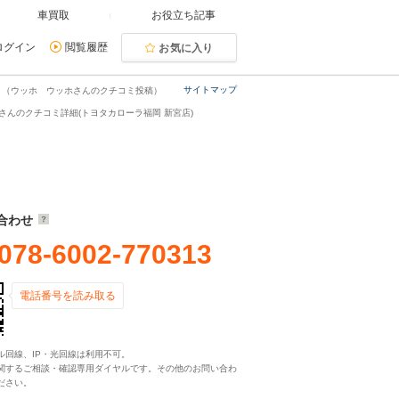
車買取
お役立ち記事
ログイン
閲覧履歴
お気に入り
サイトマップ
！（ウッホ ウッホさんのクチコミ投稿）
さんのクチコミ詳細(トヨタカローラ福岡 新宮店)
合わせ
078-6002-770313
電話番号を読み取る
ル回線、IP・光回線は利用不可。
関するご相談・確認専用ダイヤルです。その他のお問い合わ
ださい。