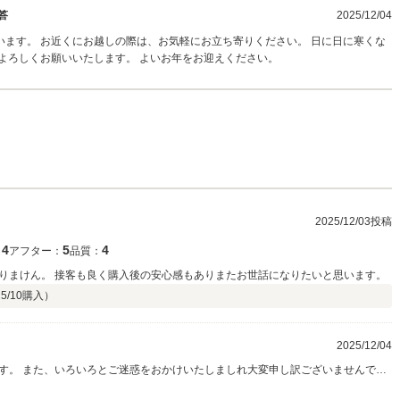
答
2025/12/04
ます。 お近くにお越しの際は、お気軽にお立ち寄りください。 日に日に寒くな
よろしくお願いいたします。 よいお年をお迎えください。
2025/12/03投稿
4
5
4
：
アフター：
品質：
りまけん。 接客も良く購入後の安心感もありまたお世話になりたいと思います。
5/10
購入）
2025/12/04
す。 また、いろいろとご迷惑をおかけいたしましれ大変申し訳ございませんでし
ます。 よいお年をお迎えください。