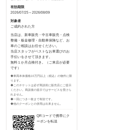
有効期限
2026/07/25～2026/08/09
対象者
ご成約された方
当店は、新車販売・中古車販売・点検
整備・板金修理・自動車保険など、お
車のご相談はお任せください。
当店スタッフがベストなお車選びのお
手伝いをさせて頂きます。
無料１か月点検付き。（ご来店が必要
です）
◆車両本体価格10万円以上（税込）の物件に限
ります。
◆このチケットは必ず商談前に販売店にご提示
ください。商談後の提示ではサービスを受けら
れません。
◆一回につき一枚まで有効です。
◆他のクーポンとの併用は出来ません。
QRコードで携帯にク
ーポンを転送