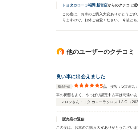
トヨタカローラ福岡 新宮店
からのクチコミ返
この度は、お車のご購入大変ありがとうござい
りますので、お体ご自愛ください。 今後とも
他のユーザーのクチコミ
良い車に出会えました
5
点
5
接客：
雰囲気
総合評価
車の状態もよく、やっぱり認定中古車は間違いあ
マロンさん
トヨタ カローラクロス 1.8 G （
202
販売店の返信
この度は、お車のご購入大変ありがとうございま
た。 どうぞ今後とも末永くよろしくお願いいたし