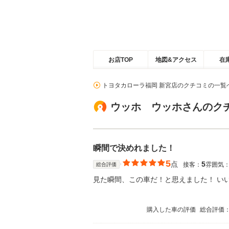
お店TOP
地図&アクセス
在
トヨタカローラ福岡 新宮店のクチコミの一覧
ウッホ ウッホさんのク
瞬間で決めれました！
5
点
5
接客：
雰囲気
総合評価
見た瞬間、この車だ！と思えました！ い
購入した車の評価
総合評価