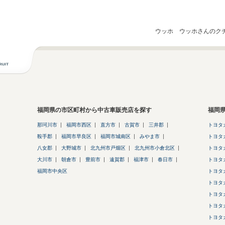
ウッホ ウッホさんのク
福岡県の市区町村から中古車販売店を探す
福岡
那珂川市
福岡市西区
直方市
古賀市
三井郡
トヨタ
鞍手郡
福岡市早良区
福岡市城南区
みやま市
トヨタ
八女郡
大野城市
北九州市戸畑区
北九州市小倉北区
トヨタ
大川市
朝倉市
豊前市
遠賀郡
福津市
春日市
トヨタ
福岡市中央区
トヨタ
トヨタ
トヨタ
トヨタ
トヨタ