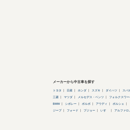
メーカーから中古車を探す
トヨタ
日産
ホンダ
スズキ
ダイハツ
スバ
三菱
マツダ
メルセデス・ベンツ
フォルクスワー
BMW
シボレー
ボルボ
アウディ
ポルシェ
ジープ
フォード
プジョー
いすゞ
アルファロ