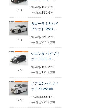
198.8
支払総額
万円
トヨタ
185.6
本体価格
万円
カローラ 1.8 ハイ
ブリッド WxB …
250.5
支払総額
万円
トヨタ
239.6
本体価格
万円
シエンタ ハイブリ
ッド 1.5 G メ…
190.5
支払総額
万円
トヨタ
179.6
本体価格
万円
ノア 1.8 ハイブリ
ッド Si WxBIII…
283.1
支払総額
万円
トヨタ
273.6
本体価格
万円