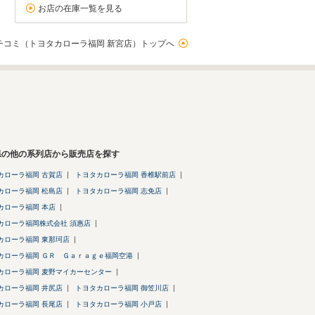
お店の在庫一覧を見る
チコミ（トヨタカローラ福岡 新宮店）トップへ
県の他の系列店から販売店を探す
カローラ福岡 古賀店
トヨタカローラ福岡 香椎駅前店
カローラ福岡 松島店
トヨタカローラ福岡 志免店
カローラ福岡 本店
カローラ福岡株式会社 須惠店
カローラ福岡 東那珂店
カローラ福岡 ＧＲ Ｇａｒａｇｅ福岡空港
カローラ福岡 麦野マイカーセンター
カローラ福岡 井尻店
トヨタカローラ福岡 御笠川店
カローラ福岡 長尾店
トヨタカローラ福岡 小戸店