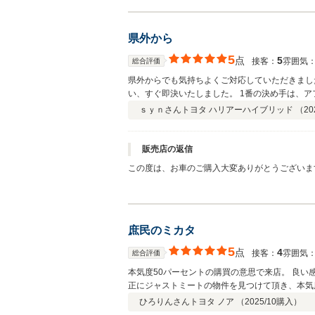
県外から
5
点
5
接客：
雰囲気
総合評価
県外からでも気持ちよくご対応していただきまし
い、すぐ即決いたしました。 
ｓｙｎさん
トヨタ ハリアーハイブリッド （
20
販売店の返信
この度は、お車のご購入大変ありがとうございま
庶民のミカタ
5
点
4
接客：
雰囲気
総合評価
本気度50パーセントの購買の意思で来店。 良
正にジャストミートの物件を見つけて頂き、本気
何年も楽しく仲良くやって行けそうです。
ひろりんさん
トヨタ ノア （
2025/10
購入）