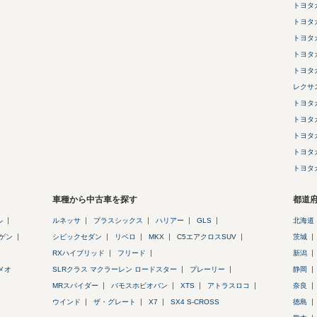
トヨタ
トヨタ
トヨタ
トヨタ
トヨタ
レクサ
トヨタ
トヨタ
トヨタ
トヨタ
トヨタ
車種から中古車を探す
都道
ル
ルネッサ
プラスシックス
ハリアー
GLS
北海道
ゲン
シビックセダン
リベロ
MKX
C5エアクロスSUV
茨城
RXハイブリッド
フリード
新潟
メオ
SLRクラス マクラーレン ロードスター
プレーリー
静岡
MRスパイダー
バモスホビオバン
XTS
アトラスロコ
奈良
ウインド
ザ・グレート
X7
SX4 S-CROSS
徳島