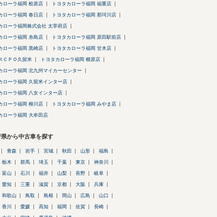
カローラ福岡 桧原店
トヨタカローラ福岡 福重店
カローラ福岡 春日店
トヨタカローラ福岡 那珂川店
カローラ福岡株式会社 太宰府店
カローラ福岡 糸島店
トヨタカローラ福岡 原田駅前店
カローラ福岡 黒崎店
トヨタカローラ福岡 甘木店
スＣＰＯ久留米
トヨタカローラ福岡 櫛原店
カローラ福岡 北九州マイカーセンター
カローラ福岡 久留米インター店
カローラ福岡 八女インター店
カローラ福岡 柳川店
トヨタカローラ福岡 みやま店
カローラ福岡 大牟田店
府県から中古車を探す
青森
岩手
宮城
秋田
山形
福島
栃木
群馬
埼玉
千葉
東京
神奈川
富山
石川
福井
山梨
長野
岐阜
愛知
三重
滋賀
京都
大阪
兵庫
和歌山
鳥取
島根
岡山
広島
山口
香川
愛媛
高知
福岡
佐賀
長崎