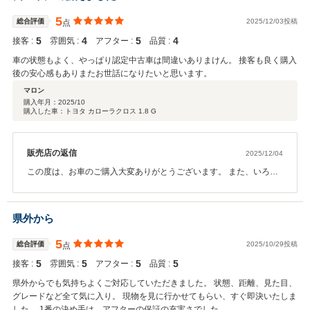
5
総合評価
2025/12/03投稿
点
5
4
5
4
接客 :
雰囲気 :
アフター :
品質 :
車の状態もよく、やっぱり認定中古車は間違いありまけん。 接客も良く購入
後の安心感もありまたお世話になりたいと思います。
マロン
購入年月：
2025/10
購入した車：トヨタ カローラクロス 1.8 G
販売店の返信
2025/12/04
この度は、お車のご購入大変ありがとうございます。 また、いろい
ろとご迷惑をおかけいたしましれ大変申し訳ございませんでした。
どうぞ今後とも末永くよろしくお願いいたします。 よいお年をお迎
えください。
県外から
5
総合評価
2025/10/29投稿
点
5
5
5
5
接客 :
雰囲気 :
アフター :
品質 :
県外からでも気持ちよくご対応していただきました。 状態、距離、見た目、
グレードなど全て気に入り。 現物を見に行かせてもらい、すぐ即決いたしま
した。 1番の決め手は、アフターの保証の充実さでした。