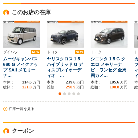
このお店の在庫
ダイハツ
トヨタ
トヨタ
ト
NEW
NEW
ムーヴキャンバス
ヤリスクロス 1.5
シエンタ 1.5 G ク
カ
660 G メイクアッ
ハイブリッド G デ
エロ メモリーナ
ブ
プ SAII メモリー
ィスプレイオーデ
ビ ワンセグ 全周
ナ…
ィオ …
囲カメ…
本体：
114.6
万円
本体：
239.6
万円
本体：
185.6
万円
本
総額：
121.8
万円
総額：
250.9
万円
総額：
198.8
万円
総
在庫一覧を見る
クーポン