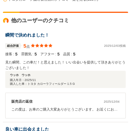
他のユーザーのクチコミ
瞬間で決めれました！
5
総合評価
2025/12/03投稿
点
5
5
5
5
接客 :
雰囲気 :
アフター :
品質 :
見た瞬間、この車だ！と思えました！ いい出会いを提供して頂きありがとう
ございました！
ウッホ ウッホ
購入年月：
2025/11
購入した車：トヨタ カローラフィールダー 1.5 G
販売店の返信
2025/12/04
この度は、お車のご購入大変ありがとうございます。 お近くにお越
しの際は、お気軽にお立ち寄りください。 日に日に寒くなりますの
で、お体ご自愛ください。 今後ともよろしくお願いいたします。 よ
いお年をお迎えください。
良い車に出会えました