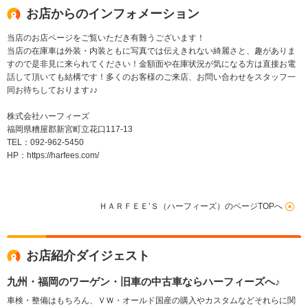
お店からのインフォメーション
当店のお店ページをご覧いただき有難うございます！
当店の在庫車は外装・内装ともに写真では伝えきれない綺麗さと、趣がありま
すので是非見に来られてください！金額面や在庫状況が気になる方は直接お電
話して頂いても結構です！多くのお客様のご来店、お問い合わせをスタッフ一
同お待ちしております♪♪
株式会社ハーフィーズ
福岡県糟屋郡新宮町立花口117-13
TEL：092-962-5450
HP：https://harfees.com/
ＨＡＲＦＥＥ’Ｓ（ハーフィーズ）のページTOPへ
お店紹介ダイジェスト
九州・福岡のワーゲン・旧車の中古車ならハーフィーズへ♪
車検・整備はもちろん、ＶＷ・オールド国産の購入やカスタムなどそれらに関