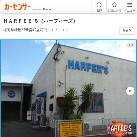
履歴
お気に入り
メニュー
ＨＡＲＦＥＥ’Ｓ（ハーフィーズ）
福岡県糟屋郡新宮町立花口１１７－１３
MAP
1/5