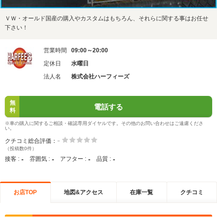
ＶＷ・オールド国産の購入やカスタムはもちろん、それらに関する事はお任せ
下さい！
営業時間
09:00～20:00
定休日
水曜日
法人名
株式会社ハーフィーズ
無
電話する
料
※車の購入に関するご相談・確認専用ダイヤルです。その他のお問い合わせはご遠慮くださ
い。
-
クチコミ総合評価：
（投稿数0件）
-
-
-
-
接客 :
雰囲気 :
アフター :
品質 :
お店TOP
地図&アクセス
在庫一覧
クチコミ