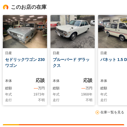
このお店の在庫
日産
日産
日産
セドリックワゴン 230
ブルーバード デラッ
バネット 1.5 D
ワゴン
クス
応談
応談
本体
本体
本体
---
---
総額
万円
総額
万円
総額
年式
1973
年
年式
1968
年
年式
走行
不明
走行
不明
走行
在庫一覧を見る