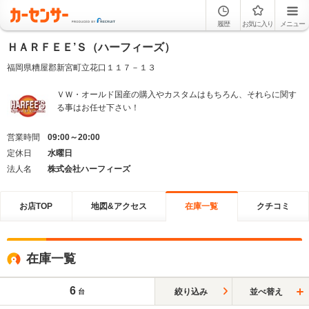
履歴
お気に入り
メニュー
ＨＡＲＦＥＥ’Ｓ（ハーフィーズ）
福岡県糟屋郡新宮町立花口１１７－１３
ＶＷ・オールド国産の購入やカスタムはもちろん、それらに関す
る事はお任せ下さい！
営業時間
09:00～20:00
定休日
水曜日
法人名
株式会社ハーフィーズ
お店TOP
地図&アクセス
在庫一覧
クチコミ
在庫一覧
6
絞り込み
並べ替え
台