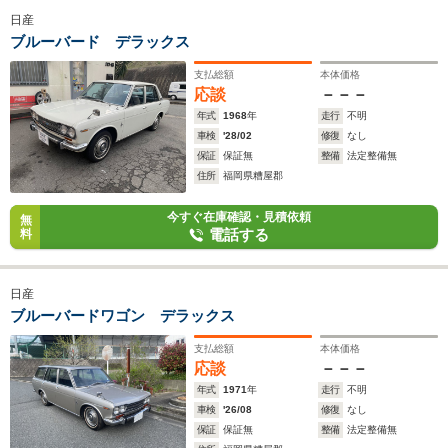
日産
ブルーバード デラックス
支払総額
本体価格
応談
－－－
年式
1968
年
走行
不明
車検
'28/02
修復
なし
保証
保証無
整備
法定整備無
住所
福岡県糟屋郡
今すぐ在庫確認・見積依頼
無
電話する
料
日産
ブルーバードワゴン デラックス
支払総額
本体価格
応談
－－－
年式
1971
年
走行
不明
車検
'26/08
修復
なし
保証
保証無
整備
法定整備無