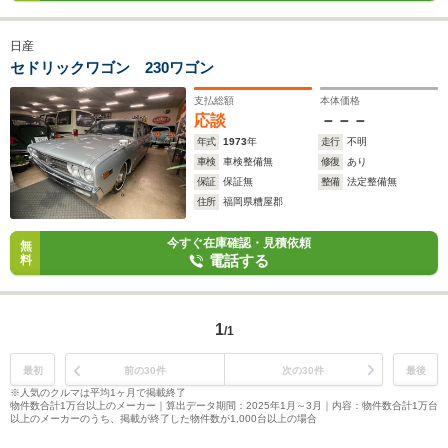
日産
セドリックワゴン 230ワゴン
支払総額
本体価格
応談
－－－
年式
1973
年
走行
不明
車検
車検整備無
修復
あり
保証
保証無
整備
法定整備無
住所
福岡県糟屋郡
今すぐ在庫確認・見積依頼
無
電話する
料
1
/1
最初
前の30件
次の30件
最後
※人気のクルマは平均1ヶ月で掲載終了
物件数合計1万台以上のメーカー｜算出データ期間：2025年1月～3月｜内容：物件数合計1万台
以上のメーカーのうち、掲載が終了した物件数が1,000台以上の場合