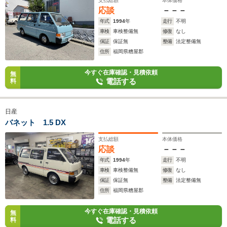
支払総額
本体価格
応談
－－－
年式
1994
年
走行
不明
車検
車検整備無
修復
なし
保証
保証無
整備
法定整備無
住所
福岡県糟屋郡
今すぐ在庫確認・見積依頼
無
電話する
料
日産
バネット 1.5 DX
支払総額
本体価格
応談
－－－
年式
1994
年
走行
不明
車検
車検整備無
修復
なし
保証
保証無
整備
法定整備無
住所
福岡県糟屋郡
今すぐ在庫確認・見積依頼
無
電話する
料