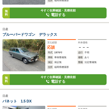
住所
福岡県糟屋郡
今すぐ在庫確認・見積依頼
無
電話する
料
日産
ブルーバードワゴン デラックス
支払総額
本体価格
応談
－－－
年式
1970
年
走行
不明
車検
車検整備無
修復
あり
保証
保証無
整備
法定整備無
住所
福岡県糟屋郡
今すぐ在庫確認・見積依頼
無
電話する
料
日産
バネット 1.5 DX