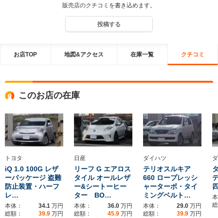
販売店のクチコミを書き込めます。
投稿する
お店TOP
地図&アクセス
在庫一覧
クチコミ
このお店の在庫
トヨタ
日産
ダイハツ
ダ
iQ 1.0 100G レザ
リーフ G エアロス
テリオスルキア
タ
ーパッケージ 盗難
タイル オールレザ
660 ロープレッシ
テ
防止装置・ハーフ
ー&シートーヒー
ャーターボ・タイ
レ…
ター BO…
ミングベルト…
本
総
本体：
34.1
万円
本体：
36.0
万円
本体：
29.0
万円
総額：
39.9
万円
総額：
45.9
万円
総額：
39.9
万円