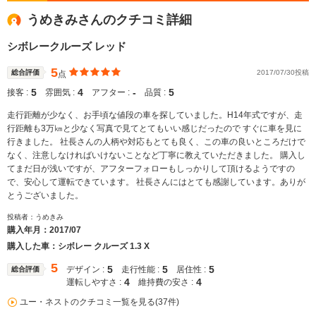
うめきみさんのクチコミ詳細
シボレークルーズ レッド
5
総合評価
2017/07/30投稿
点
5
4
‐
5
接客 :
雰囲気 :
アフター :
品質 :
走行距離が少なく、お手頃な値段の車を探していました。H14年式ですが、走
行距離も3万㎞と少なく写真で見てとてもいい感じだったので すぐに車を見に
行きました。 社長さんの人柄や対応もとても良く、この車の良いところだけで
なく、注意しなければいけないことなど丁寧に教えていただきました。 購入し
てまだ日が浅いですが、アフターフォローもしっかりして頂けるようですの
で、安心して運転できています。 社長さんにはとても感謝しています。ありが
とうございました。
投稿者：うめきみ
購入年月：
2017/07
購入した車：シボレー クルーズ 1.3 X
5
5
5
5
デザイン :
走行性能 :
居住性 :
総合評価
4
4
運転しやすさ :
維持費の安さ :
ユー・ネストのクチコミ一覧を見る(37件)