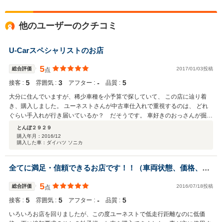
他のユーザーのクチコミ
U-Carスペシャリストのお店
5
総合評価
2017/01/03投稿
点
5
3
‐
5
接客 :
雰囲気 :
アフター :
品質 :
大分に住んでいますが、稀少車種を小予算で探していて、 この店に辿り着
き、購入しました。 ユーネストさんが中古車仕入れで重視するのは、 どれ
ぐらい手入れが行き届いているか？ だそうです。 車好きのおっさんが掘り
出し物（だけでは無いんでしょうが）の中古車を仕入れて ユーザー目線で一
とんぼ２９２９
生懸命に手入れして販売しているイメージでしょうか？ 印象： 【最初の問
購入年月：
2016/12
購入した車：ダイハツ ソニカ
い合わせ】 ・最初に電話したとき、（カーセンサーなどの）サイトで見ただ
けでは 分かりづらいことや難点（かもしれないこと）を最初に教えて頂い
た。 【試乗】 ・時々起きる振動がエンジンマウントの劣化であること、
全てに満足・信頼できるお店です！！（車両状態、価格、社
マウント3か所のうち、重篤な１か所は既に交換済みであること、 だが、
長の人柄、対応状況、ｅｔｃ）
特定の状況でまだ微振動があり、それは2か所目を 車検整備時に修理して
5
総合評価
2016/07/18投稿
点
直すと伝えられた。 ⇒ 確かに、この試乗時の微振動は、納車後は無く
5
5
‐
5
なっていました。 ・『ＣＶＴのジャダー』があるんじゃないか、と尋ねたら
接客 :
雰囲気 :
アフター :
品質 :
個体差があり、この車（個体）にはそれが無い、とのこと。 ・試乗後に過
いろいろお店を回りましたが、この度ユーネストで低走行距離なのに低価
走行なんでどうやってメンテするか？ について オイル関係はこれこれこ