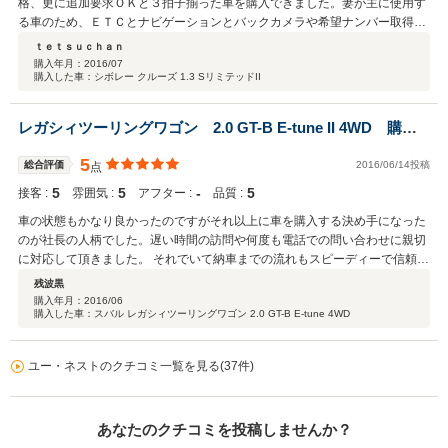
格、更に追加要求ＯＫと３拍子揃った車を購入できました。妻が主に使用す
うしてください、でも、そんなに過敏じゃなくて大丈夫、 と教えていただ
る車のため、ＥＴＣとナビゲーションとバックカメラや希望ナンバー取得等
いた。 ・納車時： 先のエンジンマウントの部品（古いやつ）をみせて頂
をお願いしましたが、快く対応して頂き、全てコミコミで”アユ”万円でした
ｔｅｔｓｕｃｈａｎ
いた時に、 店長さんの経験上、この部品の劣化は、走行距離や年数ではな
（大満足です！！）。更に現車の廃車に伴う各種還付金の振込処理まで対応
購入年月：
2016/07
くて、 部品メーカーのロット依存ではないか、などの裏情報も教えて頂い
購入した車：シボレー クルーズ 1.3 SリミテッドII
して頂き助かりました。中古車を買うならユーネスト、お勧めです。
た。 お陰様で元気に稼働しています。 燃費も普通に良いです。 いろいろ
と大満足な買い物でした！
レガシィツーリングワゴン 2.0 GT-B E-tune II 4WD 購入
しました
5
総合評価
2016/06/14投稿
点
5
5
‐
5
接客 :
雰囲気 :
アフター :
品質 :
車の状態もかなり良かったのですがそれ以上に車を購入する決め手になった
のが社長の人柄でした。遅い時間の訪問や何度も電話での問い合わせに親切
に対応して頂きました。 それでいて納車までの流れもスピーディーで信頼で
きる人、店だと思います。
残波黒
購入年月：
2016/06
購入した車：スバル レガシィツーリングワゴン 2.0 GT-B E-tune 4WD
ユー・ネストのクチコミ一覧を見る(37件)
あなたのクチコミを投稿しませんか？