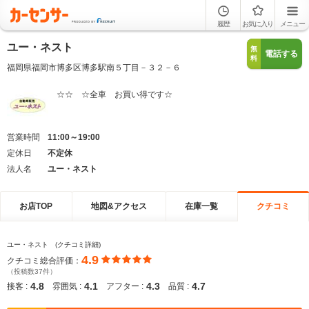
履歴
お気に入り
メニュー
ユー・ネスト
無
電話する
料
福岡県福岡市博多区博多駅南５丁目－３２－６
☆☆ ☆全車 お買い得です☆
営業時間
11:00～19:00
定休日
不定休
法人名
ユー・ネスト
お店TOP
地図&アクセス
在庫一覧
クチコミ
ユー・ネスト (クチコミ詳細)
4.9
クチコミ総合評価：
（投稿数37件）
4.8
4.1
4.3
4.7
接客 :
雰囲気 :
アフター :
品質 :