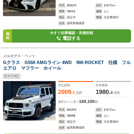
年式
2021
年
走行
3.6
万km
車検
'26/12
修復
なし
保証
保証付
整備
法定整備付
住所
福岡県糟屋郡
今すぐ在庫確認・見積依頼
無
電話する
料
メルセデス・ベンツ
Gクラス G550 AMGライン 4WD 900 ROCKET 仕様 フル
エアロ マフラー ホイール
販売店保証
支払総額
本体価格
2009.
1980.
5
0
万円
万円
169,100
通常ローン
月々
円
年式
2019
年
走行
3.6
万km
車検
'28/08
修復
なし
保証
保証付
整備
法定整備付
住所
福岡県糟屋郡