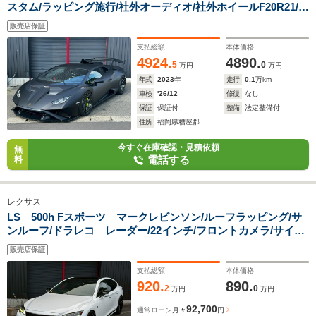
スタム/ラッピング施行/社外オーディオ/社外ホイールF20R21/デ
ジタルインナーミラー
販売店保証
支払総額
本体価格
4924.
4890.
5
0
万円
万円
年式
2023
年
走行
0.1
万km
車検
'26/12
修復
なし
保証
保証付
整備
法定整備付
住所
福岡県糟屋郡
今すぐ在庫確認・見積依頼
無
電話する
料
レクサス
LS 500h Fスポーツ マークレビンソン/ルーフラッピング/サ
ンルーフ/ドラレコ レーダー/22インチ/フロントカメラ/サイド
カメラ/バックカメラ/シートヒーター/ETC/ABS/クルコン/ワン
販売店保証
オーナー
支払総額
本体価格
920.
890.
2
0
万円
万円
92,700
通常ローン
月々
円