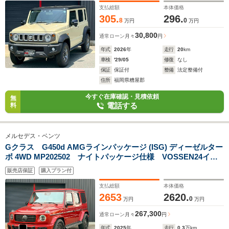
支払総額
本体価格
305.
296.
8
0
万円
万円
30,800
通常ローン
月々
円
年式
2026
年
走行
20
km
車検
'29/05
修復
なし
保証
保証付
整備
法定整備付
住所
福岡県糟屋郡
今すぐ在庫確認・見積依頼
無
電話する
料
メルセデス・ベンツ
Gクラス G450d AMGラインパッケージ (ISG) ディーゼルター
ボ 4WD MP202502 ナイトパッケージ仕様 VOSSEN24イン
チ iiDローダウン 外装フルプロテクション 白革 赤ベルト
販売店保証
購入プラン付
支払総額
本体価格
2653
2620.
0
万円
万円
267,300
通常ローン
月々
円
年式
2025
年
走行
0.3
万km