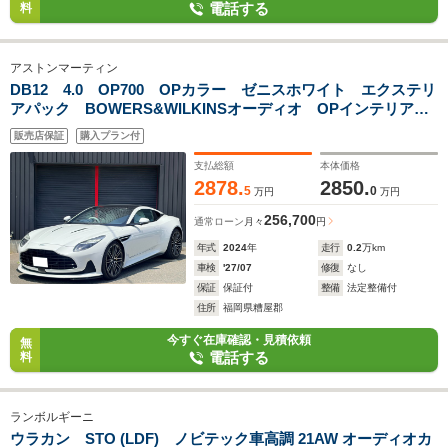
電話する
料
アストンマーティン
DB12 4.0 OP700 OPカラー ゼニスホワイト エクステリ
アパック BOWERS&WILKINSオーディオ OPインテリア
インスパイア/コンフォート・ライトデュオトーン レザーカラ
販売店保証
購入プラン付
ー オーロラブルー グレイシャーホワイト
支払総額
本体価格
2878.
2850.
5
0
万円
万円
256,700
通常ローン
月々
円
年式
2024
年
走行
0.2
万km
車検
'27/07
修復
なし
保証
保証付
整備
法定整備付
住所
福岡県糟屋郡
今すぐ在庫確認・見積依頼
無
電話する
料
ランボルギーニ
ウラカン STO (LDF) ノビテック車高調 21AW オーディオカ