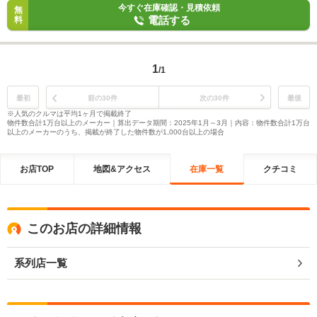
今すぐ在庫確認・見積依頼
無
電話する
料
1
/1
最初
前の30件
次の30件
最後
※人気のクルマは平均1ヶ月で掲載終了
物件数合計1万台以上のメーカー｜算出データ期間：2025年1月～3月｜内容：物件数合計1万台
以上のメーカーのうち、掲載が終了した物件数が1,000台以上の場合
お店TOP
地図&アクセス
在庫一覧
クチコミ
このお店の詳細情報
系列店一覧