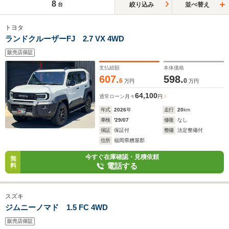
8
絞り込み
並べ替え
台
トヨタ
ランドクルーザーFJ 2.7 VX 4WD
販売店保証
支払総額
本体価格
607.
598.
6
0
万円
万円
64,100
通常ローン
月々
円
年式
2026
年
走行
20
km
車検
'29/07
修復
なし
保証
保証付
整備
法定整備付
住所
福岡県糟屋郡
今すぐ在庫確認・見積依頼
無
電話する
料
スズキ
ジムニーノマド 1.5 FC 4WD
販売店保証