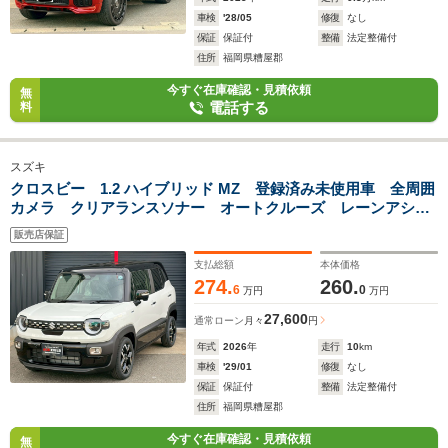
車検
'28/05
修復
なし
保証
保証付
整備
法定整備付
住所
福岡県糟屋郡
今すぐ在庫確認・見積依頼
無
電話する
料
スズキ
クロスビー 1.2 ハイブリッド MZ 登録済み未使用車 全周囲
カメラ クリアランスソナー オートクルーズ レーンアシス
ト 衝突軽減システム オートライト LEDヘッドライト ス
販売店保証
マートキー シートヒーター
支払総額
本体価格
274.
260.
6
0
万円
万円
27,600
通常ローン
月々
円
年式
2026
年
走行
10
km
車検
'29/01
修復
なし
保証
保証付
整備
法定整備付
住所
福岡県糟屋郡
今すぐ在庫確認・見積依頼
無