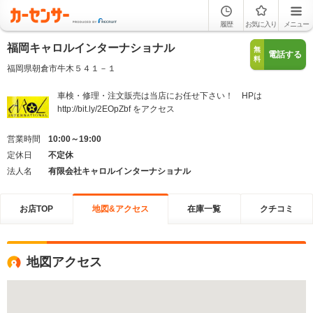
履歴
お気に入り
メニュー
福岡キャロルインターナショナル
無
電話する
料
福岡県朝倉市牛木５４１－１
車検・修理・注文販売は当店にお任せ下さい！ HPは
http://bit.ly/2EOpZbf をアクセス
営業時間
10:00～19:00
定休日
不定休
法人名
有限会社キャロルインターナショナル
お店TOP
地図&アクセス
在庫一覧
クチコミ
地図アクセス