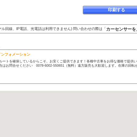
印刷する
カーセンサーを
ヤル回線、IP電話、光電話は利用できません) 問い合わせの際は「
休
インフォメーション
ルートを確保しているからこそ、お安くご提供できます！各種中古車をお得な価格で提供い
はお問合せください 0078-6002-550651（無料）遠方販売も大歓迎します。在庫の