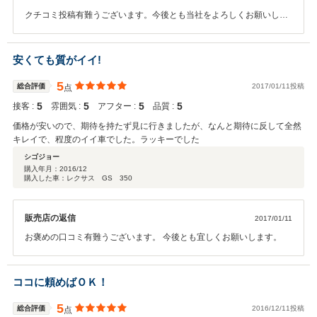
クチコミ投稿有難うございます。今後とも当社をよろしくお願いしま
す。
安くても質がイイ!
5
総合評価
2017/01/11投稿
点
5
5
5
5
接客 :
雰囲気 :
アフター :
品質 :
価格が安いので、期待を持たず見に行きましたが、なんと期待に反して全然
キレイで、程度のイイ車でした。ラッキーでした
シゴジョー
購入年月：
2016/12
購入した車：レクサス GS 350
販売店の返信
2017/01/11
お褒めの口コミ有難うございます。 今後とも宜しくお願いします。
ココに頼めばＯＫ！
5
総合評価
2016/12/11投稿
点