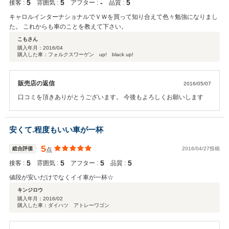
5
5
‐
5
接客 :
雰囲気 :
アフター :
品質 :
キャロルインターナショナルでＶＷを買って知り合えて色々勉強になりまし
た。 これからも車のことを教えて下さい。
こもさん
購入年月：
2016/04
購入した車：フォルクスワーゲン up! black up!
販売店の返信
2016/05/07
口コミを頂きありがとうございます。 今後もよろしくお願いします
安くて.程度もいい車が一杯
5
総合評価
2016/04/27投稿
点
5
5
5
5
接客 :
雰囲気 :
アフター :
品質 :
値段が安いだけでなくイイ車が一杯☆
キンジロウ
購入年月：
2016/02
購入した車：ダイハツ アトレーワゴン