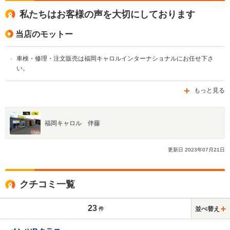
私たちはお客様の声を大切にしております
当店のモットー
車検・修理・注文販売は福岡キャロルインターナショナルにお任せ下さ
い。
もっと見る
福岡キャロル 伴藤
更新日
2023
年
07
月
21
日
クチコミ一覧
23
並べ替え
件