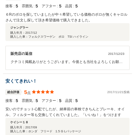
5
5
5
5
接客 :
雰囲気 :
アフター :
品質 :
６Rのポロを探していましたが中々希望している価格のポロが無くキャロル
さんで注文し探して頂き希望価格で購入できました。
ジャングラー
購入年月：
2017/12
購入した車：フォルクスワーゲン ポロ TSI ハイライン
販売店の返信
2017/12/23
クチコミ掲載ありがとうございます。今後とも当社をよろしくお願い
します。
安くてきれい！
5
総合評価
2017/11/21投稿
点
5
5
5
5
接客 :
雰囲気 :
アフター :
品質 :
安いのでチョット心配でしたが、納車前の車検できちんとブレーキ、オイ
ル、フィルター等も交換してくれていました。「いいね！」をつけます
ケイシー１８
購入年月：
2017/09
購入した車：ホンダ フリード 1.5 G Lパッケージ