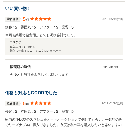
いい買い物！
5
総合評価
2019/05/19投稿
点
5
5
5
5
接客 :
雰囲気 :
アフター :
品質 :
車両も綺麗で諸費用がとても明瞭会計でした。
カスかか
購入年月：
2019/05
購入した車：ミニ ミニクロスオーバー
販売店の返信
2019/05/19
今後とも当社をよろしくお願いします
価格も対応もGOODでした
5
総合評価
2019/01/28投稿
点
5
5
5
5
接客 :
雰囲気 :
アフター :
品質 :
家内のN-BOXのスラシュをオートオークションで探してもらい、手数料のみ
でリーズナブルに購入できました。今度は私の車を購入したいと思いますの