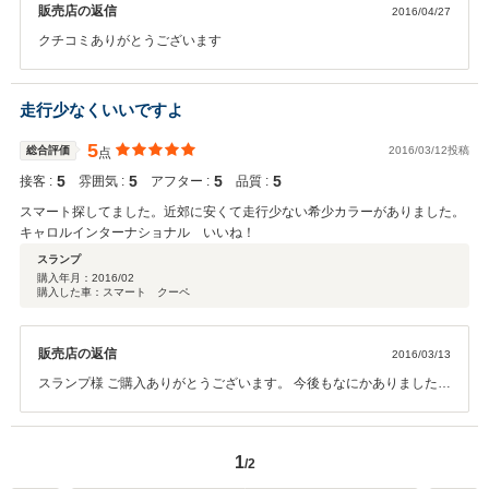
販売店の返信
2016/04/27
クチコミありがとうございます
走行少なくいいですよ
5
総合評価
2016/03/12投稿
点
5
5
5
5
接客 :
雰囲気 :
アフター :
品質 :
スマート探してました。近郊に安くて走行少ない希少カラーがありました。
キャロルインターナショナル いいね！
スランプ
購入年月：
2016/02
購入した車：スマート クーペ
販売店の返信
2016/03/13
スランプ様 ご購入ありがとうございます。 今後もなにかありました
ら、お気軽にお寄りください。
1
/2