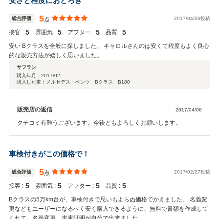
安さと程度におどろき
5
総合評価
2017/04/06投稿
点
5
5
5
5
接客 :
雰囲気 :
アフター :
品質 :
安い Bクラスを全般に探しました。 キャロルさんのは安くて程度もよく良心
的な販売方法が嬉しく思いました。
サフラン
購入年月：
2017/02
購入した車：メルセデス・ベンツ Bクラス B180
販売店の返信
2017/04/06
クチコミ有難うございます。今後ともよろしくお願いします。
車検付きがこの価格で！
5
総合評価
2017/02/27投稿
点
5
5
5
5
接客 :
雰囲気 :
アフター :
品質 :
Bクラスの5万km台が、車検付きで思いもよらぬ価格でかえました。 名義変
更などもユーザーになるべく安く購入できるように、無料で書類を作成して
くれて、名義変更、車庫証明が自分で出来ました。