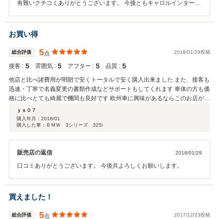
有難いクチコミありがとうございます。 今後ともキャロルインターナ
ショナルをよろしく音願いします。
お買い得
5
総合評価
2018/01/29投稿
点
5
5
5
5
接客 :
雰囲気 :
アフター :
品質 :
他店と比べ諸費用が明朗で安くトータルで安く購入出来ました また、接客も
迅速・丁寧で名義変更の書類作成などサポートもしてくれます 車体の方も価
格に比べとても綺麗で機関も良好です 欧州車に興味があるならこのお店がオ
ススメです
ｙｓ０７
購入年月：
2018/01
購入した車：ＢＭＷ 3シリーズ 325i
販売店の返信
2018/01/29
口コミありがとうございます。 今後共よろしくお願いします。
買えました！
5
総合評価
2017/12/23投稿
点