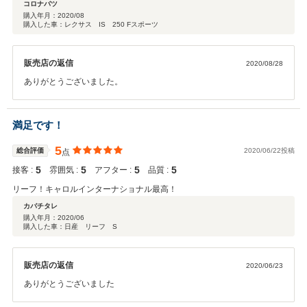
コロナバツ
購入年月：
2020/08
購入した車：レクサス IS 250 Fスポーツ
販売店の返信
2020/08/28
ありがとうございました。
満足です！
5
総合評価
2020/06/22投稿
点
5
5
5
5
接客 :
雰囲気 :
アフター :
品質 :
リーフ！キャロルインターナショナル最高！
カバチタレ
購入年月：
2020/06
購入した車：日産 リーフ S
販売店の返信
2020/06/23
ありがとうございました