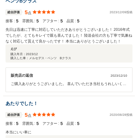
ベンツBクラス
5
総合評価
2023/12/09投稿
点
5
5
5
5
接客 :
雰囲気 :
アフター :
品質 :
先日は迅速に丁寧に対応していただきありがとうございました！ 2016年式
でしたが、とてもキレイで親も喜んでました！ 陸送会社の方も丁寧で気兼ね
なく対応して貰えて良かったです！ 本当にありがとうございました！
えび
購入年月：
2023/12
購入した車：メルセデス・ベンツ Bクラス
販売店の返信
2023/12/10
ご購入ありがとうございました。 喜んでいただき当社もうれしいく思
います また機会がありましたらよろしくお願いします
あたりでした！
5
総合評価
2020/08/28投稿
点
5
5
5
5
接客 :
雰囲気 :
アフター :
品質 :
本当にいい車に