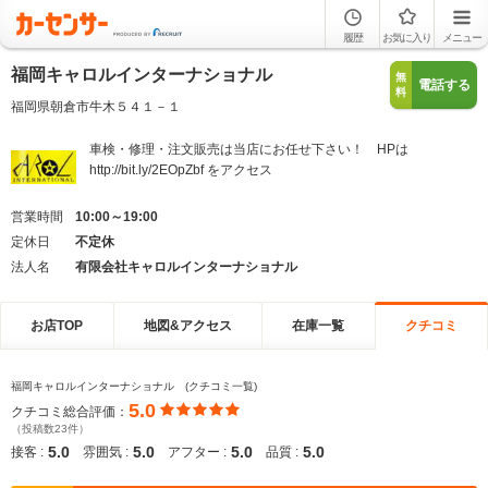
履歴
お気に入り
メニュー
福岡キャロルインターナショナル
無
電話する
料
福岡県朝倉市牛木５４１－１
車検・修理・注文販売は当店にお任せ下さい！ HPは
http://bit.ly/2EOpZbf をアクセス
営業時間
10:00～19:00
定休日
不定休
法人名
有限会社キャロルインターナショナル
お店TOP
地図&アクセス
在庫一覧
クチコミ
福岡キャロルインターナショナル (クチコミ一覧)
5.0
クチコミ総合評価：
（投稿数23件）
5.0
5.0
5.0
5.0
接客 :
雰囲気 :
アフター :
品質 :