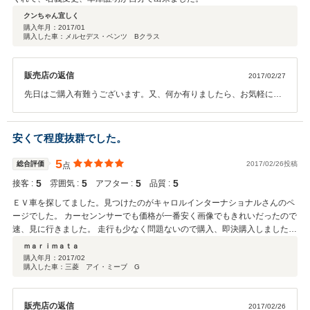
クンちゃん宜しく
購入年月：
2017/01
購入した車：メルセデス・ベンツ Bクラス
販売店の返信
2017/02/27
先日はご購入有難うございます。又、何か有りましたら、お気軽にご
来店ください。
安くて程度抜群でした。
5
総合評価
2017/02/26投稿
点
5
5
5
5
接客 :
雰囲気 :
アフター :
品質 :
ＥＶ車を探してました。見つけたのがキャロルインターナショナルさんのペ
ージでした。 カーセンンサーでも価格が一番安く画像でもきれいだったので
速、見に行きました。 走行も少なく問題ないので購入、即決購入しました。
平均より可也安く程度もいいアイミーブを購入できてとてもハッピーな気分
ｍａｒｉｍａｔａ
です。
購入年月：
2017/02
購入した車：三菱 アイ・ミーブ G
販売店の返信
2017/02/26