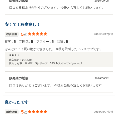
販売店の返信
2016/09/08
口コミ投稿ありがとうございます。 今後とも宜しくお願いします。
安くて！程度良し！
5
総合評価
2016/06/12投稿
点
5
5
5
5
接客 :
雰囲気 :
アフター :
品質 :
ほんとにイイ買い物ができました。今後も取引したいショップです。
ＢＢＢ１
購入年月：
2016/05
購入した車：ＢＭＷ 5シリーズ 525i Mスポーツパッケージ
販売店の返信
2016/06/12
口コミありがとうございます。 今後も当店を宜しくお願いします
良かったです
5
総合評価
2016/05/07投稿
点