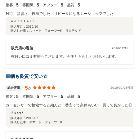
5
5
5
5
接客 :
雰囲気 :
アフター :
品質 :
対応、親切さ、抜群でした。リピータになるカーショップでした
ｎｏｎＳｔａｉｌ
購入年月：
2016/10
購入した車：スマート フォーツーK リミテッド
販売店の返信
2016/12/11
有難い口コミ有難うございます。今後とも宜しくお願いします。
車輌も良質で安い☆
5
総合評価
2016/09/08投稿
点
5
5
5
5
接客 :
雰囲気 :
アフター :
品質 :
カーセンサーで検索すると殆んど一番安くて条件もいい 買って良かった◎
ｆｕひぴ
購入年月：
2016/07
購入した車：スマート フォーツーK