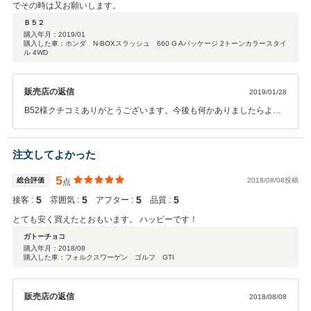
でその時は又お願いします。
Ｂ５２
購入年月：
2019/01
購入した車：ホンダ N-BOXスラッシュ 660 G Aパッケージ 2トーンカラースタイ
ル 4WD
販売店の返信
2019/01/28
B52様クチコミありがとうございます。今後も何かありましたらよろ
しくお願いします。
注文してよかった
5
総合評価
2018/08/08投稿
点
5
5
5
5
接客 :
雰囲気 :
アフター :
品質 :
とても安く買えたとおもいます。 ハッピーです！
ガトーチョコ
購入年月：
2018/08
購入した車：フォルクスワーゲン ゴルフ GTI
販売店の返信
2018/08/08