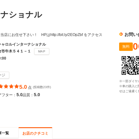
ーナショナル
お問い
お任せ下さい！ HPはhttp://bit.ly/2EOpZbf をアクセス
0
キャロルインターナショナル
無料
倉市牛木５４１－１
MAP
9:00
ージ
※一部ダイヤ
5.0
※車の購入に
点
(投稿数23件)
せはご遠慮く
5.0
5.0
アフター：
品質：
庫一覧
お店のクチコミ