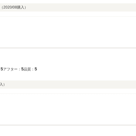
 （
2020/08
購入）
5
5
5
：
アフター：
品質：
入）