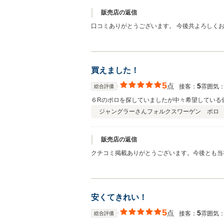
販売店の返信
口コミありがとうございます。 今後共よろしく
買えました！
5
点
5
接客：
雰囲気
総合評価
６Rのポロを探していましたが中々希望している
ジャングラーさん
フォルクスワーゲン ポロ T
販売店の返信
クチコミ掲載ありがとうございます。今後とも当
安くてきれい！
5
点
5
接客：
雰囲気
総合評価