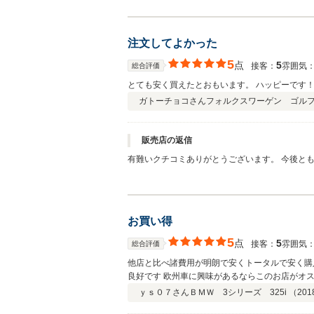
注文してよかった
5
点
5
接客：
雰囲気
総合評価
とても安く買えたとおもいます。 ハッピーです
ガトーチョコさん
フォルクスワーゲン ゴルフ 
販売店の返信
有難いクチコミありがとうございます。 今後と
お買い得
5
点
5
接客：
雰囲気
総合評価
他店と比べ諸費用が明朗で安くトータルで安く購
良好です 欧州車に興味があるならこのお店がオ
ｙｓ０７さん
ＢＭＷ 3シリーズ 325i （
201