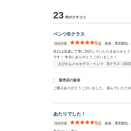
23
件のクチコミ
ベンツBクラス
5
点
5
接客：
雰囲気
総合評価
先日は迅速に丁寧に対応していただきありがとうございました！ 2016年式でしたが、とてもキレイで親も喜んでました！ 陸送会社の
です！ 本当にありがとうございました！
えびさん
メルセデス・ベンツ Bクラス（
2023
販売店の返信
ご購入ありがとうございました。 喜んでいただ
あたりでした！
5
点
5
接客：
雰囲気
総合評価