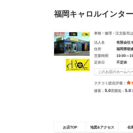
福岡キャロルインタ
車検・修理・注文販売は当店に
法人名
有限会社
住所
福岡県朝
営業時間
10:00～1
定休日
不定休
このお店のホームペ
クチコミ総合評価：
5.0
5.0
接客：
雰囲気：
お店TOP
地図&アクセス
在