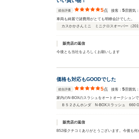
いい買い物！
5
点
5
接客：
雰囲気
総合評価
車両も綺麗で諸費用がとても明瞭会計でした。
カスかかさん
ミニ ミニクロスオーバー（
201
販売店の返信
今後とも当社をよろしくお願いします
価格も対応もGOODでした
5
点
5
接客：
雰囲気
総合評価
家内のN-BOXのスラシュをオートオークショ
Ｂ５２さん
ホンダ N-BOXスラッシュ 660 
販売店の返信
B52様クチコミありがとうございます。今後も