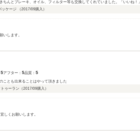
きちんとブレーキ、オイル、フィルター等も交換してくれていました。「いいね！
Lパッケージ （
2017/09
購入）
願いします。
5
5
5
：
アフター：
品質：
のことも出来ることはやって頂きました
フトゥーラン（
2017/09
購入）
を宜しくお願いします。