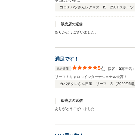
本当にいい車に
コロナバツさん
レクサス IS 250 Fスポーツ
販売店の返信
ありがとうございました。
満足です！
5
点
5
接客：
雰囲気
総合評価
リーフ！キャロルインターナショナル最高！
カバチタレさん
日産 リーフ S （
2020/06
購
販売店の返信
ありがとうございました