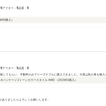
5
5
5
：
アフター：
品質：
9/05
購入）
5
5
5
：
アフター：
品質：
ンで探してもらい、手数料のみでリーズナブルに購入できました。今度は私の車を購
G Aパッケージ 2トーンカラースタイル 4WD （
2019/01
購入）
何かありましたらよろしくお願いします。