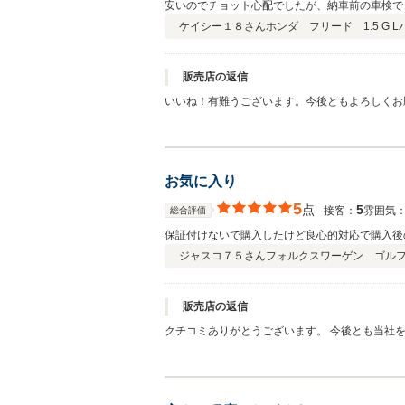
安いのでチョット心配でしたが、納車前の車検で
ケイシー１８さん
ホンダ フリード 1.5 G 
販売店の返信
いいね！有難うございます。今後ともよろしくお
お気に入り
5
点
5
接客：
雰囲気
総合評価
保証付けないで購入したけど良心的対応で購入後
ジャスコ７５さん
フォルクスワーゲン ゴル
販売店の返信
クチコミありがとうございます。 今後とも当社