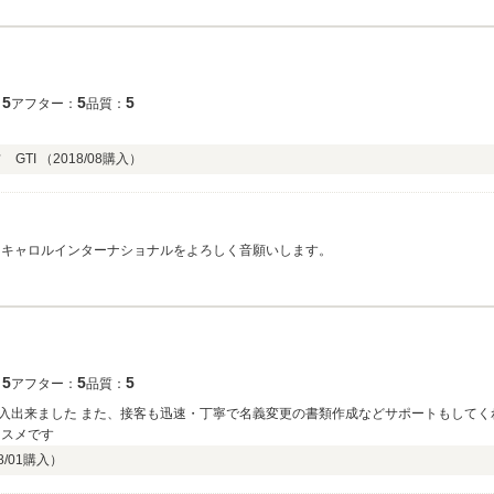
5
5
5
：
アフター：
品質：
！
GTI （
2018/08
購入）
もキャロルインターナショナルをよろしく音願いします。
5
5
5
：
アフター：
品質：
入出来ました また、接客も迅速・丁寧で名義変更の書類作成などサポートもしてく
ススメです
8/01
購入）