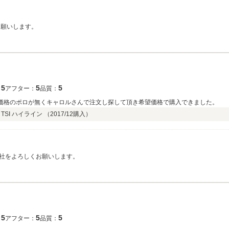
お願いします。
5
5
5
：
アフター：
品質：
価格のポロが無くキャロルさんで注文し探して頂き希望価格で購入できました。
SI ハイライン （
2017/12
購入）
社をよろしくお願いします。
5
5
5
：
アフター：
品質：