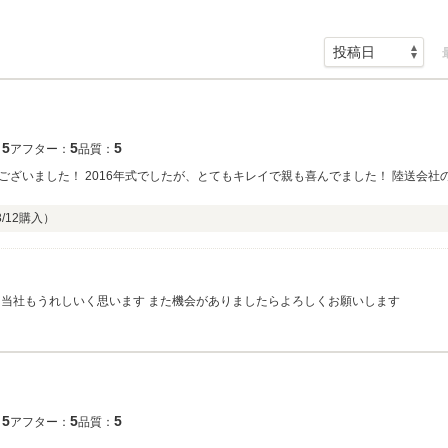
5
5
5
：
アフター：
品質：
方も丁寧で気兼ねなく対応して貰えて良かった
/12
購入）
き当社もうれしいく思います また機会がありましたらよろしくお願いします
5
5
5
：
アフター：
品質：