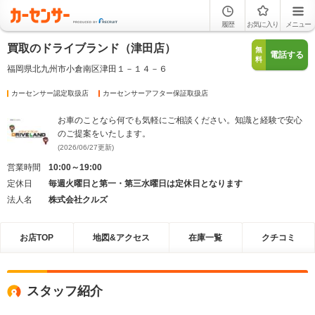
履歴
お気に入り
メニュー
買取のドライブランド（津田店）
無
電話する
料
福岡県北九州市小倉南区津田１－１４－６
カーセンサー認定取扱店
カーセンサーアフター保証取扱店
お車のことなら何でも気軽にご相談ください。知識と経験で安心
のご提案をいたします。
(2026/06/27更新)
営業時間
10:00～19:00
定休日
毎週火曜日と第一・第三水曜日は定休日となります
法人名
株式会社クルズ
お店TOP
地図&アクセス
在庫一覧
クチコミ
スタッフ紹介