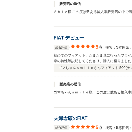
販売店の返信
Ｓｈｉｚ様 この度は数ある輸入車販売店の中で当店よりFIAT500Cをご購入頂き誠に有難う御座いました。 クチコミご投稿も有難
う御座います！お気に入りの1台を見つけて頂き
ターメンテナンスなど何か御座いましたら些細な
FIAT デビュー
5
点
5
接客：
雰囲気
総合評価
初めてのフィアット、たまたま見に行ったフライ
車の特性等説明してくださり、購入に至りました。
でいます。
ゴマちゃんｓｍｉｌｅさん
フィアット 500(
販売店の返信
ゴマちゃんｓｍｉｌｅ様 この度は数ある輸入車
した。また、クチコミも頂き有難う御座います。
る生活を楽しんで頂ければと思います。 お住ま
ましたら些細な事でもお気軽にご相談くださいま
い致します！
夫婦念願のFIAT
5
点
5
接客：
雰囲気
総合評価