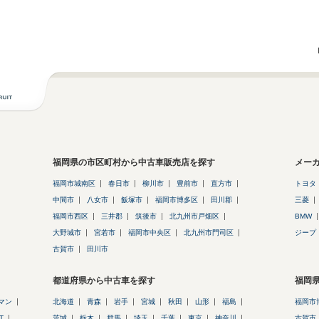
福岡県の市区町村から中古車販売店を探す
メー
福岡市城南区
春日市
柳川市
豊前市
直方市
トヨタ
中間市
八女市
飯塚市
福岡市博多区
田川郡
三菱
福岡市西区
三井郡
筑後市
北九州市戸畑区
BMW
大野城市
宮若市
福岡市中央区
北九州市門司区
ジープ
古賀市
田川市
都道府県から中古車を探す
福岡
マン
北海道
青森
岩手
宮城
秋田
山形
福島
福岡市
T
茨城
栃木
群馬
埼玉
千葉
東京
神奈川
古賀市