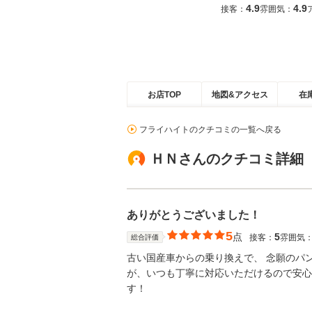
4.9
4.9
接客：
雰囲気：
お店TOP
地図&アクセス
在
フライハイトのクチコミの一覧へ戻る
ＨＮさんのクチコミ詳細
ありがとうございました！
5
点
5
接客：
雰囲気
総合評価
古い国産車からの乗り換えで、 念願のパ
が、いつも丁寧に対応いただけるので安心
す！