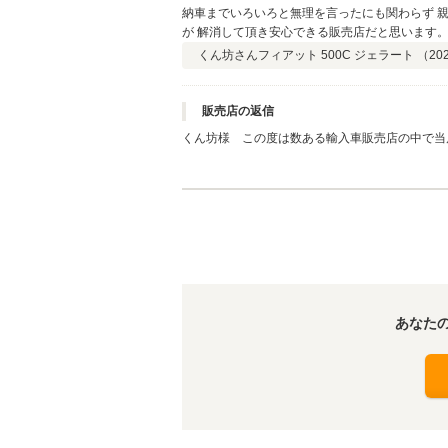
納車までいろいろと無理を言ったにも関わらず 親身に相談に乗ってもらえま
が 解消して頂き安心できる販売店だと思います。
くん坊さん
フィアット 500C ジェラート （
20
販売店の返信
くん坊様 この度は数ある輸入車販売店の中で当
クチコミも頂き有難う御座います。気に入ったこ
すので今後のメンテナンスや万が一の際の修理等
して良いお付き合いが出来る様に尽力致します！
あなた