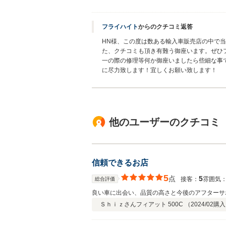
フライハイト
からのクチコミ返答
HN様、この度は数ある輸入車販売店の中で
た、クチコミも頂き有難う御座います。ぜひ
一の際の修理等何か御座いましたら些細な事
に尽力致します！宜しくお願い致します！
他のユーザーのクチコミ
信頼できるお店
5
点
5
接客：
雰囲気
総合評価
良い車に出会い、品質の高さと今後のアフターサ
Ｓｈｉｚさん
フィアット 500C （
2024/02
購入