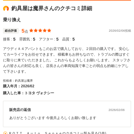
釣具屋は魔界さんのクチコミ詳細
乗り換え
5
総合評価
2026/02/06投稿
点
5
5
5
5
接客 :
雰囲気 :
アフター :
品質 :
アウディＡ４アバントもこのお店で購入しており、２回目の購入です。 安心し
てカーライフをお任せできます。 積載車もお持ちなので、トラブルの際はすぐ
に取りに来ていただきました。 これからもよろしくお願いします。 スタッフさ
んの皆さんの対応も良く、店長さんの車両知識で車ごとの弱点も的確にケアし
て下さいます。
投稿者：釣具屋は魔界
購入年月：
2026/02
購入した車：トヨタ ヴォクシー
販売店の返信
2026/02/06
ありがとうございます 今後共よろしくお願い致します
ＲＯＴＴ Ａｕｔｏ Ｓｅｎｓｅのクチコミ一覧を見る(1件)