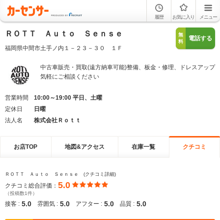
履歴
お気に入り
メニュー
ＲＯＴＴ Ａｕｔｏ Ｓｅｎｓｅ
無
電話する
料
福岡県中間市土手ノ内１－２３－３０ １Ｆ
中古車販売・買取(遠方納車可能)整備、板金・修理、ドレスアップ
気軽にご相談ください
営業時間
10:00～19:00 平日、土曜
定休日
日曜
法人名
株式会社Ｒｏｔｔ
お店TOP
地図&アクセス
在庫一覧
クチコミ
ＲＯＴＴ Ａｕｔｏ Ｓｅｎｓｅ (クチコミ詳細)
5.0
クチコミ総合評価：
（投稿数1件）
5.0
5.0
5.0
5.0
接客 :
雰囲気 :
アフター :
品質 :