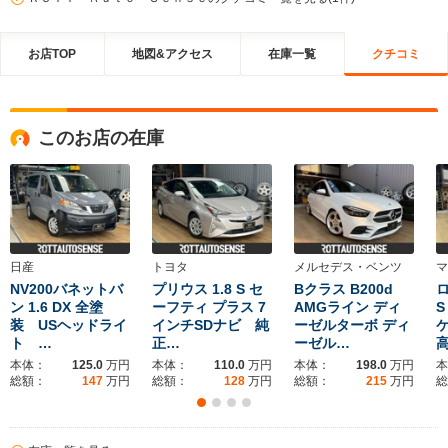
お店TOP
地図&アクセス
在庫一覧
クチコミ
このお店の在庫
日産
トヨタ
メルセデス・ベンツ
マ
NV200バネットバ
プリウス 1.8 S セ
Bクラス B200d
ロ
ン 1.6 DX 全塗
ーフティ プラス 7
AMGライン ディ
装 USヘッドライ
インチSDナビ 純
ーゼルターボ ディ
ト …
正…
ーゼル…
本体：
125.0
万円
本体：
110.0
万円
本体：
198.0
万円
本
総額：
147
万円
総額：
128
万円
総額：
215
万円
総