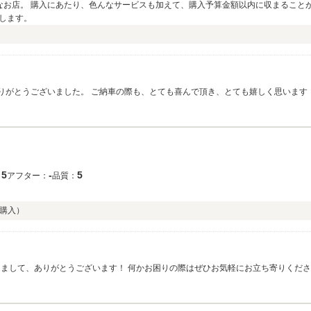
なお店。 購入にあたり、色んなサービスも加えて、購入予算金額以内に収まること
します。
ありがとうございました。 ご納車の際も、とても喜んで頂き、とても嬉しく思います
5
‐
5
：
アフター：
品質：
購入）
きまして、ありがとうございます！ 何かお困りの際はぜひお気軽にお立ち寄りくださ