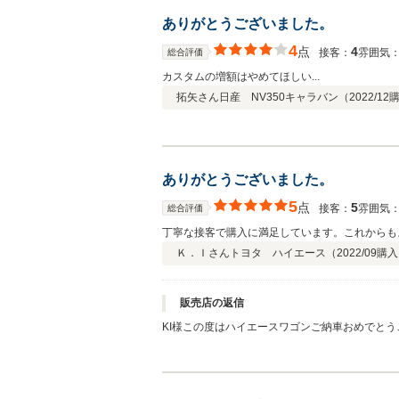
ありがとうございました。
4
点
4
接客：
雰囲気
総合評価
カスタムの増額はやめてほしい...
拓矢さん
日産 NV350キャラバン（
2022/12
ありがとうございました。
5
点
5
接客：
雰囲気
総合評価
丁寧な接客で購入に満足しています。これからも
Ｋ．Ｉさん
トヨタ ハイエース（
2022/09
購入
販売店の返信
KI様この度はハイエースワゴンご納車おめでと
ろしくお願いいたします。