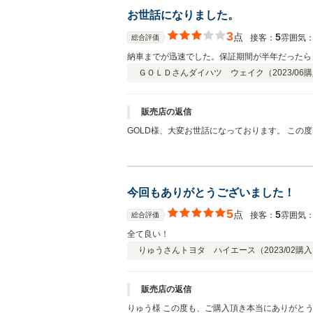
お世話になりました。
3
点
5
接客：
雰囲気
総合評価
納車までが迅速でした。保証期間が半年だったら
ＧＯＬＤさん
ダイハツ ウェイク（
2023/06
購
販売店の返信
GOLD様、大変お世話になっております。 こ
内して参ります。 オイル交換や車検
今回もありがとうございました！
5
点
5
接客：
雰囲気
総合評価
全て良い！
りゅうさん
トヨタ ハイエース（
2023/02
購入
販売店の返信
りゅう様 この度も、ご購入頂き本当にありがと