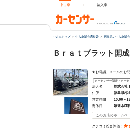
中古車
輸入車
中古車トップ
中古車販売店検索
福島県の中古車販売
Ｂｒａｔブラット開
★お電話、メールのお
カーセンサー認定・カーセ
法人名
株式会社
住所
福島県郡
営業時間
10:00～1
定休日
毎週水曜
このお店のホームペ
クチコミ総合評価：