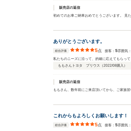
販売店の返信
初めてのお車ご納車おめでとうございます。 見た
ありがとうございます。
5
点
5
接客：
雰囲気
総合評価
私たちのニーズに沿って、的確に応えてもらって
ももさん
トヨタ プリウス（
2022/08
購入）
販売店の返信
ももさん、数年前にご来店頂いてから、ご家族皆
す！ これからも、宜しくお願い致します。
これからもよろしくお願いします！
5
点
5
接客：
雰囲気
総合評価