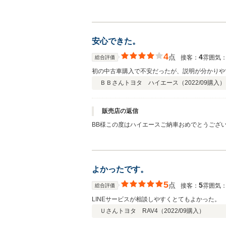
か？ そして、いつも楽しいお話が聞けるので、
安心できた。
4
点
4
接客：
雰囲気
総合評価
初の中古車購入で不安だったが、説明が分かりや
ＢＢさん
トヨタ ハイエース（
2022/09
購入）
販売店の返信
BB様この度はハイエースご納車おめでとうござ
します。
よかったです。
5
点
5
接客：
雰囲気
総合評価
LINEサービスが相談しやすくとてもよかった。
Ｕさん
トヨタ RAV4（
2022/09
購入）