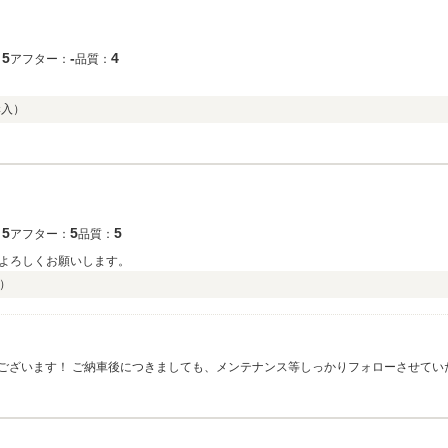
5
‐
4
：
アフター：
品質：
購入）
5
5
5
：
アフター：
品質：
よろしくお願いします。
）
うございます！ ご納車後につきましても、メンテナンス等しっかりフォローさせてい