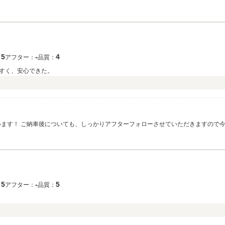
りゅう様のご来店楽しみです。 これからも宜しくお願い致します！！
5
‐
4
：
アフター：
品質：
すく、安心できた。
います！ ご納車後についても、しっかりアフターフォローさせていただきますので
5
‐
5
：
アフター：
品質：