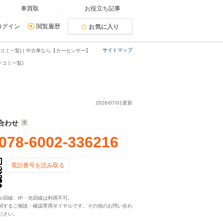
車買取
お役立ち記事
ログイン
閲覧履歴
お気に入り
サイトマップ
ミ一覧) | 中古車なら【カーセンサー】
チコミ一覧)
2026/07/01更新
合わせ
078-6002-336216
電話番号を読み取る
ル回線、IP・光回線は利用不可。
関するご相談・確認専用ダイヤルです。その他のお問い合わ
ださい。