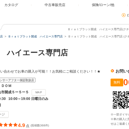
カタログ
中古車販売店
保険/ローン/他
Ｂｒａｔブラット開成 ハイエース専門店(クチコ
店
Ｂｒａｔブラット開成 ハイエース専門店
Ｂｒａｔブラット開成 ハイエース専門店 (ク
成 ハイエース専門店
お問い
問い合わせでお車の購入が可能！！お気軽にご相談ください！！★
0
ンサーアフター保証取扱店
無料
ＩＤＯＭ
山市開成５ー５ー５
MAP
9:30 10:00～19:00 日曜日のみ
日
ージ
※一部ダイヤ
※車の購入に
せはご遠慮く
4.9
点
(投稿数368件)