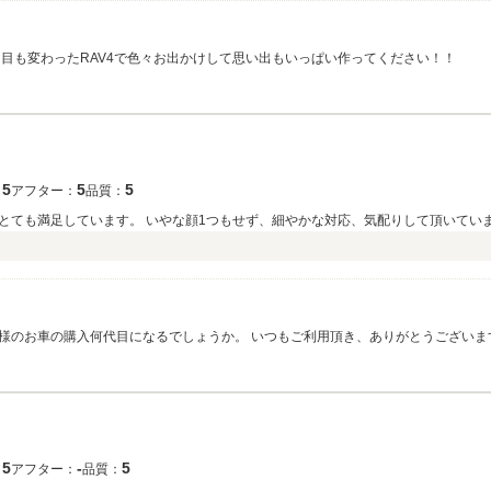
目も変わったRAV4で色々お出かけして思い出もいっぱい作ってください！！
5
5
5
：
アフター：
品質：
とても満足しています。 いやな顔1つもせず、細やかな対応、気配りして頂いてい
様のお車の購入何代目になるでしょうか。 いつもご利用頂き、ありがとうございま
5
‐
5
：
アフター：
品質：