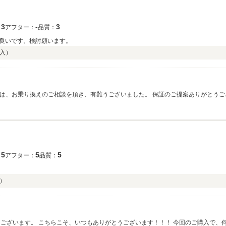
3
‐
3
：
アフター：
品質：
良いです。検討願います。
入）
の度は、お乗り換えのご相談を頂き、有難うございました。 保証のご提案ありがとう
等、またのご利用お待ちしております。 今後とも、宜しくお願い致します。
5
5
5
：
アフター：
品質：
）
うございます。 こちらこそ、いつもありがとうございます！！！ 今回のご購入で、