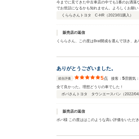
今までに見てきた中古車店の中でも1番のお洒落
でお世話になるかも知れません。よろしくお願い
くららさん
トヨタ C-HR（
2023/01
購入）
販売店の返信
くららさん、この度はBrat開成を選んで頂き、
あれば、いつでもご連絡下さい！
ありがとうございました。
5
点
5
接客：
雰囲気
総合評価
全て良かった。理想どうりの車でした！
ボバさん
トヨタ タウンエースバン（
2022/04
販売店の返信
ボバ様 この度ははこのような高い評価をいただ