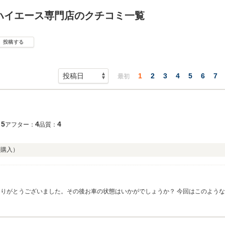
ハイエース専門店のクチコミ一覧
投稿する
1
2
3
4
5
6
7
最初
5
4
4
：
アフター：
品質：
5
購入）
りがとうございました。その後お車の状態はいかがでしょうか？ 今回はこのよう
お立ち寄りください。 今後とも、どうぞ宜しくお願い致します。