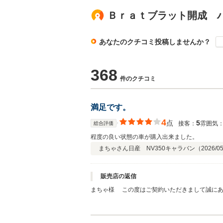
Ｂｒａｔブラット開成 
あなたのクチコミ投稿しませんか？
368
件のクチコミ
満足です。
4
点
5
接客：
雰囲気
総合評価
程度の良い状態の車が購入出来ました。
まちゃさん
日産 NV350キャラバン（
2026/0
販売店の返信
まちゃ様 この度はご契約いただきまして誠にあ
しております。 何かお困りの際はぜひお気軽に