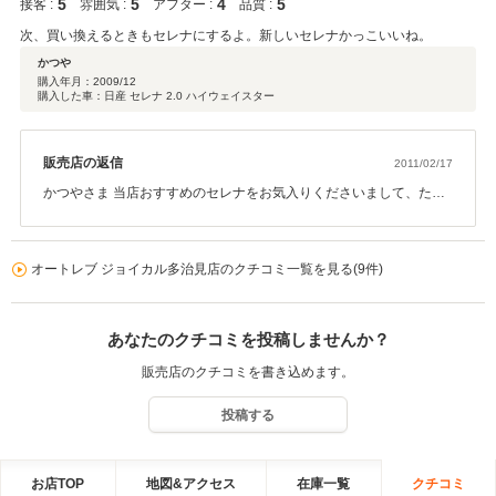
5
5
4
5
接客 :
雰囲気 :
アフター :
品質 :
次、買い換えるときもセレナにするよ。新しいセレナかっこいいね。
かつや
購入年月：
2009/12
購入した車：日産 セレナ 2.0 ハイウェイスター
販売店の返信
2011/02/17
かつやさま 当店おすすめのセレナをお気入りくださいまして、たい
へん嬉しく存じます。 また、当店についても高いご評価いただき、
感謝申し上げます。 これからもご満足いただけるようスタッフ一同
努力していきます。 今後ともよろしくご指導のほどお願い申し上げ
オートレブ ジョイカル多治見店のクチコミ一覧を見る(9件)
ます。
あなたのクチコミを投稿しませんか？
販売店のクチコミを書き込めます。
投稿する
お店TOP
地図&アクセス
在庫一覧
クチコミ