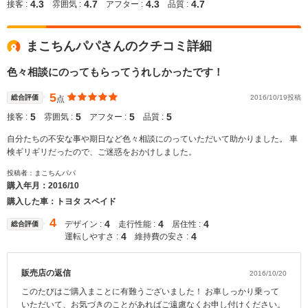
4.3
4.7
4.3
4.7
接客 :
雰囲気 :
アフター :
品質 :
まこちんパパさんのクチコミ詳細
色々相談にのってもらってうれしかったです！
5
総合評価
2016/10/19投稿
点
5
5
5
5
接客 :
雰囲気 :
アフター :
品質 :
自分たちの不安な事や期日など色々相談にのっていただいて助かりました。 車
検ギリギリだったので、ご迷惑をおかけしました。
投稿者：まこちんパパ
購入年月：
2016/10
購入した車：トヨタ スペイド
4
4
4
4
デザイン :
走行性能 :
居住性 :
総合評価
4
4
運転しやすさ :
維持費の安さ :
販売店の返信
2016/10/20
このたびはご購入まことに有難うございました！ お車しっかり乗って
いただいて、お気づきのことがあればご遠慮なくお申し付けください。