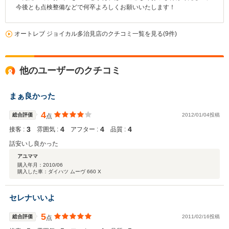
今後とも点検整備などで何卒よろしくお願いいたします！
オートレブ ジョイカル多治見店のクチコミ一覧を見る(9件)
他のユーザーのクチコミ
まぁ良かった
4
総合評価
2012/01/04投稿
点
3
4
4
4
接客 :
雰囲気 :
アフター :
品質 :
話安いし良かった
アユママ
購入年月：
2010/06
購入した車：ダイハツ ムーヴ 660 X
セレナいいよ
5
総合評価
2011/02/16投稿
点