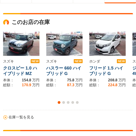
このお店の在庫
スズキ
スズキ
ホンダ
ス
NEW
NEW
NEW
クロスビー 1.0 ハ
ハスラー 660 ハイ
フリード 1.5 ハイ
ジ
イブリッド MZ
ブリッド G
ブリッド G
4
本体：
154.8
万円
本体：
75.8
万円
本体：
208.8
万円
本
総額：
170.9
万円
総額：
87.3
万円
総額：
224.8
万円
総
在庫一覧を見る