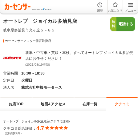
履歴
お気に入り
メニュー
オートレブ ジョイカル多治見店
無
電話する
料
岐阜県多治見市光ヶ丘５－８５
カーセンサーアフター保証取扱店
新車・中古車・買取・車検、すべてオートレブ ジョイカル多治見
店にお任せください！
(2021/08/19更新)
営業時間
10:00～18:30
定休日
火曜日
法人名
株式会社中根モータース
お店TOP
地図&アクセス
在庫一覧
クチコミ
オートレブ ジョイカル多治見店(クチコミ詳細)
4.7
クチコミ総合評価：
（投稿数9件）