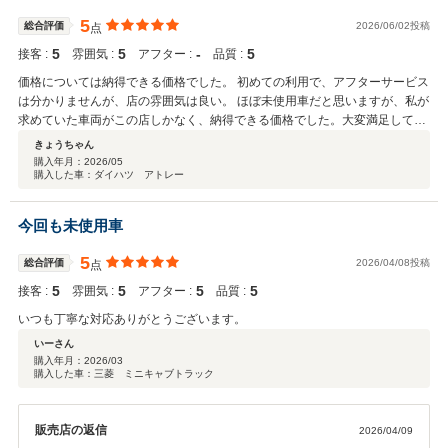
5
総合評価
2026/06/02投稿
点
5
5
‐
5
接客 :
雰囲気 :
アフター :
品質 :
価格については納得できる価格でした。 初めての利用で、アフターサービス
は分かりませんが、店の雰囲気は良い。 ほぼ未使用車だと思いますが、私が
求めていた車両がこの店しかなく、納得できる価格でした。大変満足してい
ます。
きょうちゃん
購入年月：
2026/05
購入した車：ダイハツ アトレー
今回も未使用車
5
総合評価
2026/04/08投稿
点
5
5
5
5
接客 :
雰囲気 :
アフター :
品質 :
いつも丁寧な対応ありがとうございます。
いーさん
購入年月：
2026/03
購入した車：三菱 ミニキャブトラック
販売店の返信
2026/04/09