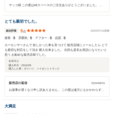
ヤッコ様 この度はekスペースのご注文ありがとうございました。 口
コミへのご返信が遅くなってしまい申し訳ありません。 嬉しい口コミ
ありがとうございます。 今後も満足いただけるように努めてまいりま
すので、末永くお付き合いをよろしくお願いいたします。
とても親切でした。
5
総合評価
2024/07/14投稿
点
5
5
5
5
接客 :
雰囲気 :
アフター :
品質 :
カーセンサーさんで 欲しかった車を見つけて 販売店様にメールしたら とて
も親切な対応をして頂き 購入出来ました。 次回も是非お世話になりたいと
思う お勧めな販売店様でした。
ヒロリン
購入年月：
2024/06
購入した車：ダイハツ ハイゼットトラック
販売店の返信
2024/08/31
お返事が遅くなり申し訳ありません。 この度は遠方にもかかわらず当
社でお車をご契約いただき誠にありがとうございます。 また、お引き
渡し当日は陸送ということもあり車両説明が直接できず申し訳ありま
せんでした。 ご契約直後にお客様のご紹介をいただきありがとうござ
大満足
います。その方にも無事ご契約いただきお引き渡しまで完了しまし