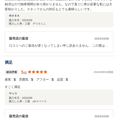
ますので、ご紹介なども含め今後とも引き続きよろしくお願いいたし
録済なので納車期間が余り掛かりません。なので直ぐに車が必要な私には大
ます。
変助かりした。スタッフさんの対応もとても素晴らしいです。
ＭＡＳＡ
購入年月：
2024/09
購入した車：三菱 デリカミニ
販売店の返信
2024/10/28
口コミへのご返信が遅くなってしまい申し訳ありません。 この度は遠
方にもかかわらずデリカミニのご注文をいただきありがとうございま
した。 ご納車も店頭にお越しいただきありがとうございました。 駅へ
のお迎えなどの対応が人員の関係でご対応できず申し訳ありませんで
満足
した。 書類の名義変更もお時間頂きまして、重ねてお詫びいたしま
す。 嬉しい口コミありがとうございます。 ご来店・お問い合わせいた
5
総合評価
2024/08/04投稿
点
だけるお客様すべてに満足いただけるように最大限努めてまいります
5
5
5
5
接客 :
雰囲気 :
アフター :
品質 :
ので、今後ともよろしくお願いいたします。
すごく満足
ヤッコ
購入年月：
2024/08
購入した車：三菱 eKスペース
販売店の返信
2024/10/28