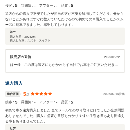
5
‐
‐
5
接客 :
雰囲気 :
アフター :
品質 :
遠方からの購入で不安でしたが担当の方が不安を解消してくださり、分から
ないことがあればすぐに教えていただけるので初めての車購入でしたがスム
ーズに納車できました。感謝しております。
はー
購入年月：
2025/04
購入した車：スズキ スイフト
販売店の返信
2025/05/22
はー様 この度は遠方にもかかわらず当社でお車をご注文いただき誠
にありがとうございます。 ご心配な部分もあったかと思いますが、無
事満足いただけるお車をお届けでき嬉しく思います。 お車の使い方な
ど、私自身が立会いの下説明ができず大変恐縮ですが、ご不明な点が
遠方購入
ありましたら都度解消できるように努めてまいりますので、遠慮なく
ご連絡ください。 今後ともぜひよろしくお願いいたします。
5
総合評価
2025/02/16投稿
点
5
‐
‐
5
接客 :
雰囲気 :
アフター :
品質 :
初めて車を遠方購入しました 全てメールでのやり取りだけでしたが全然問題
ありませんでした。購入に必要な書類も分かり やすい手引き書もあり間違え
る事もありませんでした。
ヒデ