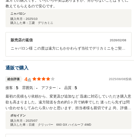
遠方での購入です。 いろいろ不安はありますが、分からないことは すぐに
教えてもらえるので安心です。
ニャバロン
購入年月：
2025/10
購入した車：三菱 デリカミニ
販売店の返信
2026/02/08
ニャバロン様 この度は遠方にもかかわらず当社でデリカミニをご契約
いただきありがとうございました。 お返事ができておらず申し訳あり
ません。 ご心配な点は先日の通りメールや電話にて遠慮なくご相談く
ださい。 お近くでアフターサポートができない分、メッセージや声に
通販で購入
はなりますがしっかりご不安な点やご不明な点をサポートしてまいり
ます。 普通車や新車も取り扱いございますでの、ぜひ見積依頼だけで
4
総合評価
2025/08/08投稿
点
もお気軽にメール等頂ければ幸いです。 また今後ともぜひよろしくお
5
‐
‐
5
接客 :
雰囲気 :
アフター :
品質 :
願いいたします。
最初の見積もり依頼から、変更及び追加など 迅速に対応していただき購入意
欲も高まりました。遠方陸送を含め約1ヶ月で納車でした 迷ったら先ずは問
い合わせをしてみたら良いかと思います、担当者様も親切ですよ 尚、評価は
お店の雰囲気やアフターサービス等、まだ分からないので４にしときました
ポセイドン
が他の人の評価をご参考にしてください
購入年月：
2025/07
購入した車：日産 クリッパー 660 GX ハイルーフ 4WD