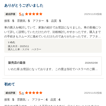
しまうことのないように努めているつもりですが、実際に安心頂けた
ありがとうございました
ようで何よりです。 遠方の為アフターサポートが直接できないのが大
変恐縮ですが、お近くのディーラー様で保証も受けて頂けるよう手続
5
総合評価
2025/11/03投稿
点
きしてありますのでご安心ください。 また今後ともよろしくお願いい
5
5
5
5
接客 :
雰囲気 :
アフター :
品質 :
たします。
車の購入を検討していて、家族の紹介でお世話になりました。車の装備につ
いて詳しく説明していただけたので、比較検討しやすかったです。購入まで
の手続きもスムーズに進めていただけたのでありがたかったです。アフター
サービスもしっかりしているようなので大切に乗りたいと思います。ありが
いわた
とうございました。
購入年月：
2025/11
購入した車：スズキ ハスラー
販売店の返信
2026/02/08
いわた様 お世話になっております。 この度は当社でハスラーのご購入
を頂きありがとうございます。 お返事が遅くなってしまい申し訳あり
ません。 嬉しいお言葉をいただきありがとうございます。 アフターサ
ービスについて当社整備工場にて、プロがしっかりとお車の維持にお
初めて
力添えいたします。 ご心配な点等ございましたらいつでも遠慮なくお
知らせください。 また今後ともよろしくお願いいたします。
5
総合評価
2025/11/02投稿
点
5
‐
4
4
接客 :
雰囲気 :
アフター :
品質 :