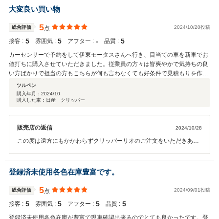
点がありましたら都度解消できるように努めてまいりますので、遠慮
大変良い買い物
なくご連絡ください。 今後ともぜひよろしくお願いいたします。
5
総合評価
2024/10/20投稿
点
5
5
‐
5
接客 :
雰囲気 :
アフター :
品質 :
カーセンサーで予約をして伊東モータスさんへ行き、目当ての車を新車でお
値打ちに購入させていただきました。従業員の方々は皆爽やかで気持ちの良
い方ばかりで担当の方もこちらが何も言わなくても好条件で見積もりを作成
してくれ気分良く契約して帰る事が出来ました。少し遠方からでしたがもっ
ツルペン
と遥か遠方から来るお客様も沢山いるみたいですがこのお店なら納得です。
購入年月：
2024/10
購入した車：日産 クリッパー
これからカスタム等楽しんで乗っていきます。 また知人にも自信を持って紹
介出来るお店だと思うので何かあったらまっさきに教えますね。 この度はあ
りがとうございました。
販売店の返信
2024/10/28
この度は遠方にもかかわらずクリッパーリオのご注文をいただきあり
がとうございました。ご納車も店頭にお越しいただきありがとうござ
いました。途中予定納期より少し遅くなり申し訳ありませんでした。
本当に嬉しい口コミありがとうございます。 普段スタッフ全員で心掛
登録済未使用各色在庫豊富です。
けている対応についてお褒め頂いたことを共有し、常にお客様から選
んでいただけるお店作りにより一層努めてまいります。 もしお近くに
5
総合評価
2024/09/01投稿
点
お立ち寄り頂ける際は、カスタムした車両のお披露目もぜひお待ちし
5
5
5
5
接客 :
雰囲気 :
アフター :
品質 :
ております。 ご来店・お問い合わせいただけるお客様すべてに満足い
ただけるように最大限努めてまいります。普通車の取り扱いもござい
登録済未使用各色在庫が豊富で現車確認出来るのでとても良かったです。登