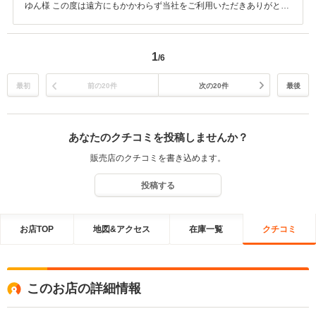
ゆん様 この度は遠方にもかかわらず当社をご利用いただきありがとう
ございます。 また、陸送でのお届けの際はご不便をおかけし大変申し
訳ありませんでした。 無事にご希望のお車をお届けできて一安心で
す。 普通車の取り扱いもございますので、またご検討の際は遠慮なく
1
/6
お声がけください。 今後ともよろしくお願いいたします。
最初
前の20件
次の20件
最後
あなたのクチコミを投稿しませんか？
販売店のクチコミを書き込めます。
投稿する
お店TOP
地図&アクセス
在庫一覧
クチコミ
このお店の詳細情報