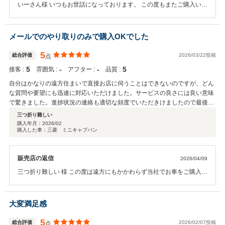
いーさん様 いつもお世話になっております。 この度もまたご購入いた
だきありがとうございます。 またお車ご検討の際は遠慮なくお声掛け
ください。 もちろん納車後のお車についてもご不明な点がございまし
たら遠慮なくご相談ください。 今後ともよろしくお願いいたします。
メールでのやり取りのみで購入OKでした
5
総合評価
2026/03/22投稿
点
5
‐
‐
5
接客 :
雰囲気 :
アフター :
品質 :
自分はかなりの遠方住まいで直接お店に伺うことはできないのですが、どん
な質問や要望にも迅速に対応いただけました。サービスの良さには良い意味
で驚きました。進捗状況の連絡も適切な頻度でいただきけましたので最後ま
で安心感もありました。担当の湯澤様、本当にお世話になりました。ありが
三つ折り難しい
とうございました。
購入年月：
2026/02
購入した車：三菱 ミニキャブバン
販売店の返信
2026/04/09
三つ折り難しい 様 この度は遠方にもかかわらず当社でお車をご購入い
ただきありがとうございました。 お会いできずメールでのやりとりの
みになって大変恐縮ですが、満足頂けて一安心です。 納期でお時間を
頂いてしまった点、大変申し訳ありませんでした。 遠方で私の方から
大変満足感
できることはないのかもしれませんが、お力添えできることは最大限
していきますので、遠慮なくご連絡ください。 普通車の取り扱いもご
5
総合評価
2026/02/07投稿
点