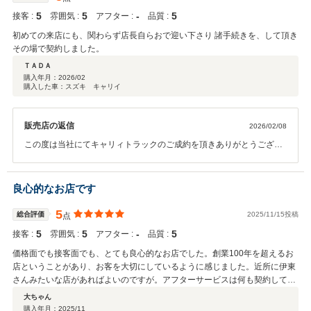
ざいます。またお見積りだけでもお声掛けください。 今後ともよろし
5
5
‐
5
接客 :
雰囲気 :
アフター :
品質 :
くお願いいたします。
初めての来店にも、関わらず店長自らおで迎い下さり 諸手続きを、して頂き
その場で契約しました。
ＴＡＤＡ
購入年月：
2026/02
購入した車：スズキ キャリイ
販売店の返信
2026/02/08
この度は当社にてキャリィトラックのご成約を頂きありがとうござい
ます。 当日に即決でご契約いただいたこと、嬉しく思います。改めま
してお任せいただきありがとうございます。 ご質問やご不明な点がご
ざいましたらいつでも遠慮なくご相談ください。 まずはご納車までの
良心的なお店です
間、引き続きよろしくお願いいたします。
5
総合評価
2025/11/15投稿
点
5
5
‐
5
接客 :
雰囲気 :
アフター :
品質 :
価格面でも接客面でも、とても良心的なお店でした。創業100年を超えるお
店ということがあり、お客を大切にしているように感じました。近所に伊東
さんみたいな店があればよいのですが。アフターサービスは何も契約してい
ないので不明としました。
大ちゃん
購入年月：
2025/11