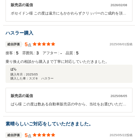
販売店の返信
2026/02/08
ポセイドン様 この度は遠方にもかかわらずクリッパーのご成約を頂き
ありがとうございました。 また、ご当地名物のお菓子を送って頂きあ
りがとうございました。 スタッフ皆でおいしく頂きました。 お返事が
できておらず申し訳ありません。 その後お車の調子の方はいかがでし
ハスラー購入
ょうか？ 嬉しいお言葉をたくさんいただきありがとうございます。 そ
のお言葉に恥じないよう常にお客様満足度の高い対応を心がけてまい
5
総合評価
2025/06/01投稿
点
ります。 アフターサービスでお力になれないのが非常に残念ですが、
5
3
‐
5
接客 :
雰囲気 :
アフター :
品質 :
もし中津川市にお越しになることがあれば、ぜひお立ち寄り頂ければ
幸いです。 今後ともよろしくお願いいたします。
乗り換えの相談から購入まで丁寧に対応していただきました。
ぱら
購入年月：
2025/05
購入した車：スズキ ハスラー
販売店の返信
2025/06/05
ぱら様 この度は数ある自動車販売店の中から、当社をお選びいただき
誠にありがとうございました。 納期の件でお待たせし大変申し訳ござ
いませんでした。 とてもうれしいお言葉を頂きましてありがとうござ
います。 お褒めのお言葉に恥じないような接客・対応に引き続き努め
素晴らしいご対応をしていただきました。
てまいります。 今後とも末永いお付き合いのほど、よろしくお願いい
たします。
5
総合評価
2025/05/22投稿
点