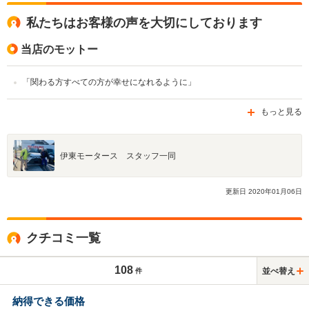
私たちはお客様の声を大切にしております
当店のモットー
「関わる方すべての方が幸せになれるように」
もっと見る
伊東モータース スタッフ一同
更新日
2020
年
01
月
06
日
クチコミ一覧
108
並べ替え
件
納得できる価格