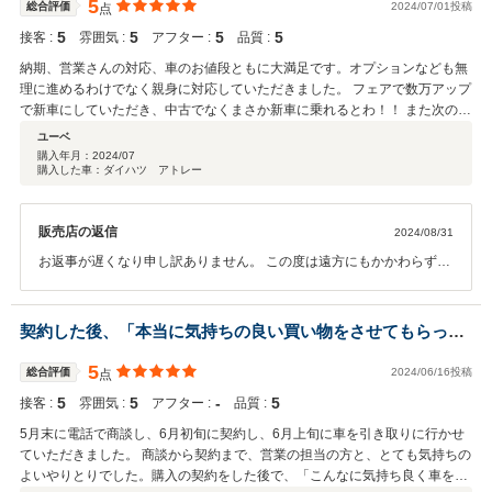
た。 うれしいお言葉をたくさんいただきありがとうございます。引き
5
総合評価
2024/07/01投稿
点
続き励みに頑張ってまいります。 普通車も取り扱いございますので、
5
5
5
5
接客 :
雰囲気 :
アフター :
品質 :
ぜひ次回のお車ご検討の際も当社へお声がけください。 今後ともよろ
しくお願いいたします。
納期、営業さんの対応、車のお値段ともに大満足です。オプションなども無
理に進めるわけでなく親身に対応していただきました。 フェアで数万アップ
で新車にしていただき、中古でなくまさか新車に乗れるとわ！！ また次のと
きも検討したい会社です。
ユーベ
購入年月：
2024/07
購入した車：ダイハツ アトレー
販売店の返信
2024/08/31
お返事が遅くなり申し訳ありません。 この度は遠方にもかかわらず当
社でお車をご契約いただき誠にありがとうございます。 また、お引き
渡し当日は車両説明・ご納車対応が別のものになってしまい申し訳あ
りませんでした。 色の選択で奥様と意見が分かれる中、ご主人さまの
契約した後、「本当に気持ちの良い買い物をさせてもらった
ご要望の色へ何とか導けてほっとしたことを今でも覚えています。 普
ね！」と家内と話しながら帰ってきました！
通車も取り扱いございますので、ぜひ次回のお車ご検討の際も当社へ
5
総合評価
2024/06/16投稿
点
お声がけください。 今後ともよろしくお願いいたします。
5
5
‐
5
接客 :
雰囲気 :
アフター :
品質 :
5月末に電話で商談し、6月初旬に契約し、6月上旬に車を引き取りに行かせ
ていただきました。 商談から契約まで、営業の担当の方と、とても気持ちの
よいやりとりでした。購入の契約をした後で、「こんなに気持ち良く車を買