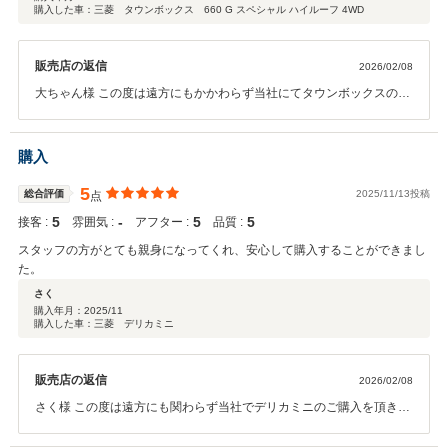
購入した車：三菱 タウンボックス 660 G スペシャル ハイルーフ 4WD
販売店の返信
2026/02/08
大ちゃん様 この度は遠方にもかかわらず当社にてタウンボックスのご
契約を頂き誠にありがとうございます。 返信がなかなかできておらず
大変申し訳ありません。 嬉しい口コミを頂きありがとうございます。
納期を大変お待たせしてしまい申し訳ありませんでした。 バックドア
購入
ハンドルの件、ご自身で解決していただきありがとうございました。
もちろんお近くのディーラー様でもメーカー保証を引き続き受けて頂
5
総合評価
2025/11/13投稿
点
けますので、ご安心頂ければと思います。 私よりもお車に詳しいので
5
‐
5
5
接客 :
雰囲気 :
アフター :
品質 :
お役に立てることは少ないかもしれませんが、またご質問等あれば遠
慮なくお知らせください。 普通車も取り扱いしておりますので、お気
スタッフの方がとても親身になってくれ、安心して購入することができまし
軽にメールにてお問い合わせ下さい。お見積りだけでも大歓迎です。
た。
今後ともよろしくお願いいたします。
さく
購入年月：
2025/11
購入した車：三菱 デリカミニ
販売店の返信
2026/02/08
さく様 この度は遠方にも関わらず当社でデリカミニのご購入を頂きあ
りがとうございます。 嬉しいお言葉ありがとうございます。 遠方の方
で、なおかつご来店頂くことが難しい方へは、特に不安を感じさせて