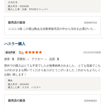
ったことは初めてだね」と家内と車の中で話しながら家に帰りました。車の
ニコニコ
引き取りの時も、営業の方をはじめ、スタッフの方の姿が素晴らしく、気持
購入年月：
2024/06
購入した車：日産 NT100クリッパー
ちよく購入した車に乗って帰ってきました。「仕事というのは、挨拶をはじ
め、このように人に喜んでもらうためにやる」ということを、伊東モーター
ス２５７のスタッフの方々の姿で教えていただいたように思います。今、家
販売店の返信
2024/07/14
族で楽しくクリッパーに乗っています。ありがとうございました。
ニコニコ様 この度は数ある自動車販売店の中から当社をお選びいただ
き誠にありがとうございました。 とてもうれしいお言葉をたくさんい
ただき、感謝申し上げます。 普段何気なく、ご来店いただけるお客様
といい意味で当たり前のように商談やお話しをしていましたが、こう
ハスラー購入
やってうれしいお言葉をいただいて、改めて来てくださるお客様あり
きの私たちだということ、お客様の存在はあたりまえではなく選んで
5
総合評価
2024/05/25投稿
点
いただいている側だということ、今後も選ばれ続けるお店であるため
5
‐
‐
5
接客 :
雰囲気 :
アフター :
品質 :
に努力をしなければならないことを教えていただいたように思いま
す。 その来ていただけるお客様お一人お一人を大切に、今後もお褒め
県外での購入はとても不安でしたが無事納車されました。 とても迅速でこち
のお言葉に恥じないような対応を全スタッフができるよう、努めてま
らのわがままも聞いてくださりありがとうございました これからもよろしく
いりたいと思います。 遠方ではありますが、遠くてもまた足を運んで
お願い致します！
いただけるお店作りを続けてまいりますので、ぜひ今後とも末永くお
ゆん
付き合いいただければ幸いです。 改めてこの度はありがとうございま
購入年月：
2024/05
した。今後ともよろしくお願いいたします。
購入した車：スズキ ハスラー
販売店の返信
2024/06/22