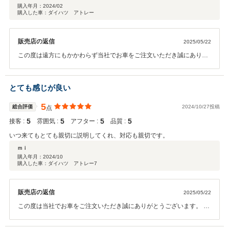
購入年月：
2024/02
購入した車：ダイハツ アトレー
販売店の返信
2025/05/22
この度は遠方にもかかわらず当社でお車をご注文いただき誠にありが
とうございます。 ご返信が大変遅くなってしまい申し訳ありませんで
した。 ご心配な部分もあったかと思いますが、無事満足いただけるお
車をお届けでき嬉しく思います。 またいろいろとDIY等されるかと思
とても感じが良い
いますが、それも含め新しいお車での生活を楽しんでいただければと
存じます。 不明点等あれば遠慮なくご連絡ください。 今後ともぜひよ
5
総合評価
2024/10/27投稿
点
ろしくお願いいたします。
5
5
5
5
接客 :
雰囲気 :
アフター :
品質 :
いつ来てもとても親切に説明してくれ、対応も親切です。
ｍｉ
購入年月：
2024/10
購入した車：ダイハツ アトレー7
販売店の返信
2025/05/22
この度は当社でお車をご注文いただき誠にありがとうございます。 ご
返信が大変遅くなってしまい申し訳ございませんでした。 新しいお車
でも整備工場含めしっかりとバックアップさせて頂きます。 ご不明な