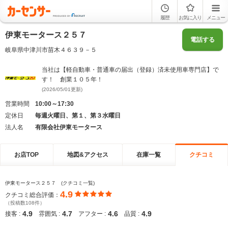
履歴
お気に入り
メニュー
伊東モータース２５７
電話する
岐阜県中津川市苗木４６３９－５
当社は【軽自動車・普通車の届出（登録）済未使用車専門店】で
す！ 創業１０５年！
(2026/05/01更新)
営業時間
10:00～17:30
定休日
毎週火曜日、第１、第３水曜日
法人名
有限会社伊東モータース
お店TOP
地図&アクセス
在庫一覧
クチコミ
伊東モータース２５７ (クチコミ一覧)
4.9
クチコミ総合評価：
（投稿数108件）
4.9
4.7
4.6
4.9
接客 :
雰囲気 :
アフター :
品質 :