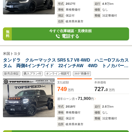
年式
2017
年
走行
4.9
万km
車検
車検整備付
修復
なし
保証
保証付
整備
法定整備付
住所
岐阜県本巣市
今すぐ在庫確認・見積依頼
無
電話する
料
米国トヨタ
タンドラ クルーマックス SR5 5.7 V8 4WD ハニーDフルカス
タム 両側4インチワイド 22インチAW 4WD トノカバー
アルパインナビ フルセグ ワンオフマフラー フロントカメ
販売店保証
購入プラン付
オンライン相談可
360°画像付
ラ バックカメラ キーレス シートヒーター シートカバー
支払総額
本体価格
749
727.
0
万円
万円
71,900
通常ローン
月々
円
年式
2018
年
走行
2.0
万km
車検
車検整備付
修復
なし
保証
保証付
整備
法定整備付
住所
岐阜県本巣市