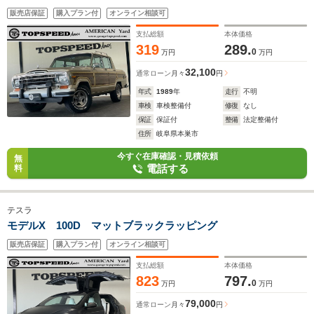
ジン
販売店保証
購入プラン付
オンライン相談可
支払総額
本体価格
319
289.
0
万円
万円
32,100
通常ローン
月々
円
年式
1989
年
走行
不明
車検
車検整備付
修復
なし
保証
保証付
整備
法定整備付
住所
岐阜県本巣市
今すぐ在庫確認・見積依頼
無
電話する
料
テスラ
モデルX 100D マットブラックラッピング
販売店保証
購入プラン付
オンライン相談可
支払総額
本体価格
823
797.
0
万円
万円
79,000
通常ローン
月々
円