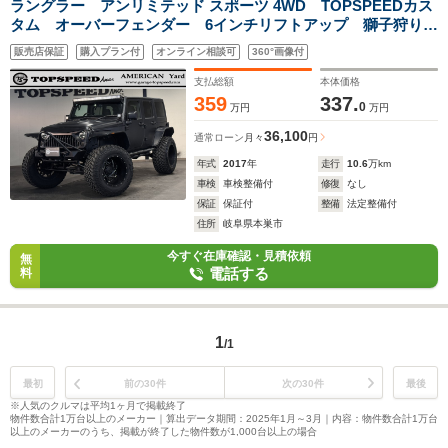
ラングラー アンリミテッド スポーツ 4WD TOPSPEEDカス
タム オーバーフェンダー 6インチリフトアップ 獅子狩りバ
ンパー Dropstars22インチ バットフェイス 社外テール イカ
販売店保証
購入プラン付
オンライン相談可
360°画像付
リングヘッドライト カロッツェリアナビ Bluetooth機能
支払総額
本体価格
359
337.
0
万円
万円
36,100
通常ローン
月々
円
年式
2017
年
走行
10.6
万km
車検
車検整備付
修復
なし
保証
保証付
整備
法定整備付
住所
岐阜県本巣市
今すぐ在庫確認・見積依頼
無
電話する
料
1
/1
最初
前の30件
次の30件
最後
※人気のクルマは平均1ヶ月で掲載終了
物件数合計1万台以上のメーカー｜算出データ期間：2025年1月～3月｜内容：物件数合計1万台
以上のメーカーのうち、掲載が終了した物件数が1,000台以上の場合