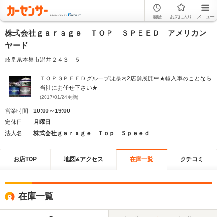
履歴
お気に入り
メニュー
株式会社ｇａｒａｇｅ ＴＯＰ ＳＰＥＥＤ アメリカン
ヤード
岐阜県本巣市温井２４３－５
ＴＯＰＳＰＥＥＤグループは県内2店舗展開中★輸入車のことなら
当社にお任せ下さい★
(2017/01/24更新)
営業時間
10:00～19:00
定休日
月曜日
法人名
株式会社ｇａｒａｇｅ Ｔｏｐ Ｓｐｅｅｄ
お店TOP
地図&アクセス
在庫一覧
クチコミ
在庫一覧