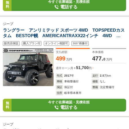
今すぐ在庫確認・見積依頼
無
電話する
料
ジープ
ラングラー アンリミテッド スポーツ 4WD TOPSPEEDカス
タム BESTOP幌 AMERICANTRAXX22インチ 4WD
ROUGH COUNTRY ショック ROCK SLIDE電動サイド
販売店保証
購入プラン付
オンライン相談可
360°画像付
ステップ ドライブレコーダー バットフェイス
支払総額
本体価格
499
477.
0
万円
万円
51,700
通常ローン
月々
円
年式
2017
年
走行
2.0
万km
車検
車検整備付
修復
なし
保証
保証付
整備
法定整備付
住所
岐阜県本巣市
今すぐ在庫確認・見積依頼
無
電話する
料
ジープ