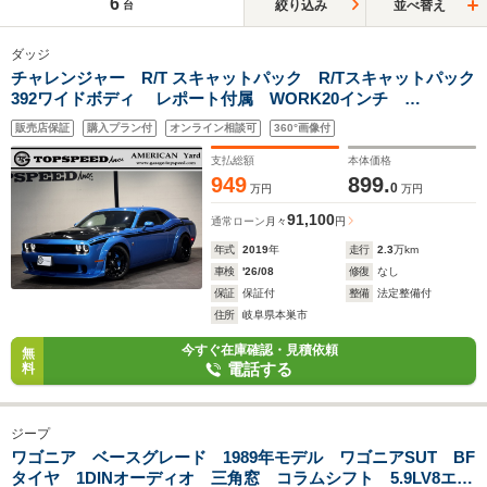
6
絞り込み
並べ替え
台
ダッジ
チャレンジャー R/T スキャットパック R/Tスキャットパック
392ワイドボディ レポート付属 WORK20インチ
BCRacing車高調 サイドデカール ボンネットラッピング
販売店保証
購入プラン付
オンライン相談可
360°画像付
Brembo6Pot ダックテール ディフューザー スポイラー同
色塗装 純正ワイドボディー
支払総額
本体価格
949
899.
0
万円
万円
91,100
通常ローン
月々
円
年式
2019
年
走行
2.3
万km
車検
'26/08
修復
なし
保証
保証付
整備
法定整備付
住所
岐阜県本巣市
今すぐ在庫確認・見積依頼
無
電話する
料
ジープ
ワゴニア ベースグレード 1989年モデル ワゴニアSUT BF
タイヤ 1DINオーディオ 三角窓 コラムシフト 5.9LV8エン