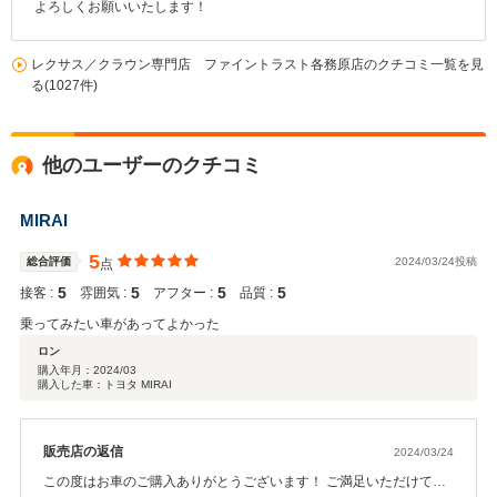
よろしくお願いいたします！
レクサス／クラウン専門店 ファイントラスト各務原店のクチコミ一覧を見
る(1027件)
他のユーザーのクチコミ
MIRAI
5
総合評価
2024/03/24投稿
点
5
5
5
5
接客 :
雰囲気 :
アフター :
品質 :
乗ってみたい車があってよかった
ロン
購入年月：
2024/03
購入した車：トヨタ MIRAI
販売店の返信
2024/03/24
この度はお車のご購入ありがとうございます！ ご満足いただけて大