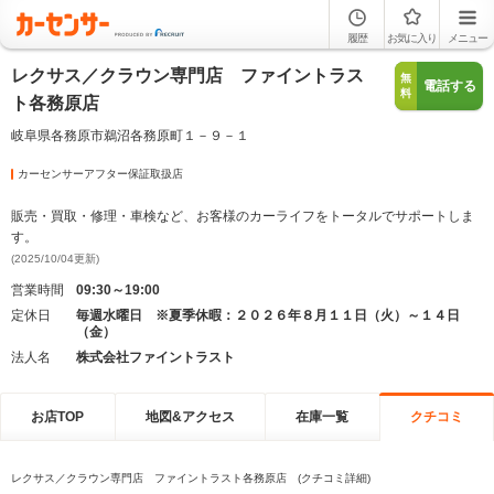
履歴
お気に入り
メニュー
レクサス／クラウン専門店 ファイントラス
無
電話する
料
ト各務原店
岐阜県各務原市鵜沼各務原町１－９－１
カーセンサーアフター保証取扱店
販売・買取・修理・車検など、お客様のカーライフをトータルでサポートしま
す。
(2025/10/04更新)
営業時間
09:30～19:00
定休日
毎週水曜日 ※夏季休暇：２０２６年８月１１日（火）～１４日
（金）
法人名
株式会社ファイントラスト
お店TOP
地図&アクセス
在庫一覧
クチコミ
レクサス／クラウン専門店 ファイントラスト各務原店 (クチコミ詳細)