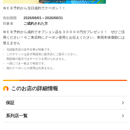
ＷＥＢ予約から当日成約でクーポン！！
有効期限
2026/08/01～2026/08/31
対象者
ご成約された方
ＷＥＢ予約から成約でオプション品を３００００円分プレゼント！ ぜひご活
用ください！※ご来店時にクーポン使用とお伝えください、車両本体価額には
使えません
当該販売店の全中古車が対象です。
このチケットは必ず商談前に販売店にご提示ください。
商談後の提示ではサービスを受けられません。
一回につき一枚まで有効です。
他のクーポンとの併用は出来ません。
このお店の詳細情報
保証
系列店一覧