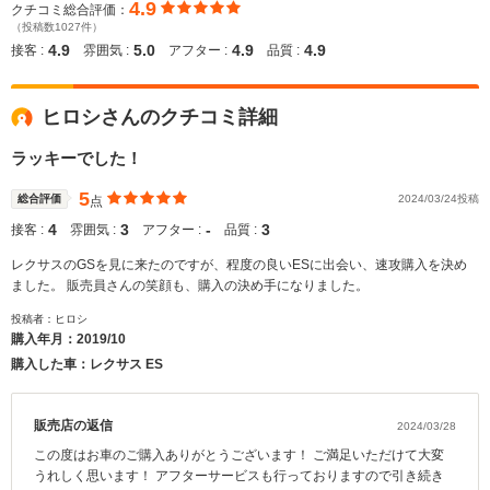
4.9
クチコミ総合評価：
（投稿数1027件）
4.9
5.0
4.9
4.9
接客 :
雰囲気 :
アフター :
品質 :
ヒロシさんのクチコミ詳細
ラッキーでした！
5
総合評価
2024/03/24投稿
点
4
3
‐
3
接客 :
雰囲気 :
アフター :
品質 :
レクサスのGSを見に来たのですが、程度の良いESに出会い、速攻購入を決め
ました。 販売員さんの笑顔も、購入の決め手になりました。
投稿者：ヒロシ
購入年月：
2019/10
購入した車：レクサス ES
販売店の返信
2024/03/28
この度はお車のご購入ありがとうございます！ ご満足いただけて大変
うれしく思います！ アフターサービスも行っておりますので引き続き