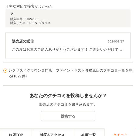
丁寧な対応で接客がよかった
ア
購入年月：
2024/03
購入した車：トヨタ プリウス
販売店の返信
2024/03/17
この度はお車のご購入ありがとうございます！ ご満足いただけて大
変うれしく思います！ アフターサービスも行っておりますので引き
続きよろしくお願いいたします！
レクサス／クラウン専門店 ファイントラスト各務原店のクチコミ一覧を見
る(1027件)
あなたのクチコミを投稿しませんか？
販売店のクチコミを書き込めます。
投稿する
お店TOP
地図&アクセス
在庫一覧
クチコミ