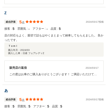
変うれしく思います！ アフターサービスも行っておりますので引き
続きよろしくお願いいたします！
Z
5
総合評価
2024/03/17投稿
点
5
‐
‐
5
接客 :
雰囲気 :
アフター :
品質 :
店の対応もよく、親切で話もはやくまとまって納車してもらえました。 良か
ったです。
Ｔｏｍｌ
購入年月：
2024/03
購入した車：日産 フェアレディZ
販売店の返信
2024/03/17
この度はお車のご購入ありがとうございます！ ご満足いただけて大
変うれしく思います！ アフターサービスも行っておりますので引き
続きよろしくお願いいたします！
あ
5
総合評価
2024/03/17投稿
点
5
5
5
5
接客 :
雰囲気 :
アフター :
品質 :