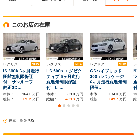
このお店の在庫
レクサス
レクサス
レクサス
レ
NEW
NEW
NEW
IS 300h 6ヶ月走行
LS 500h エグゼク
GSハイブリッド
N
距離無制限保証
ティブ 6ヶ月走行
300h Iパッケージ
ツ
付 サンルーフ
距離無制限保証
6ヶ月走行距離無制
純正SD…
付 L-…
限保…
本体：
164.0
万円
本体：
399.0
万円
本体：
134.0
万円
本
総額：
170.6
万円
総額：
409.3
万円
総額：
145.7
万円
総
在庫一覧を見る