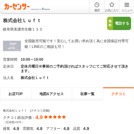
履歴
お気に入り
メニュー
株式会社Ｌｕｆｔ
無
電話する
料
岐阜県美濃市生櫛１３３
全国販売可能です！安心してお買い求め頂く為に全国保証付帯可
能！LINEのご相談も可！
営業時間
10:00～19:00
定休日
定休月曜日※事前のご予約頂ければスタッフにてご対応させて頂き
ます。
法人名
株式会社Ｌｕｆｔ
お店TOP
地図&アクセス
在庫一覧
クチコミ
株式会社Ｌｕｆｔ (クチコミ詳細)
4.9
クチコミ総合評価：
（投稿数49件）
4.9
4.8
4.8
4.9
接客 :
雰囲気 :
アフター :
品質 :