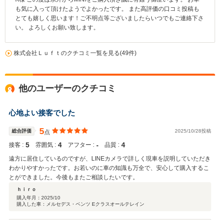
も気に入って頂けたようでよかったです。 また高評価の口コミ投稿も
とても嬉しく思います！ご不明点等ございましたらいつでもご連絡下さ
い。 よろしくお願い致します。
株式会社Ｌｕｆｔのクチコミ一覧を見る(49件)
他のユーザーのクチコミ
心地よい接客でした
5
総合評価
2025/10/28投稿
点
5
4
‐
4
接客 :
雰囲気 :
アフター :
品質 :
遠方に居住しているのですが、LINEカメラで詳しく現車を説明していただき
わかりやすかったです。お若いのに車の知識も万全で、安心して購入するこ
とができました。今後もまたご相談したいです。
ｈｉｒｏ
購入年月：
2025/10
購入した車：メルセデス・ベンツ Eクラスオールテレイン