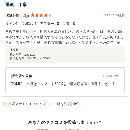
迅速、丁寧
4
総合評価
2025/10/28投稿
点
4
4
3
3
接客 :
雰囲気 :
アフター :
品質 :
初めて車を見に行き、即購入を決めました。 購入のきっかけは、車の状態が
大半ですが、輸入車を購入するのは初めてだったので、色々不安がありまし
たが、スタッフさんが、全ての質問に違和感なく答えて下さったので、安心
して購入に踏み切れました。
ＴＯＭ
購入年月：
2025/10
購入した車：フィアット 500X
販売店の返信
2025/10/28
TOM様 この度はフィアット500Xをご購入頂き誠に有難うございま
す。 お車も気に入って頂けたようで嬉しいです。 今後何かありまし
たらいつでもご連絡下さい。 よろしくお願い致します。
株式会社Ｌｕｆｔのクチコミ一覧を見る(49件)
あなたのクチコミを投稿しませんか？