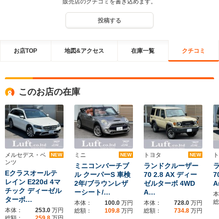
販売店のクチコミを書き込めます。
投稿する
お店TOP
地図&アクセス
在庫一覧
クチコミ
このお店の在庫
メルセデス・ベ
ミニ
トヨタ
ト
NEW
NEW
NEW
ンツ
ミニコンバーチブ
ランドクルーザー
Eクラスオールテ
ル クーパーS 車検
70 2.8 AX ディー
7
レイン E220d 4マ
2年/ブラウンレザ
ゼルターボ 4WD
A
チック ディーゼル
ーシート/…
A…
本
ターボ…
総
本体：
100.0
万円
本体：
728.0
万円
本体：
253.0
万円
総額：
109.8
万円
総額：
734.8
万円
総額：
259.8
万円