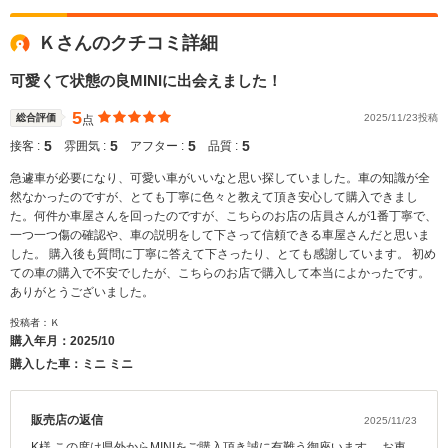
Ｋさんのクチコミ詳細
可愛くて状態の良MINIに出会えました！
5
総合評価
2025/11/23投稿
点
5
5
5
5
接客 :
雰囲気 :
アフター :
品質 :
急遽車が必要になり、可愛い車がいいなと思い探していました。車の知識が全
然なかったのですが、とても丁寧に色々と教えて頂き安心して購入できまし
た。何件か車屋さんを回ったのですが、こちらのお店の店員さんが1番丁寧で、
一つ一つ傷の確認や、車の説明をして下さって信頼できる車屋さんだと思いま
した。 購入後も質問に丁寧に答えて下さったり、とても感謝しています。 初め
ての車の購入で不安でしたが、こちらのお店で購入して本当によかったです。
ありがとうございました。
投稿者：Ｋ
購入年月：
2025/10
購入した車：ミニ ミニ
販売店の返信
2025/11/23
K様 この度は県外からMINIをご購入頂き誠に有難う御座います。 お車