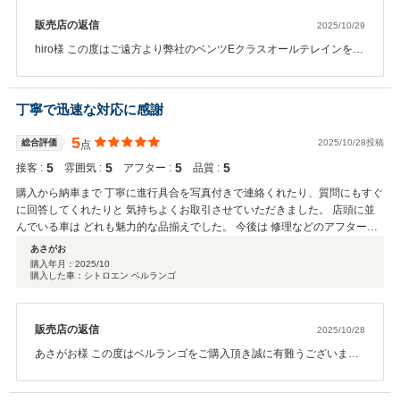
販売店の返信
2025/10/29
hiro様 この度はご遠方より弊社のベンツEクラスオールテレインをご
成約頂き誠に有難うございます。 お車も気にって頂けたようで大変
嬉しく思います。 ご不明点等ございましたらいつでもご連絡下さ
い。 よろしくお願い致します。
丁寧で迅速な対応に感謝
5
総合評価
2025/10/28投稿
点
5
5
5
5
接客 :
雰囲気 :
アフター :
品質 :
購入から納車まで 丁寧に進行具合を写真付きで連絡くれたり、質問にもすぐ
に回答してくれたりと 気持ちよくお取引させていただきました。 店頭に並
んでいる車は どれも魅力的な品揃えでした。 今後は 修理などのアフターサ
ービスにも期待しています。 ありがとうございました。
あさがお
購入年月：
2025/10
購入した車：シトロエン ベルランゴ
販売店の返信
2025/10/28
あさがお様 この度はベルランゴをご購入頂き誠に有難うございま
す。 お車も気に入って頂けたようで嬉しいです。 何かありましたら
いつでもご連絡下さい。 今後ともよろしくお願い致します。