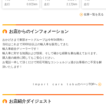
ズコントロール/ブラ
キングアシスト/デジ
トロール/ブラ
走行
0.9
万km
走行
2.1
万km
走行
インドスポットモニタ
タルメーター/純正ア
スポットモニタ
ー/デジタルインナー
ルミホイール/前後障
ドルシフト/シ
在庫一覧を見る
ミラー/ステアリング
害物センサー/スマー
ーター/パワー
アシスト/シートヒー
トキー/キーレス
ドア/スマート
ター/キーレス
ーレス
お店からのインフォメーション
おかげさまで東部オートグループは今年54周年♪
当社はこれまで3000台以上の輸入車を販売してきた
輸入車総合ディーラーです！
輸入車に対する知識および技術、そして確かな経験を兼ね備えております。
購入後の維持に関してもご安心ください。
お電話一本して頂くだけで対応可能なコンシェルジュ達がお客様のご不安を解
決いたします！
Ｉｍｐｏｒｔ ｃａｒｓ ｔｏｂｕのページTOPへ
お店紹介ダイジェスト