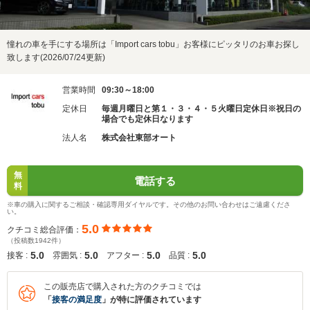
憧れの車を手にする場所は「Import cars tobu」お客様にピッタリのお車お探し
致します(2026/07/24更新)
営業時間
09:30～18:00
定休日
毎週月曜日と第１・３・４・５火曜日定休日※祝日の
場合でも定休日なります
法人名
株式会社東部オート
無
電話する
料
※車の購入に関するご相談・確認専用ダイヤルです。その他のお問い合わせはご遠慮くださ
い。
5.0
クチコミ総合評価：
（投稿数1942件）
5.0
5.0
5.0
5.0
接客 :
雰囲気 :
アフター :
品質 :
この販売店で購入された方のクチコミでは
「
接客の満足度
」が特に評価されています