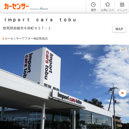
履歴
お気に入り
メニュー
Ｉｍｐｏｒｔ ｃａｒｓ ｔｏｂｕ
群馬県前橋市今井町９３７－１
MAP
カーセンサーアフター保証取扱店
1/7