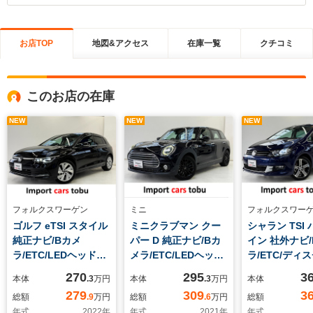
お店TOP
地図&アクセス
在庫一覧
クチコミ
このお店の在庫
NEW
NEW
NEW
フォルクスワーゲン
ミニ
フォルクスワー
ゴルフ eTSI スタイル
ミニクラブマン クー
シャラン TSI
純正ナビ/Bカメ
パー D 純正ナビ/Bカ
イン 社外ナビ
ラ/ETC/LEDヘッドラ
メラ/ETC/LEDヘッド
ラ/ETC/ディ
イト/ヘッドアップデ
ライト/アクティブク
ジドランプ/パ
270
295
3
本体
.3
万円
本体
.3
万円
本体
ィスプレイ/フルセグ
ルーズコントロール/
ルーフ/フルセグ
279
309
3
総額
.9
万円
総額
.6
万円
総額
TV/アクティブクルー
社外フルセグTV/パー
クティブクル
年式
2022
年
年式
2021
年
年式