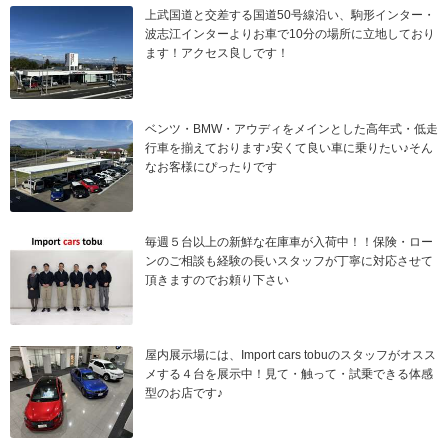
上武国道と交差する国道50号線沿い、駒形インター・
波志江インターよりお車で10分の場所に立地しており
ます！アクセス良しです！
ベンツ・BMW・アウディをメインとした高年式・低走
行車を揃えております♪安くて良い車に乗りたい♪そん
なお客様にぴったりです
毎週５台以上の新鮮な在庫車が入荷中！！保険・ロー
ンのご相談も経験の長いスタッフが丁寧に対応させて
頂きますのでお頼り下さい
屋内展示場には、Import cars tobuのスタッフがオスス
メする４台を展示中！見て・触って・試乗できる体感
型のお店です♪