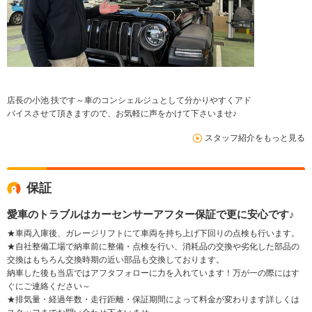
店長の小池 扶です～車のコンシェルジュとして分かりやすくアド
バイスさせて頂きますので、お気軽に声をかけて下さいませ♪
スタッフ紹介をもっと見る
保証
愛車のトラブルはカーセンサーアフター保証で更に安心です♪
★車両入庫後、ガレージリフトにて車両を持ち上げ下回りの点検も行います。
★自社整備工場で納車前に整備・点検を行い、消耗品の交換や劣化した部品の
交換はもちろん交換時期の近い部品も交換しております。
納車した後も当店ではアフタフォローに力を入れています！万が一の際にはす
ぐにご連絡ください～
★排気量・経過年数・走行距離・保証期間によって料金が変わります詳しくは