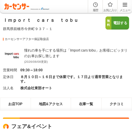
履歴
お気に入り
メニュー
Ｉｍｐｏｒｔ ｃａｒｓ ｔｏｂｕ
無
電話する
料
群馬県前橋市今井町９３７－１
カーセンサーアフター保証取扱店
憧れの車を手にする場所は「Import cars tobu」お客様にピッタリ
のお車お探し致します
(2026/08/08更新)
営業時間
09:30～18:00
定休日
８月１０日～１６日まで休業です。１７日より通常営業となりま
す。
法人名
株式会社東部オート
お店TOP
地図&アクセス
在庫一覧
クチコミ
フェア&イベント