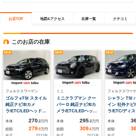
お店TOP
地図&アクセス
在庫一覧
クチコミ
このお店の在庫
NEW
NEW
NEW
フォルクスワーゲン
ミニ
フォルクスワー
ゴルフ eTSI スタイル
ミニクラブマン クー
シャラン TSI
純正ナビ/Bカメ
パー D 純正ナビ/Bカ
イン 社外ナビ
ラ/ETC/LEDヘッドラ
メラ/ETC/LEDヘッド
ラ/ETC/ディ
イト/ヘッドアップデ
ライト/アクティブク
ジドランプ/パ
270
295
3
本体
.3
万円
本体
.3
万円
本体
ィスプレイ/フルセグ
ルーズコントロール/
ルーフ/フルセグ
279
309
3
総額
.9
万円
総額
.6
万円
総額
TV/アクティブクルー
社外フルセグTV/パー
クティブクル
年式
2022
年
年式
2021
年
年式