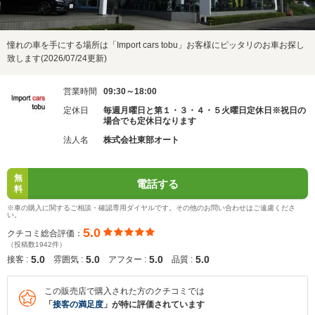
憧れの車を手にする場所は「Import cars tobu」お客様にピッタリのお車お探し
致します(2026/07/24更新)
営業時間
09:30～18:00
定休日
毎週月曜日と第１・３・４・５火曜日定休日※祝日の
場合でも定休日なります
法人名
株式会社東部オート
無
電話する
料
※車の購入に関するご相談・確認専用ダイヤルです。その他のお問い合わせはご遠慮くださ
い。
5.0
クチコミ総合評価：
（投稿数1942件）
5.0
5.0
5.0
5.0
接客 :
雰囲気 :
アフター :
品質 :
この販売店で購入された方のクチコミでは
「
接客の満足度
」が特に評価されています