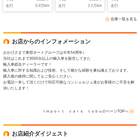
ズコントロール/ブラ
キングアシスト/デジ
トロール/ブラ
走行
0.9
万km
走行
2.1
万km
走行
インドスポットモニタ
タルメーター/純正ア
スポットモニタ
ー/デジタルインナー
ルミホイール/前後障
ドルシフト/シ
在庫一覧を見る
ミラー/ステアリング
害物センサー/スマー
ーター/パワー
アシスト/シートヒー
トキー/キーレス
ドア/スマート
ター/キーレス
ーレス
お店からのインフォメーション
おかげさまで東部オートグループは今年54周年♪
当社はこれまで3000台以上の輸入車を販売してきた
輸入車総合ディーラーです！
輸入車に対する知識および技術、そして確かな経験を兼ね備えております。
購入後の維持に関してもご安心ください。
お電話一本して頂くだけで対応可能なコンシェルジュ達がお客様のご不安を解
決いたします！
Ｉｍｐｏｒｔ ｃａｒｓ ｔｏｂｕのページTOPへ
お店紹介ダイジェスト