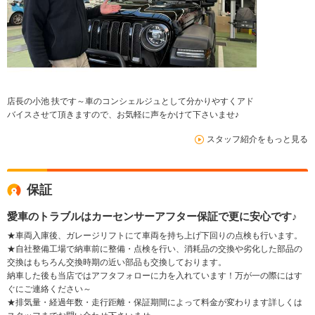
店長の小池 扶です～車のコンシェルジュとして分かりやすくアド
バイスさせて頂きますので、お気軽に声をかけて下さいませ♪
スタッフ紹介をもっと見る
保証
愛車のトラブルはカーセンサーアフター保証で更に安心です♪
★車両入庫後、ガレージリフトにて車両を持ち上げ下回りの点検も行います。
★自社整備工場で納車前に整備・点検を行い、消耗品の交換や劣化した部品の
交換はもちろん交換時期の近い部品も交換しております。
納車した後も当店ではアフタフォローに力を入れています！万が一の際にはす
ぐにご連絡ください～
★排気量・経過年数・走行距離・保証期間によって料金が変わります詳しくは