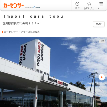
履歴
お気に入り
メニュー
Ｉｍｐｏｒｔ ｃａｒｓ ｔｏｂｕ
群馬県前橋市今井町９３７－１
MAP
カーセンサーアフター保証取扱店
1/7