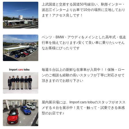
上武国道と交差する国道50号線沿い、駒形インター・
波志江インターよりお車で10分の場所に立地しており
ます！アクセス良しです！
ベンツ・BMW・アウディをメインとした高年式・低走
行車を揃えております♪安くて良い車に乗りたい♪そん
なお客様にぴったりです
毎週５台以上の新鮮な在庫車が入荷中！！保険・ロー
ンのご相談も経験の長いスタッフが丁寧に対応させて
頂きますのでお頼り下さい
屋内展示場には、Import cars tobuのスタッフがオスス
メする４台を展示中！見て・触って・試乗できる体感
型のお店です♪