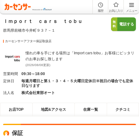
履歴
お気に入り
メニュー
Ｉｍｐｏｒｔ ｃａｒｓ ｔｏｂｕ
無
電話する
料
群馬県前橋市今井町９３７－１
カーセンサーアフター保証取扱店
憧れの車を手にする場所は「Import cars tobu」お客様にピッタリ
のお車お探し致します
(2026/08/08更新)
営業時間
09:30～18:00
定休日
毎週月曜日と第１・３・４・５火曜日定休日※祝日の場合でも定休
日なります
法人名
株式会社東部オート
お店TOP
地図&アクセス
在庫一覧
クチコミ
保証