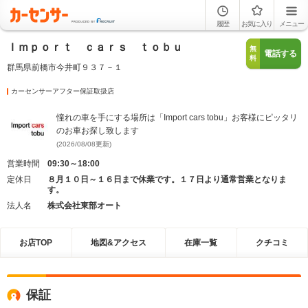
履歴
お気に入り
メニュー
Ｉｍｐｏｒｔ ｃａｒｓ ｔｏｂｕ
無
電話する
料
群馬県前橋市今井町９３７－１
カーセンサーアフター保証取扱店
憧れの車を手にする場所は「Import cars tobu」お客様にピッタリ
のお車お探し致します
(2026/08/08更新)
営業時間
09:30～18:00
定休日
８月１０日～１６日まで休業です。１７日より通常営業となりま
す。
法人名
株式会社東部オート
お店TOP
地図&アクセス
在庫一覧
クチコミ
保証