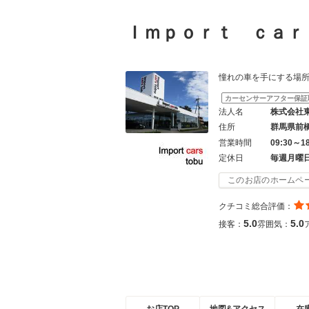
Ｉｍｐｏｒｔ ｃａ
憧れの車を手にする場所は「
カーセンサーアフター保証
法人名
株式会社
住所
群馬県前
営業時間
09:30～1
定休日
毎週月曜
このお店のホームペ
クチコミ総合評価：
5.0
5.0
接客：
雰囲気：