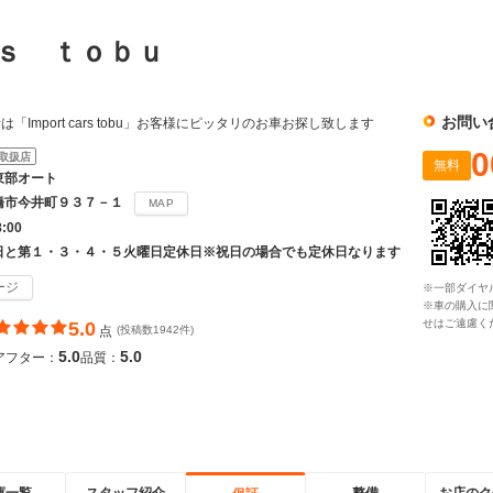
ｒｓ ｔｏｂｕ
お問い
Import cars tobu」お客様にピッタリのお車お探し致します
0
取扱店
無料
東部オート
橋市今井町９３７－１
MAP
8:00
日と第１・３・４・５火曜日定休日※祝日の場合でも定休日なります
ージ
※一部ダイヤ
※車の購入に
せはご遠慮く
5.0
点
(投稿数1942件)
5.0
5.0
アフター：
品質：