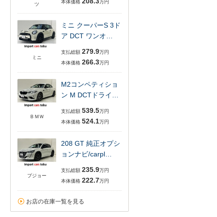
208.3
本体価格
万円
ツ
ミニ クーパーS 3ド
ア DCT ワンオ…
279.9
支払総額
万円
ミニ
266.3
本体価格
万円
M2コンペティショ
ン M DCTドライ…
539.5
支払総額
万円
ＢＭＷ
524.1
本体価格
万円
208 GT 純正オプシ
ョンナビ/carpl…
235.9
支払総額
万円
プジョー
222.7
本体価格
万円
お店の在庫一覧を見る