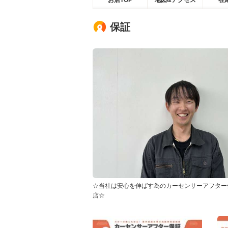
お店TOP
地図&アクセス
在
保証
☆当社は安心を伸ばす為のカーセンサーアフター
店☆