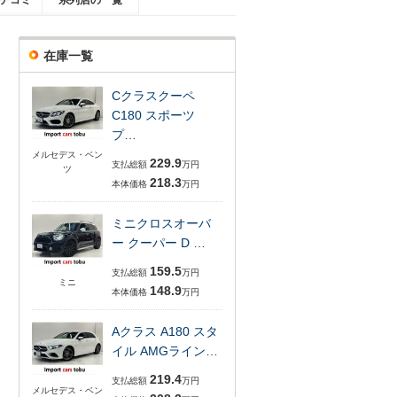
チコミ
系列店の一覧
在庫一覧
Cクラスクーペ
C180 スポーツ
プ…
メルセデス・ベン
229.9
支払総額
万円
ツ
218.3
本体価格
万円
ミニクロスオーバ
ー クーパー D …
159.5
支払総額
万円
ミニ
148.9
本体価格
万円
Aクラス A180 スタ
イル AMGライン…
219.4
支払総額
万円
メルセデス・ベン