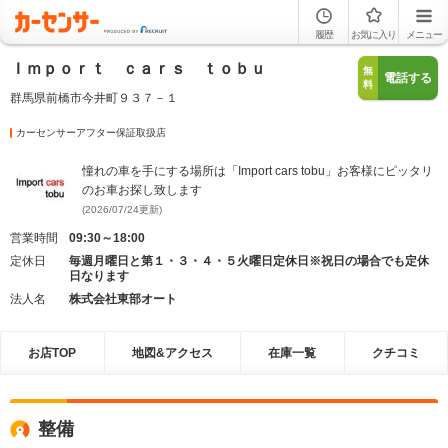
履歴
お気に入り
メニュー
Ｉｍｐｏｒｔ ｃａｒｓ ｔｏｂｕ
無
電話する
料
群馬県前橋市今井町９３７－１
カーセンサーアフター保証取扱店
憧れの車を手にする場所は「Import cars tobu」お客様にピッタリ
のお車お探し致します
(2026/07/24更新)
営業時間
09:30～18:00
定休日
毎週月曜日と第１・３・４・５火曜日定休日※祝日の場合でも定休
日なります
法人名
株式会社東部オート
お店TOP
地図&アクセス
在庫一覧
クチコミ
整備