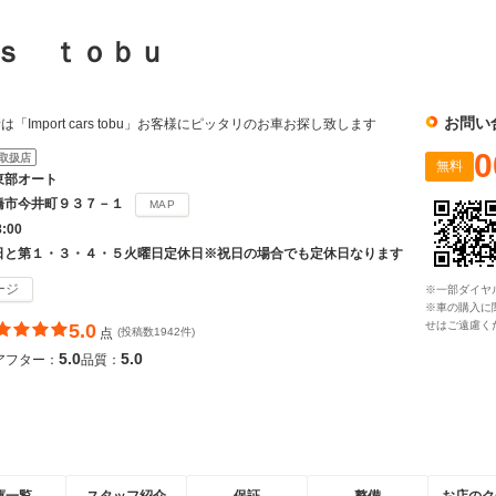
ｒｓ ｔｏｂｕ
お問い
Import cars tobu」お客様にピッタリのお車お探し致します
0
取扱店
無料
東部オート
橋市今井町９３７－１
MAP
8:00
日と第１・３・４・５火曜日定休日※祝日の場合でも定休日なります
ージ
※一部ダイヤ
※車の購入に
せはご遠慮く
5.0
点
(投稿数1942件)
5.0
5.0
アフター：
品質：