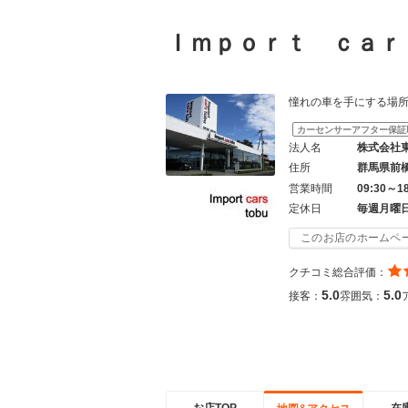
Ｉｍｐｏｒｔ ｃａ
憧れの車を手にする場所は「
カーセンサーアフター保証
法人名
株式会社
住所
群馬県前
営業時間
09:30～1
定休日
毎週月曜
このお店のホームペ
クチコミ総合評価：
5.0
5.0
接客：
雰囲気：