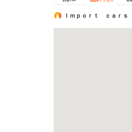
お店TOP
在
地図&アクセス
Ｉｍｐｏｒｔ ｃａｒｓ