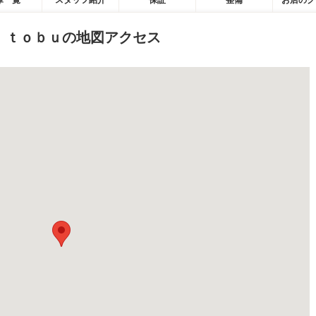
庫一覧
スタッフ紹介
保証
整備
お店のク
 ｔｏｂｕの地図アクセス