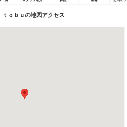
庫一覧
スタッフ紹介
保証
整備
お店のク
 ｔｏｂｕの地図アクセス