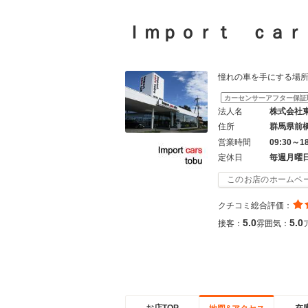
Ｉｍｐｏｒｔ ｃａ
憧れの車を手にする場所は「
カーセンサーアフター保証
法人名
株式会社
住所
群馬県前
営業時間
09:30～1
定休日
毎週月曜
このお店のホームペ
クチコミ総合評価：
5.0
5.0
接客：
雰囲気：