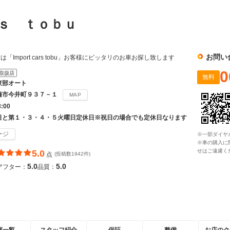
ｒｓ ｔｏｂｕ
お問い
Import cars tobu」お客様にピッタリのお車お探し致します
0
取扱店
無料
東部オート
橋市今井町９３７－１
MAP
8:00
日と第１・３・４・５火曜日定休日※祝日の場合でも定休日なります
ージ
※一部ダイヤ
※車の購入に
せはご遠慮く
5.0
点
(投稿数1942件)
5.0
5.0
アフター：
品質：