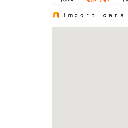
お店TOP
在
地図&アクセス
Ｉｍｐｏｒｔ ｃａｒｓ