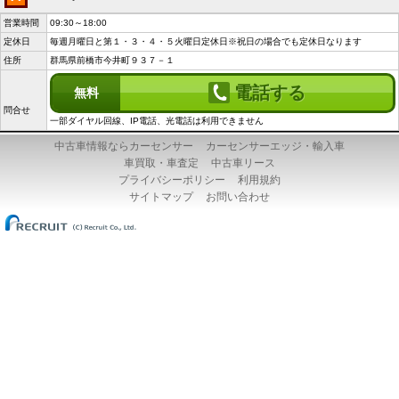
営業時間
09:30～18:00
定休日
毎週月曜日と第１・３・４・５火曜日定休日※祝日の場合でも定休日なります
住所
群馬県前橋市今井町９３７－１
電話する
無料
問合せ
一部ダイヤル回線、IP電話、光電話は利用できません
中古車情報ならカーセンサー
カーセンサーエッジ・輸入車
車買取・車査定
中古車リース
プライバシーポリシー
利用規約
サイトマップ
お問い合わせ