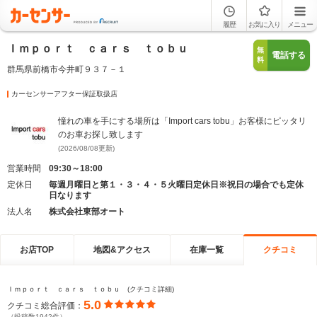
履歴
お気に入り
メニュー
Ｉｍｐｏｒｔ ｃａｒｓ ｔｏｂｕ
無
電話する
料
群馬県前橋市今井町９３７－１
カーセンサーアフター保証取扱店
憧れの車を手にする場所は「Import cars tobu」お客様にピッタリ
のお車お探し致します
(2026/08/08更新)
営業時間
09:30～18:00
定休日
毎週月曜日と第１・３・４・５火曜日定休日※祝日の場合でも定休
日なります
法人名
株式会社東部オート
お店TOP
地図&アクセス
在庫一覧
クチコミ
Ｉｍｐｏｒｔ ｃａｒｓ ｔｏｂｕ (クチコミ詳細)
5.0
クチコミ総合評価：
（投稿数1942件）