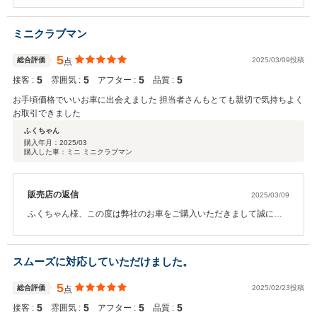
ご希望の詳細が事細かに決まっておりましたのでこちらとしても動
きやすかったです。これからはみかんシール様のカーライフをサポ
ミニクラブマン
ートさせて頂きますので末永いお付き合い宜しくお願いいたしま
す。
5
総合評価
2025/03/09投稿
点
5
5
5
5
接客 :
雰囲気 :
アフター :
品質 :
お手頃価格でいいお車に出会えました 担当者さんもとても親切で気持ちよく
お取引できました
ふくちゃん
購入年月：
2025/03
購入した車：ミニ ミニクラブマン
販売店の返信
2025/03/09
ふくちゃん様、この度は弊社のお車をご購入いただきまして誠にあ
りがとうございます。最初見に来たものとは別の色でお気に入りの
お車が見つかり良かったです！！コーティングもかかっているので
洗車も楽しくできると思います！今後もメンテナンスなどでしっか
スムーズに対応していただけました。
りサポートいたしますので、頼って頂ければと思います！ありがと
うございました！
5
総合評価
2025/02/23投稿
点
5
5
5
5
接客 :
雰囲気 :
アフター :
品質 :