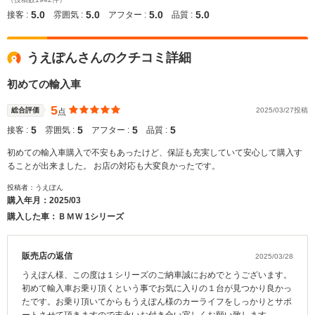
5.0
5.0
5.0
5.0
接客 :
雰囲気 :
アフター :
品質 :
うえぽんさんのクチコミ詳細
初めての輸入車
5
総合評価
2025/03/27投稿
点
5
5
5
5
接客 :
雰囲気 :
アフター :
品質 :
初めての輸入車購入で不安もあったけど、保証も充実していて安心して購入す
ることが出来ました。 お店の対応も大変良かったです。
投稿者：うえぽん
購入年月：
2025/03
購入した車：ＢＭＷ 1シリーズ
販売店の返信
2025/03/28
うえぽん様、この度は１シリーズのご納車誠におめでとうございます。
初めて輸入車お乗り頂くという事でお気に入りの１台が見つかり良かっ
たです。お乗り頂いてからもうえぽん様のカーライフをしっかりとサポ