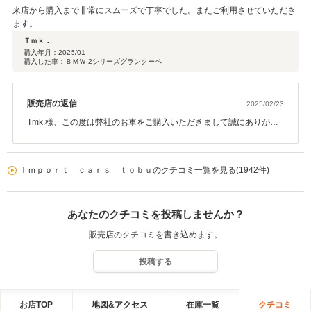
来店から購入まで非常にスムーズで丁寧でした。またご利用させていただき
ます。
Ｔｍｋ．
購入年月：
2025/01
購入した車：ＢＭＷ 2シリーズグランクーペ
販売店の返信
2025/02/23
Tmk.様、この度は弊社のお車をご購入いただきまして誠にありがと
うございます。いくつか候補がある中でお気に入りの一台が見つか
ってよかったです！！今後もメンテナンスなどでしっかりサポート
いたしますので、頼って頂ければと思います！ありがとうございま
Ｉｍｐｏｒｔ ｃａｒｓ ｔｏｂｕのクチコミ一覧を見る(1942件)
した！
あなたのクチコミを投稿しませんか？
販売店のクチコミを書き込めます。
投稿する
お店TOP
地図&アクセス
在庫一覧
クチコミ