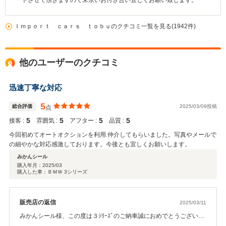
ートさせて頂きますので末永いお付き合い宜しくお願い致します。
Ｉｍｐｏｒｔ ｃａｒｓ ｔｏｂｕのクチコミ一覧を見る(1942件)
他のユーザーのクチコミ
迅速丁寧な対応
5
総合評価
2025/03/09投稿
点
5
5
5
5
接客 :
雰囲気 :
アフター :
品質 :
今回初めてオートオクションを利用.仲介してもらいました。写真やメールで
の細やかな対応感激しております。今後とも宜しくお願いします。
みかんシール
購入年月：
2025/03
購入した車：ＢＭＷ 3シリーズ
販売店の返信
2025/03/11
みかんシール様、この度は３ｼﾘｰｽﾞのご納車誠におめでとうございま
す。ご納得のいく車両が見つかり良かったです。みかんシール様の