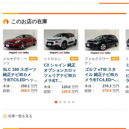
このお店の在庫
メルセデス・ベ
シトロエン
フォルクスワー
ミ
NEW
NEW
NEW
ンツ
ゲン
C3 シャイン 純正
SLC 180 スポーツ
ゴルフ eTSI スタ
オプションカロッ
ー
純正ナビ/Bカメ
イル 純正ナビ/Bカ
ツェリアナビ/Bカ
ビ
ラ/ETC/LEDヘッ…
メラ/ETC/LEDヘ…
メラ/ET…
ラ
本体：
259.1
万円
本体：
270.3
万円
本体：
120.0
万円
本
総額：
269.5
万円
総額：
279.9
万円
総額：
129.8
万円
総
在庫一覧を見る