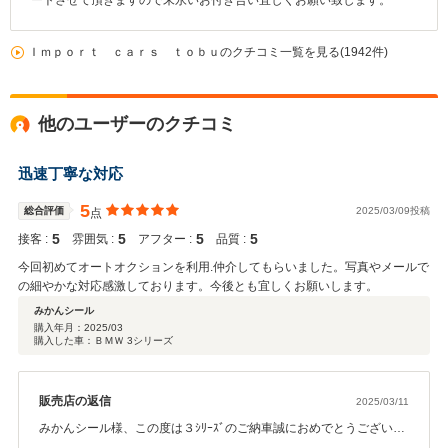
ートさせて頂きますので末永いお付き合い宜しくお願い致します。
Ｉｍｐｏｒｔ ｃａｒｓ ｔｏｂｕのクチコミ一覧を見る(1942件)
他のユーザーのクチコミ
迅速丁寧な対応
5
総合評価
2025/03/09投稿
点
5
5
5
5
接客 :
雰囲気 :
アフター :
品質 :
今回初めてオートオクションを利用.仲介してもらいました。写真やメールで
の細やかな対応感激しております。今後とも宜しくお願いします。
みかんシール
購入年月：
2025/03
購入した車：ＢＭＷ 3シリーズ
販売店の返信
2025/03/11
みかんシール様、この度は３ｼﾘｰｽﾞのご納車誠におめでとうございま
す。ご納得のいく車両が見つかり良かったです。みかんシール様の