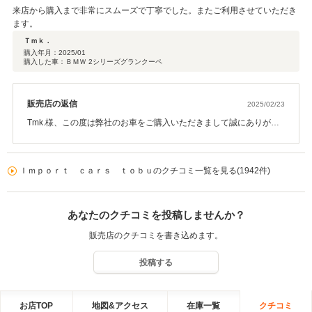
来店から購入まで非常にスムーズで丁寧でした。またご利用させていただき
ます。
Ｔｍｋ．
購入年月：
2025/01
購入した車：ＢＭＷ 2シリーズグランクーペ
販売店の返信
2025/02/23
Tmk.様、この度は弊社のお車をご購入いただきまして誠にありがと
うございます。いくつか候補がある中でお気に入りの一台が見つか
ってよかったです！！今後もメンテナンスなどでしっかりサポート
いたしますので、頼って頂ければと思います！ありがとうございま
Ｉｍｐｏｒｔ ｃａｒｓ ｔｏｂｕのクチコミ一覧を見る(1942件)
した！
あなたのクチコミを投稿しませんか？
販売店のクチコミを書き込めます。
投稿する
お店TOP
地図&アクセス
在庫一覧
クチコミ