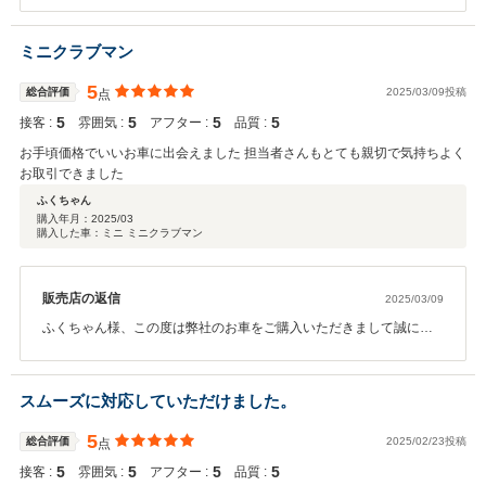
ご希望の詳細が事細かに決まっておりましたのでこちらとしても動
きやすかったです。これからはみかんシール様のカーライフをサポ
ミニクラブマン
ートさせて頂きますので末永いお付き合い宜しくお願いいたしま
す。
5
総合評価
2025/03/09投稿
点
5
5
5
5
接客 :
雰囲気 :
アフター :
品質 :
お手頃価格でいいお車に出会えました 担当者さんもとても親切で気持ちよく
お取引できました
ふくちゃん
購入年月：
2025/03
購入した車：ミニ ミニクラブマン
販売店の返信
2025/03/09
ふくちゃん様、この度は弊社のお車をご購入いただきまして誠にあ
りがとうございます。最初見に来たものとは別の色でお気に入りの
お車が見つかり良かったです！！コーティングもかかっているので
洗車も楽しくできると思います！今後もメンテナンスなどでしっか
スムーズに対応していただけました。
りサポートいたしますので、頼って頂ければと思います！ありがと
うございました！
5
総合評価
2025/02/23投稿
点
5
5
5
5
接客 :
雰囲気 :
アフター :
品質 :