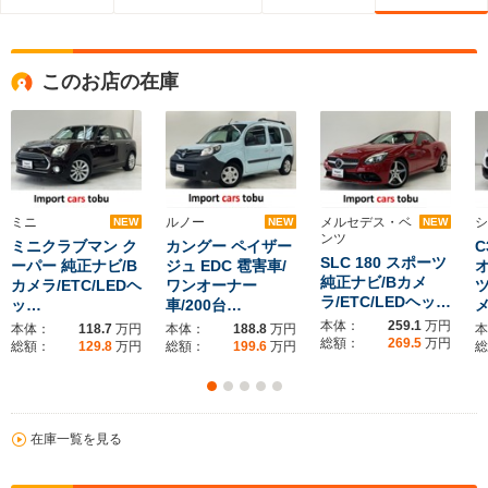
このお店の在庫
ミニ
ルノー
メルセデス・ベ
シ
NEW
NEW
NEW
ンツ
ミニクラブマン ク
カングー ペイザー
C
SLC 180 スポーツ
ーパー 純正ナビ/B
ジュ EDC 雹害車/
純正ナビ/Bカメ
カメラ/ETC/LEDヘ
ワンオーナー
ラ/ETC/LEDヘッ…
ッ…
車/200台…
メ
本体：
259.1
万円
本体：
118.7
万円
本体：
188.8
万円
本
総額：
269.5
万円
総額：
129.8
万円
総額：
199.6
万円
総
在庫一覧を見る