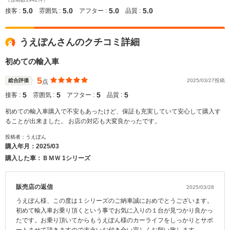
5.0
5.0
5.0
5.0
接客 :
雰囲気 :
アフター :
品質 :
うえぽんさんのクチコミ詳細
初めての輸入車
5
総合評価
2025/03/27投稿
点
5
5
5
5
接客 :
雰囲気 :
アフター :
品質 :
初めての輸入車購入で不安もあったけど、保証も充実していて安心して購入す
ることが出来ました。 お店の対応も大変良かったです。
投稿者：うえぽん
購入年月：
2025/03
購入した車：ＢＭＷ 1シリーズ
販売店の返信
2025/03/28
うえぽん様、この度は１シリーズのご納車誠におめでとうございます。
初めて輸入車お乗り頂くという事でお気に入りの１台が見つかり良かっ
たです。お乗り頂いてからもうえぽん様のカーライフをしっかりとサポ