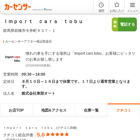
履歴
お気に入り
メニュー
Ｉｍｐｏｒｔ ｃａｒｓ ｔｏｂｕ
無
電話する
料
群馬県前橋市今井町９３７－１
カーセンサーアフター保証取扱店
憧れの車を手にする場所は「Import cars tobu」お客様にピッタリ
のお車お探し致します
(2026/08/08更新)
営業時間
09:30～18:00
定休日
８月１０日～１６日まで休業です。１７日より通常営業となりま
す。
法人名
株式会社東部オート
お店TOP
地図&アクセス
在庫一覧
クチコミ
Ｉｍｐｏｒｔ ｃａｒｓ ｔｏｂｕ (クチコミ詳細)
5.0
クチコミ総合評価：
（投稿数1942件）