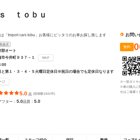
ｒｓ ｔｏｂｕ
お問い
Import cars tobu」お客様にピッタリのお車お探し致します
0
取扱店
無料
東部オート
橋市今井町９３７－１
MAP
8:00
日と第１・３・４・５火曜日定休日※祝日の場合でも定休日なります
ージ
※一部ダイヤ
※車の購入に
せはご遠慮く
5.0
点
(投稿数1942件)
5.0
5.0
アフター：
品質：