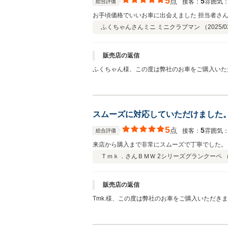
5
点
5
接客：
雰囲気
総合評価
お手頃価格でいいお車に出会えました 担当者さ
ふくちゃんさん
ミニ ミニクラブマン （
2025/0
販売店の返信
ふくちゃん様、この度は弊社のお車をご購入いた
りのお車が見つかり良かったです！！コーティン
でしっかりサポートいたしますので、頼って頂け
スムーズに対応していただけました
5
点
5
接客：
雰囲気
総合評価
来店から購入まで非常にスムーズで丁寧でした。
Ｔｍｋ．さん
ＢＭＷ 2シリーズグランクーペ 
販売店の返信
Tmk.様、この度は弊社のお車をご購入いただ
つかってよかったです！！今後もメンテナンスな
ございました！