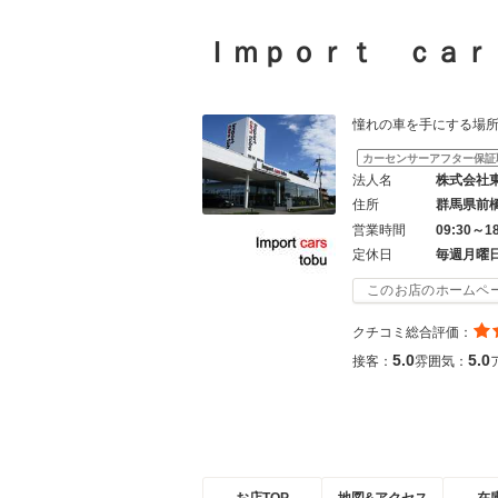
Ｉｍｐｏｒｔ ｃａ
憧れの車を手にする場所は「
カーセンサーアフター保証
法人名
株式会社
住所
群馬県前
営業時間
09:30～1
定休日
毎週月曜
このお店のホームペ
クチコミ総合評価：
5.0
5.0
接客：
雰囲気：