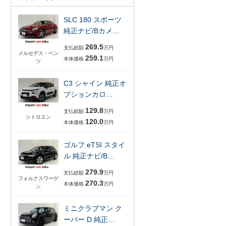
SLC 180 スポーツ
純正ナビ/Bカメ…
269.5
支払総額
万円
メルセデス・ベン
259.1
本体価格
万円
ツ
C3 シャイン 純正オ
プションカロ…
129.8
支払総額
万円
シトロエン
120.0
本体価格
万円
ゴルフ eTSI スタイ
ル 純正ナビ/B…
279.9
支払総額
万円
フォルクスワーゲ
270.3
本体価格
万円
ン
ミニクラブマン ク
ーパー D 純正…