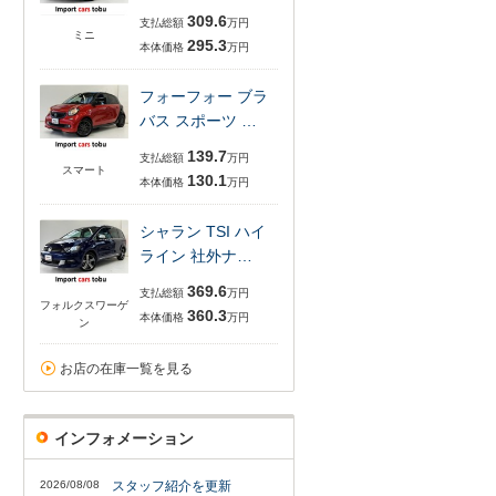
309.6
支払総額
万円
ミニ
295.3
本体価格
万円
フォーフォー ブラ
バス スポーツ …
139.7
支払総額
万円
スマート
130.1
本体価格
万円
シャラン TSI ハイ
ライン 社外ナ…
369.6
支払総額
万円
フォルクスワーゲ
360.3
本体価格
万円
ン
お店の在庫一覧を見る
インフォメーション
2026/08/08
スタッフ紹介を更新