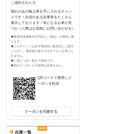
ご成約された方
憧れのあの輸入車を手に入れるチャン
スです！自信のある在庫車をたくさん
展示しております！気になるお車が見
つかった際はお気軽にお問い合わせを♪
◆車両本体価格50万円以上（税込）の物件に限
ります。
◆このチケットは必ず商談前に販売店にご提示
ください。商談後の提示ではサービスを受けら
れません。
◆一回につき一枚まで有効です。
◆他のクーポンとの併用は出来ません。
QRコードで携帯にク
ーポンを転送
クーポンを印刷する
NEW
NEW
NEW
NEW
NEW
NEW
在庫一覧