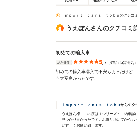
お店TOP
地図&アクセス
在
Ｉｍｐｏｒｔ ｃａｒｓ ｔｏｂｕのクチコ
うえぽんさんのクチコミ
初めての輸入車
5
点
5
接客：
雰囲気
総合評価
初めての輸入車購入で不安もあったけど、
も大変良かったです。
Ｉｍｐｏｒｔ ｃａｒｓ ｔｏｂｕ
からのク
うえぽん様、この度は１シリーズのご納車誠
見つかり良かったです。お乗り頂いてからも
い宜しくお願い致します。