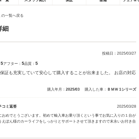
庫一覧
スタッフ紹介
保証
整備
フェア&
ミの一覧へ戻る
詳細
投稿日：
2025/03/27
5
5
5
：
アフター：
品質：
保証も充実していて安心して購入することが出来ました。 お店の対応
購入年月：
2025/03
購入した車：
ＢＭＷ 1シリーズ
チコミ返答
2025/03/28
におめでとうございます。初めて輸入車お乗り頂くという事でお気に入りの１台が
うえぽん様のカーライフをしっかりとサポートさせて頂きますので末永いお付き合