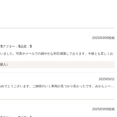
2025/03/09投稿
5
5
5
：
アフター：
品質：
らいました。写真やメールでの細やかな対応感激しております。今後とも宜しくお
購入）
2025/03/11
におめでとうございます。ご納得のいく車両が見つかり良かったです。みかんシール
のでこちらとしても動きやすかったです。これからはみかんシール様のカーライ
い宜しくお願いいたします。
2025/03/09投稿