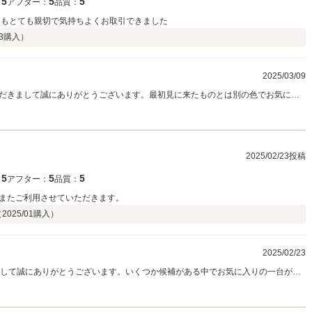
5
5
5
：
アフター：
品質：
んもとても親切で気持ちよくお取引できました
3
購入）
2025/03/09
だきまして誠にありがとうございます。最初見に来たものとは別の色でお気に入
グもかかっているので洗車も楽しくできると思います！今後もメンテナンスなど
ればと思います！ありがとうございました！
。
2025/02/23投稿
5
5
5
：
アフター：
品質：
またご利用させていただきます。
（
2025/01
購入）
2025/02/23
きまして誠にありがとうございます。いくつか候補がある中でお気に入りの一台が見
どでしっかりサポートいたしますので、頼って頂ければと思います！ありがとう