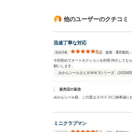
他のユーザーのクチコミ
迅速丁寧な対応
5
点
5
接客：
雰囲気
総合評価
今回初めてオートオクションを利用.仲介しても
願いします。
みかんシールさん
ＢＭＷ 3シリーズ （
2025/03
販売店の返信
みかんシール様、この度は３ｼﾘｰｽﾞのご納車誠
様のご希望の詳細が事細かに決まっておりました
フをサポートさせて頂きますので末永いお付き合
ミニクラブマン