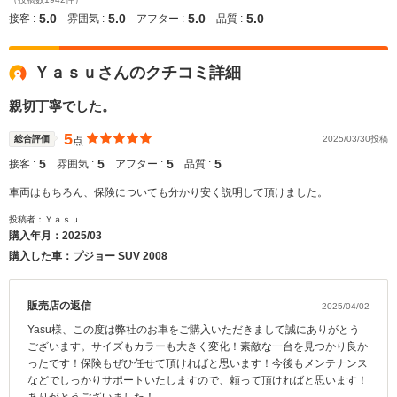
5.0
5.0
5.0
5.0
接客 :
雰囲気 :
アフター :
品質 :
Ｙａｓｕさんのクチコミ詳細
親切丁寧でした。
5
総合評価
2025/03/30投稿
点
5
5
5
5
接客 :
雰囲気 :
アフター :
品質 :
車両はもちろん、保険についても分かり安く説明して頂けました。
投稿者：Ｙａｓｕ
購入年月：
2025/03
購入した車：プジョー SUV 2008
販売店の返信
2025/04/02
Yasu様、この度は弊社のお車をご購入いただきまして誠にありがとう
ございます。サイズもカラーも大きく変化！素敵な一台を見つかり良か
ったです！保険もぜひ任せて頂ければと思います！今後もメンテナンス
などでしっかりサポートいたしますので、頼って頂ければと思います！