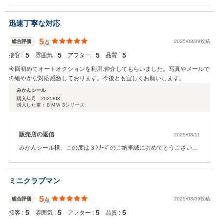
り良かったです。お乗り頂いてからもうえぽん様のカーライフをし
っかりとサポートさせて頂きますので末永いお付き合い宜しくお願
迅速丁寧な対応
い致します。
5
総合評価
2025/03/09投稿
点
5
5
5
5
接客 :
雰囲気 :
アフター :
品質 :
今回初めてオートオクションを利用.仲介してもらいました。写真やメールで
の細やかな対応感激しております。今後とも宜しくお願いします。
みかんシール
購入年月：
2025/03
購入した車：ＢＭＷ 3シリーズ
販売店の返信
2025/03/11
みかんシール様、この度は３ｼﾘｰｽﾞのご納車誠におめでとうございま
す。ご納得のいく車両が見つかり良かったです。みかんシール様の
ご希望の詳細が事細かに決まっておりましたのでこちらとしても動
きやすかったです。これからはみかんシール様のカーライフをサポ
ミニクラブマン
ートさせて頂きますので末永いお付き合い宜しくお願いいたしま
す。
5
総合評価
2025/03/09投稿
点
5
5
5
5
接客 :
雰囲気 :
アフター :
品質 :