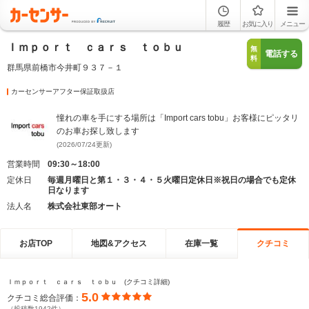
履歴
お気に入り
メニュー
Ｉｍｐｏｒｔ ｃａｒｓ ｔｏｂｕ
無
電話する
料
群馬県前橋市今井町９３７－１
カーセンサーアフター保証取扱店
憧れの車を手にする場所は「Import cars tobu」お客様にピッタリ
のお車お探し致します
(2026/07/24更新)
営業時間
09:30～18:00
定休日
毎週月曜日と第１・３・４・５火曜日定休日※祝日の場合でも定休
日なります
法人名
株式会社東部オート
お店TOP
地図&アクセス
在庫一覧
クチコミ
Ｉｍｐｏｒｔ ｃａｒｓ ｔｏｂｕ (クチコミ詳細)
5.0
クチコミ総合評価：
（投稿数1942件）