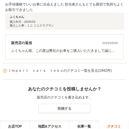
お手頃価格でいいお車に出会えました 担当者さんもとても親切で気持ちよく
お取引できました
ふくちゃん
購入年月：
2025/03
購入した車：ミニ ミニクラブマン
販売店の返信
2025/03/09
ふくちゃん様、この度は弊社のお車をご購入いただきまして誠にあ
りがとうございます。最初見に来たものとは別の色でお気に入りの
お車が見つかり良かったです！！コーティングもかかっているので
洗車も楽しくできると思います！今後もメンテナンスなどでしっか
Ｉｍｐｏｒｔ ｃａｒｓ ｔｏｂｕのクチコミ一覧を見る(1942件)
りサポートいたしますので、頼って頂ければと思います！ありがと
うございました！
あなたのクチコミを投稿しませんか？
販売店のクチコミを書き込めます。
投稿する
お店TOP
地図&アクセス
在庫一覧
クチコミ