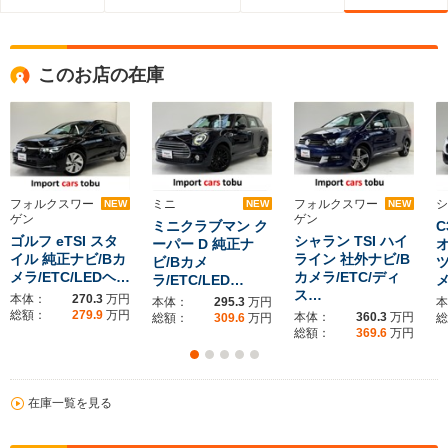
このお店の在庫
フォルクスワー
ミニ
フォルクスワー
シ
NEW
NEW
NEW
ゲン
ゲン
ミニクラブマン ク
C
ゴルフ eTSI スタ
シャラン TSI ハイ
ーパー D 純正ナ
イル 純正ナビ/Bカ
ライン 社外ナビ/B
ビ/Bカメ
メラ/ETC/LEDヘ…
カメラ/ETC/ディ
ラ/ETC/LED…
メ
ス…
本体：
270.3
万円
本体：
295.3
万円
本
総額：
279.9
万円
本体：
360.3
万円
総額：
309.6
万円
総
総額：
369.6
万円
在庫一覧を見る