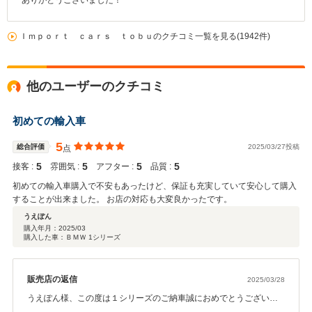
ありがとうございました！
Ｉｍｐｏｒｔ ｃａｒｓ ｔｏｂｕのクチコミ一覧を見る(1942件)
他のユーザーのクチコミ
初めての輸入車
5
総合評価
2025/03/27投稿
点
5
5
5
5
接客 :
雰囲気 :
アフター :
品質 :
初めての輸入車購入で不安もあったけど、保証も充実していて安心して購入
することが出来ました。 お店の対応も大変良かったです。
うえぽん
購入年月：
2025/03
購入した車：ＢＭＷ 1シリーズ
販売店の返信
2025/03/28
うえぽん様、この度は１シリーズのご納車誠におめでとうございま
す。初めて輸入車お乗り頂くという事でお気に入りの１台が見つか