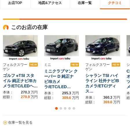
お店TOP
地図&アクセス
在庫一覧
クチコミ
このお店の在庫
フォルクスワー
ミニ
フォルクスワー
シ
NEW
NEW
NEW
ゲン
ゲン
ミニクラブマン ク
C
ゴルフ eTSI スタ
シャラン TSI ハイ
ーパー D 純正ナ
イル 純正ナビ/Bカ
ライン 社外ナビ/B
ビ/Bカメ
メラ/ETC/LEDヘ…
カメラ/ETC/ディ
ラ/ETC/LED…
メ
ス…
本体：
270.3
万円
本体：
295.3
万円
本
総額：
279.9
万円
本体：
360.3
万円
総額：
309.6
万円
総
総額：
369.6
万円
在庫一覧を見る