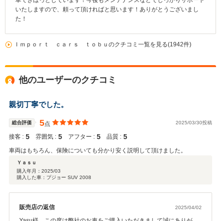
車できほっとしています！今後もメンテナンスなどでしっかりサポート
いたしますので、頼って頂ければと思います！ありがとうございまし
た！
Ｉｍｐｏｒｔ ｃａｒｓ ｔｏｂｕのクチコミ一覧を見る(1942件)
他のユーザーのクチコミ
親切丁寧でした。
5
総合評価
2025/03/30投稿
点
5
5
5
5
接客 :
雰囲気 :
アフター :
品質 :
車両はもちろん、保険についても分かり安く説明して頂けました。
Ｙａｓｕ
購入年月：
2025/03
購入した車：プジョー SUV 2008
販売店の返信
2025/04/02
Yasu様、この度は弊社のお車をご購入いただきまして誠にありがと