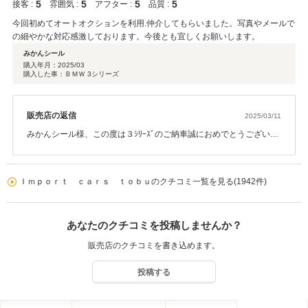
5
5
5
5
接客 :
雰囲気 :
アフター :
品質 :
今回初めてオートオクションを利用.仲介してもらいました。写真やメールで
の細やかな対応感激しております。今後とも宜しくお願いします。
みかんシール
購入年月：
2025/03
購入した車：ＢＭＷ 3シリーズ
販売店の返信
2025/03/11
みかんシール様、この度は３ｼﾘｰｽﾞのご納車誠におめでとうございま
す。ご納得のいく車両が見つかり良かったです。みかんシール様の
ご希望の詳細が事細かに決まっておりましたのでこちらとしても動
きやすかったです。これからはみかんシール様のカーライフをサポ
Ｉｍｐｏｒｔ ｃａｒｓ ｔｏｂｕのクチコミ一覧を見る(1942件)
ートさせて頂きますので末永いお付き合い宜しくお願いいたしま
す。
あなたのクチコミを投稿しませんか？
販売店のクチコミを書き込めます。
投稿する