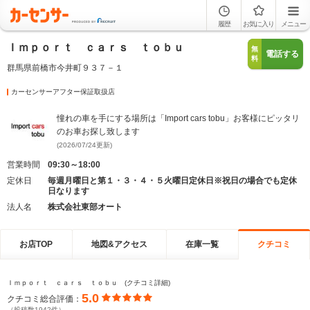
履歴
お気に入り
メニュー
Ｉｍｐｏｒｔ ｃａｒｓ ｔｏｂｕ
無
電話する
料
群馬県前橋市今井町９３７－１
カーセンサーアフター保証取扱店
憧れの車を手にする場所は「Import cars tobu」お客様にピッタリ
のお車お探し致します
(2026/07/24更新)
営業時間
09:30～18:00
定休日
毎週月曜日と第１・３・４・５火曜日定休日※祝日の場合でも定休
日なります
法人名
株式会社東部オート
お店TOP
地図&アクセス
在庫一覧
クチコミ
Ｉｍｐｏｒｔ ｃａｒｓ ｔｏｂｕ (クチコミ詳細)
5.0
クチコミ総合評価：
（投稿数1942件）