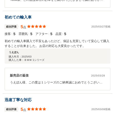
うございます。サイズもカラーも大きく変化！素敵な一台を見つか
り良かったです！保険もぜひ任せて頂ければと思います！今後もメ
ンテナンスなどでしっかりサポートいたしますので、頼って頂けれ
初めての輸入車
ばと思います！ありがとうございました！
5
総合評価
2025/03/27投稿
点
5
5
5
5
接客 :
雰囲気 :
アフター :
品質 :
初めての輸入車購入で不安もあったけど、保証も充実していて安心して購入
することが出来ました。 お店の対応も大変良かったです。
うえぽん
購入年月：
2025/03
購入した車：ＢＭＷ 1シリーズ
販売店の返信
2025/03/28
うえぽん様、この度は１シリーズのご納車誠におめでとうございま
す。初めて輸入車お乗り頂くという事でお気に入りの１台が見つか
り良かったです。お乗り頂いてからもうえぽん様のカーライフをし
っかりとサポートさせて頂きますので末永いお付き合い宜しくお願
迅速丁寧な対応
い致します。
5
総合評価
2025/03/09投稿
点