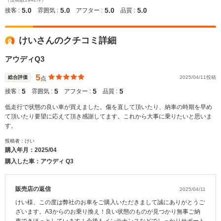
5.0
5.0
5.0
5.0
接客 :
雰囲気 :
アフター :
品質 :
けいさんのクチコミ詳細
アウディQ3
5
総合評価
2025/04/11投稿
点
5
5
5
5
接客 :
雰囲気 :
アフター :
品質 :
低走行で状態の良い車が買えました。傷を直して頂いたり、納車の時期を早め
て頂いたり要望に応えて頂き感謝してます。これから大事に乗りたいと思いま
す。
投稿者：けい
購入年月：
2025/04
購入した車：アウディ Q3
販売店の返信
2025/04/11
けい様、この度は弊社のお車をご購入いただきまして誠にありがとうご
ざいます。A3からのお乗り換え！良い状態のものが見つかり無事ご納