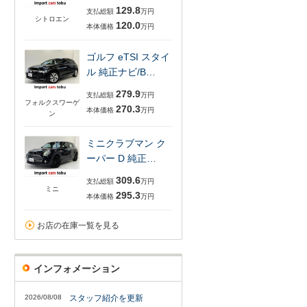
129.8
支払総額
万円
シトロエン
120.0
本体価格
万円
ゴルフ eTSI スタイ
ル 純正ナビ/B…
279.9
支払総額
万円
フォルクスワーゲ
270.3
本体価格
万円
ン
ミニクラブマン ク
ーパー D 純正…
309.6
支払総額
万円
ミニ
295.3
本体価格
万円
お店の在庫一覧を見る
インフォメーション
2026/08/08
スタッフ紹介を更新