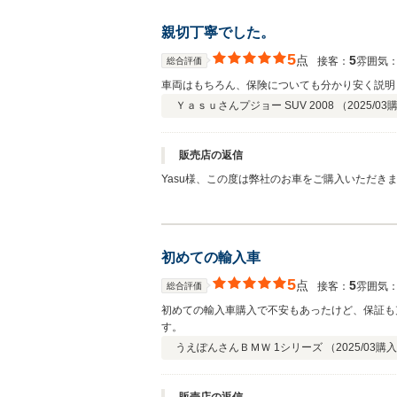
親切丁寧でした。
5
点
5
接客：
雰囲気
総合評価
車両はもちろん、保険についても分かり安く説明
Ｙａｓｕさん
プジョー SUV 2008 （
2025/03
販売店の返信
Yasu様、この度は弊社のお車をご購入いただ
つかり良かったです！保険もぜひ任せて頂ければ
て頂ければと思います！ありがとうございました
初めての輸入車
5
点
5
接客：
雰囲気
総合評価
初めての輸入車購入で不安もあったけど、保証も
す。
うえぽんさん
ＢＭＷ 1シリーズ （
2025/03
購入