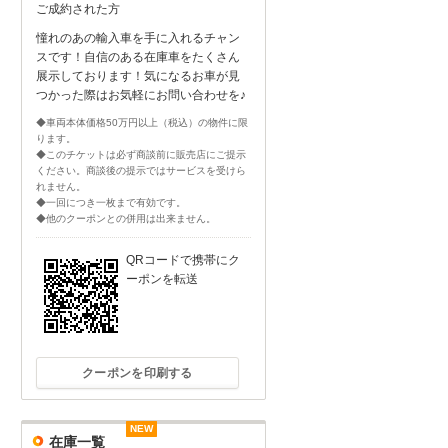
ご成約された方
憧れのあの輸入車を手に入れるチャン
スです！自信のある在庫車をたくさん
展示しております！気になるお車が見
つかった際はお気軽にお問い合わせを♪
◆車両本体価格50万円以上（税込）の物件に限
ります。
◆このチケットは必ず商談前に販売店にご提示
ください。商談後の提示ではサービスを受けら
れません。
◆一回につき一枚まで有効です。
◆他のクーポンとの併用は出来ません。
QRコードで携帯にク
ーポンを転送
クーポンを印刷する
NEW
NEW
NEW
NEW
NEW
NEW
在庫一覧