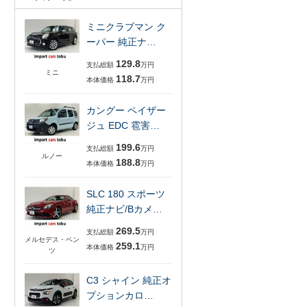
ミニクラブマン ク
ーパー 純正ナ…
129.8
支払総額
万円
ミニ
118.7
本体価格
万円
カングー ペイザー
ジュ EDC 雹害…
199.6
支払総額
万円
ルノー
188.8
本体価格
万円
SLC 180 スポーツ
純正ナビ/Bカメ…
269.5
支払総額
万円
メルセデス・ベン
259.1
本体価格
万円
ツ
C3 シャイン 純正オ
プションカロ…