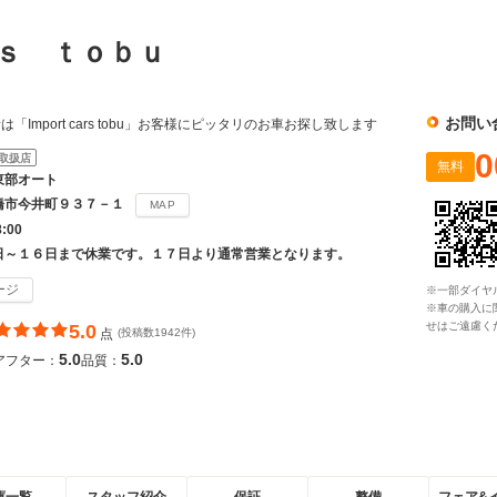
ｒｓ ｔｏｂｕ
お問い
Import cars tobu」お客様にピッタリのお車お探し致します
0
取扱店
無料
東部オート
橋市今井町９３７－１
MAP
8:00
日～１６日まで休業です。１７日より通常営業となります。
ージ
※一部ダイヤ
※車の購入に
せはご遠慮く
5.0
点
(投稿数1942件)
5.0
5.0
アフター：
品質：