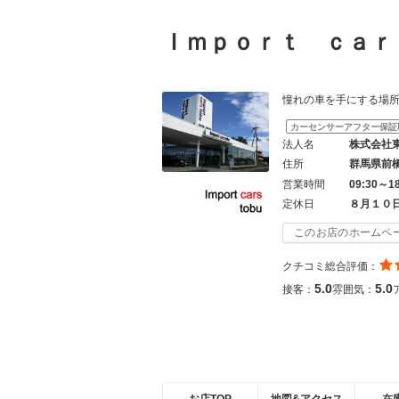
Ｉｍｐｏｒｔ ｃａ
憧れの車を手にする場所は「
カーセンサーアフター保証
法人名
株式会社
住所
群馬県前
営業時間
09:30～1
定休日
８月１０
このお店のホームペ
クチコミ総合評価：
5.0
5.0
接客：
雰囲気：