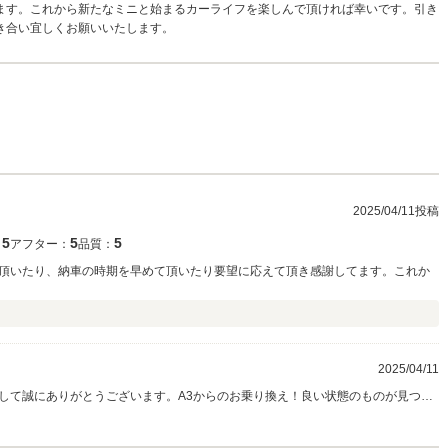
ます。これから新たなミニと始まるカーライフを楽しんで頂ければ幸いです。引き
き合い宜しくお願いいたします。
2025/04/11投稿
5
5
5
：
アフター：
品質：
頂いたり、納車の時期を早めて頂いたり要望に応えて頂き感謝してます。これか
2025/04/11
して誠にありがとうございます。A3からのお乗り換え！良い状態のものが見つか
テナンスなどでしっかりサポートいたしますので、頼って頂ければと思います！