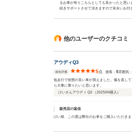
るお車が有りこちらとしても良かったと思い
続きサポートさせて頂きますので末永いお付
他のユーザーのクチコミ
アウディQ3
5
点
5
接客：
雰囲気
総合評価
低走行で状態の良い車が買えました。傷を直して
ら大事に乗りたいと思います。
けいさん
アウディ Q3 （
2025/04
購入）
販売店の返信
けい様、この度は弊社のお車をご購入いただきま
り無事ご納車できほっとしています！今後もメン
ありがとうございました！