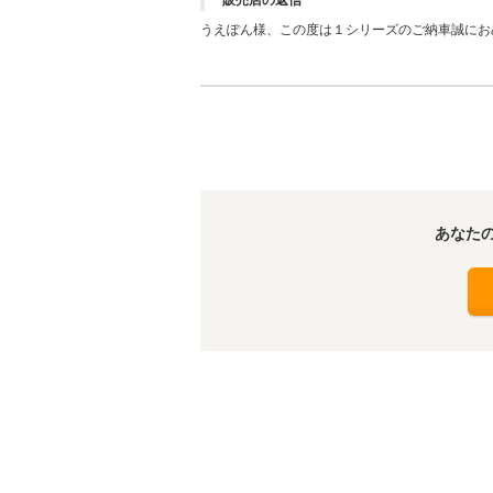
販売店の返信
うえぽん様、この度は１シリーズのご納車誠にお
つかり良かったです。お乗り頂いてからもうえぽ
しくお願い致します。
あなた