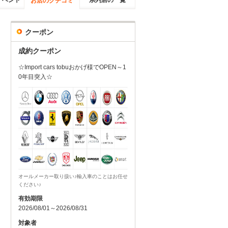
イベント
系列店の一覧
お店のクチコミ
クーポン
成約クーポン
☆Import cars tobuおかげ様でOPEN～1
0年目突入☆
オールメーカー取り扱い♪輸入車のことはお任せ
ください♪
有効期限
2026/08/01～2026/08/31
対象者