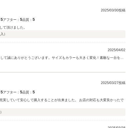
2025/03/30投稿
5
5
5
：
アフター：
品質：
して頂けました。
購入）
2025/04/02
きまして誠にありがとうございます。サイズもカラーも大きく変化！素敵な一台を見
と思います！今後もメンテナンスなどでしっかりサポートいたしますので、頼っ
！
2025/03/27投稿
5
5
5
：
アフター：
品質：
充実していて安心して購入することが出来ました。 お店の対応も大変良かったで
）