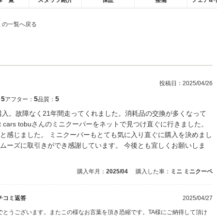
庫一覧
スタッフ紹介
保証
整備
フェア&
ミの一覧へ戻る
投稿日：
2025/04/26
5
5
5
：
アフター：
品質：
て購入。故障なく21年間走ってくれました。消耗品の交換が多くなって
t cars tobuさんのミニクーパーをネットで見つけ直ぐに行きました。
と感じました。 ミニクーパーもとても気に入り直ぐに購入を決めまし
ムーズに取引きができ感謝しています。 今後とも宜しくお願いしま
購入年月：
2025/04
購入した車：
ミニ ミニクーペ
チコミ返答
2025/04/27
でとうございます。またこの様なお言葉を頂き恐縮です。TA様にご納得して頂け