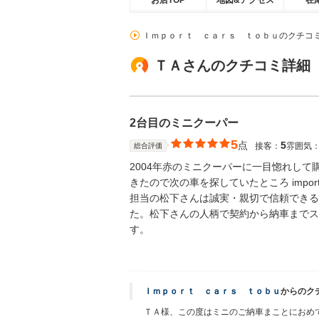
お店TOP
地図&アクセス
在
Ｉｍｐｏｒｔ ｃａｒｓ ｔｏｂｕのクチコ
ＴＡさんのクチコミ詳細
2台目のミニクーパー
5
点
5
接客：
雰囲気
総合評価
2004年赤のミニクーパーに一目惚れし
きたので次の車を探していたところ impor
担当の松下さんは誠実・親切で信頼できる
た。松下さんの人柄で契約から納車までス
す。
Ｉｍｐｏｒｔ ｃａｒｓ ｔｏｂｕ
からのク
ＴＡ様、この度はミニのご納車まことにおめ