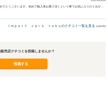
2025/03/28
めでとうございます。初めて輸入車お乗り頂くという事でお気に入りの１台が見
ん様のカーライフをしっかりとサポートさせて頂きますので末永いお付き合い宜
Ｉｍｐｏｒｔ ｃａｒｓ ｔｏｂｕのクチコミ一覧を見る
(1942件)
の販売店クチコミを投稿しませんか？
投稿する