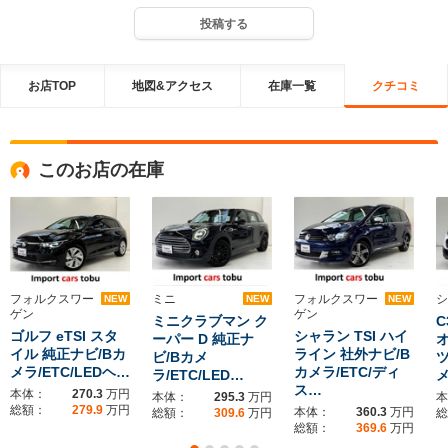
投稿する
お店TOP
地図&アクセス
在庫一覧
クチコミ
このお店の在庫
フォルクスワー
ミニ
フォルクスワー
シ
NEW
NEW
NEW
ゲン
ゲン
ミニクラブマン ク
C
ゴルフ eTSI スタ
シャラン TSI ハイ
ーパー D 純正ナ
イル 純正ナビ/Bカ
ライン 社外ナビ/B
ビ/Bカメ
メラ/ETC/LEDヘ…
カメラ/ETC/ディ
ラ/ETC/LED…
メ
ス…
本体：
270.3
万円
本体：
295.3
万円
本
総額：
279.9
万円
本体：
360.3
万円
総額：
309.6
万円
総
総額：
369.6
万円