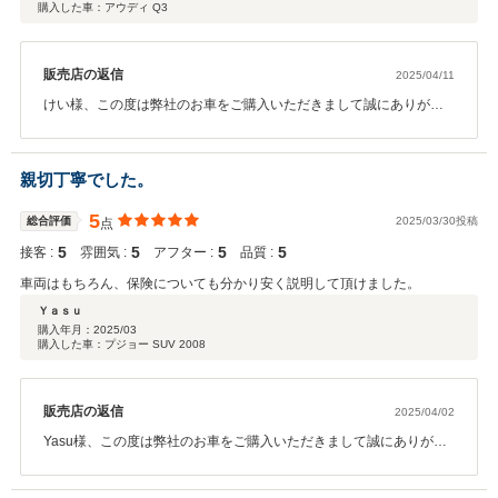
購入した車：アウディ Q3
販売店の返信
2025/04/11
けい様、この度は弊社のお車をご購入いただきまして誠にありがと
うございます。A3からのお乗り換え！良い状態のものが見つかり無
事ご納車できほっとしています！今後もメンテナンスなどでしっか
りサポートいたしますので、頼って頂ければと思います！ありがと
親切丁寧でした。
うございました！
5
総合評価
2025/03/30投稿
点
5
5
5
5
接客 :
雰囲気 :
アフター :
品質 :
車両はもちろん、保険についても分かり安く説明して頂けました。
Ｙａｓｕ
購入年月：
2025/03
購入した車：プジョー SUV 2008
販売店の返信
2025/04/02
Yasu様、この度は弊社のお車をご購入いただきまして誠にありがと
うございます。サイズもカラーも大きく変化！素敵な一台を見つか
り良かったです！保険もぜひ任せて頂ければと思います！今後もメ