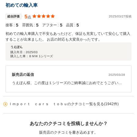
ンテナンスなどでしっかりサポートいたしますので、頼って頂けれ
初めての輸入車
ばと思います！ありがとうございました！
5
総合評価
2025/03/27投稿
点
5
5
5
5
接客 :
雰囲気 :
アフター :
品質 :
初めての輸入車購入で不安もあったけど、保証も充実していて安心して購入
することが出来ました。 お店の対応も大変良かったです。
うえぽん
購入年月：
2025/03
購入した車：ＢＭＷ 1シリーズ
販売店の返信
2025/03/28
うえぽん様、この度は１シリーズのご納車誠におめでとうございま
す。初めて輸入車お乗り頂くという事でお気に入りの１台が見つか
り良かったです。お乗り頂いてからもうえぽん様のカーライフをし
っかりとサポートさせて頂きますので末永いお付き合い宜しくお願
Ｉｍｐｏｒｔ ｃａｒｓ ｔｏｂｕのクチコミ一覧を見る(1942件)
い致します。
あなたのクチコミを投稿しませんか？
販売店のクチコミを書き込めます。