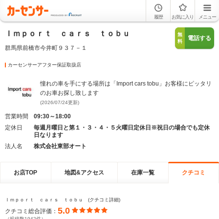
履歴
お気に入り
メニュー
Ｉｍｐｏｒｔ ｃａｒｓ ｔｏｂｕ
無
電話する
料
群馬県前橋市今井町９３７－１
カーセンサーアフター保証取扱店
憧れの車を手にする場所は「Import cars tobu」お客様にピッタリ
のお車お探し致します
(2026/07/24更新)
営業時間
09:30～18:00
定休日
毎週月曜日と第１・３・４・５火曜日定休日※祝日の場合でも定休
日なります
法人名
株式会社東部オート
お店TOP
地図&アクセス
在庫一覧
クチコミ
Ｉｍｐｏｒｔ ｃａｒｓ ｔｏｂｕ (クチコミ詳細)
5.0
クチコミ総合評価：
（投稿数1942件）