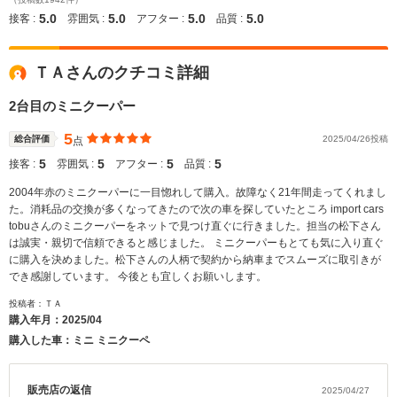
5.0
5.0
5.0
5.0
接客 :
雰囲気 :
アフター :
品質 :
ＴＡさんのクチコミ詳細
2台目のミニクーパー
5
総合評価
2025/04/26投稿
点
5
5
5
5
接客 :
雰囲気 :
アフター :
品質 :
2004年赤のミニクーパーに一目惚れして購入。故障なく21年間走ってくれまし
た。消耗品の交換が多くなってきたので次の車を探していたところ import cars
tobuさんのミニクーパーをネットで見つけ直ぐに行きました。担当の松下さん
は誠実・親切で信頼できると感じました。 ミニクーパーもとても気に入り直ぐ
に購入を決めました。松下さんの人柄で契約から納車までスムーズに取引きが
でき感謝しています。 今後とも宜しくお願いします。
投稿者：ＴＡ
購入年月：
2025/04
購入した車：ミニ ミニクーペ
販売店の返信
2025/04/27