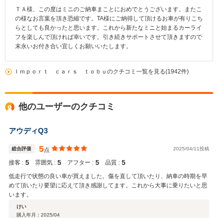
ＴＡ様、この度はミニのご納車まことにおめでとうございます。またこ
の様なお言葉を頂き恐縮です。TA様にご納得して頂けるお車が有りこち
らとしても良かったと思います。これから新たなミニと始まるカーライ
フを楽しんで頂ければ幸いです。引き続きサポートさせて頂きますので
末永いお付き合い宜しくお願いいたします。
Ｉｍｐｏｒｔ ｃａｒｓ ｔｏｂｕのクチコミ一覧を見る(1942件)
他のユーザーのクチコミ
アウディQ3
5
総合評価
2025/04/11投稿
点
5
5
5
5
接客 :
雰囲気 :
アフター :
品質 :
低走行で状態の良い車が買えました。傷を直して頂いたり、納車の時期を早
めて頂いたり要望に応えて頂き感謝してます。これから大事に乗りたいと思
います。
けい
購入年月：
2025/04