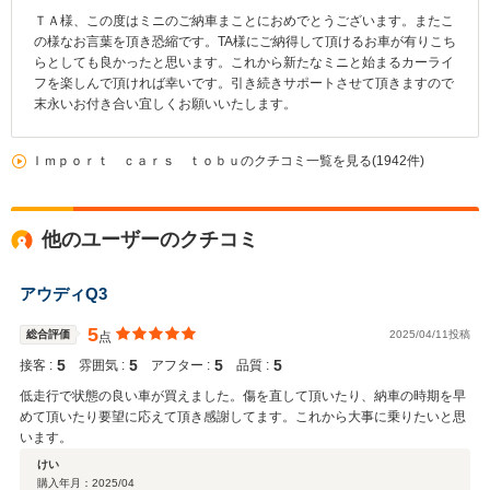
ＴＡ様、この度はミニのご納車まことにおめでとうございます。またこ
の様なお言葉を頂き恐縮です。TA様にご納得して頂けるお車が有りこち
らとしても良かったと思います。これから新たなミニと始まるカーライ
フを楽しんで頂ければ幸いです。引き続きサポートさせて頂きますので
末永いお付き合い宜しくお願いいたします。
Ｉｍｐｏｒｔ ｃａｒｓ ｔｏｂｕのクチコミ一覧を見る(1942件)
他のユーザーのクチコミ
アウディQ3
5
総合評価
2025/04/11投稿
点
5
5
5
5
接客 :
雰囲気 :
アフター :
品質 :
低走行で状態の良い車が買えました。傷を直して頂いたり、納車の時期を早
めて頂いたり要望に応えて頂き感謝してます。これから大事に乗りたいと思
います。
けい
購入年月：
2025/04