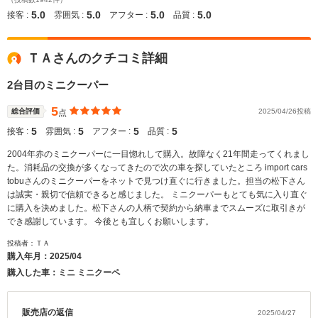
5.0
5.0
5.0
5.0
接客 :
雰囲気 :
アフター :
品質 :
ＴＡさんのクチコミ詳細
2台目のミニクーパー
5
総合評価
2025/04/26投稿
点
5
5
5
5
接客 :
雰囲気 :
アフター :
品質 :
2004年赤のミニクーパーに一目惚れして購入。故障なく21年間走ってくれまし
た。消耗品の交換が多くなってきたので次の車を探していたところ import cars
tobuさんのミニクーパーをネットで見つけ直ぐに行きました。担当の松下さん
は誠実・親切で信頼できると感じました。 ミニクーパーもとても気に入り直ぐ
に購入を決めました。松下さんの人柄で契約から納車までスムーズに取引きが
でき感謝しています。 今後とも宜しくお願いします。
投稿者：ＴＡ
購入年月：
2025/04
購入した車：ミニ ミニクーペ
販売店の返信
2025/04/27