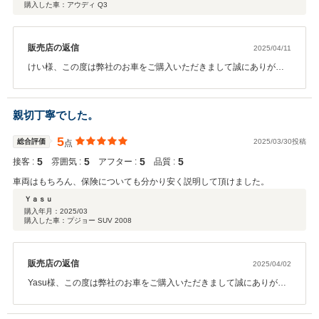
購入した車：アウディ Q3
販売店の返信
2025/04/11
けい様、この度は弊社のお車をご購入いただきまして誠にありがと
うございます。A3からのお乗り換え！良い状態のものが見つかり無
事ご納車できほっとしています！今後もメンテナンスなどでしっか
りサポートいたしますので、頼って頂ければと思います！ありがと
親切丁寧でした。
うございました！
5
総合評価
2025/03/30投稿
点
5
5
5
5
接客 :
雰囲気 :
アフター :
品質 :
車両はもちろん、保険についても分かり安く説明して頂けました。
Ｙａｓｕ
購入年月：
2025/03
購入した車：プジョー SUV 2008
販売店の返信
2025/04/02
Yasu様、この度は弊社のお車をご購入いただきまして誠にありがと
うございます。サイズもカラーも大きく変化！素敵な一台を見つか
り良かったです！保険もぜひ任せて頂ければと思います！今後もメ