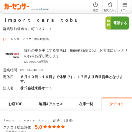
履歴
お気に入り
メニュー
Ｉｍｐｏｒｔ ｃａｒｓ ｔｏｂｕ
無
電話する
料
群馬県前橋市今井町９３７－１
カーセンサーアフター保証取扱店
憧れの車を手にする場所は「Import cars tobu」お客様にピッタリ
のお車お探し致します
(2026/08/08更新)
営業時間
09:30～18:00
定休日
８月１０日～１６日まで休業です。１７日より通常営業となりま
す。
法人名
株式会社東部オート
お店TOP
地図&アクセス
在庫一覧
クチコミ
Ｉｍｐｏｒｔ ｃａｒｓ ｔｏｂｕ (クチコミ詳細)
5.0
クチコミ総合評価：
（投稿数1942件）