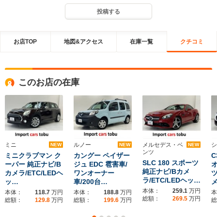
投稿する
お店TOP
地図&アクセス
在庫一覧
クチコミ
このお店の在庫
ミニ
ルノー
メルセデス・ベ
シ
NEW
NEW
NEW
ンツ
ミニクラブマン ク
カングー ペイザー
C
SLC 180 スポーツ
ーパー 純正ナビ/B
ジュ EDC 雹害車/
純正ナビ/Bカメ
カメラ/ETC/LEDヘ
ワンオーナー
ラ/ETC/LEDヘッ…
ッ…
車/200台…
メ
本体：
259.1
万円
本体：
118.7
万円
本体：
188.8
万円
本
総額：
269.5
万円
総額：
129.8
万円
総額：
199.6
万円
総