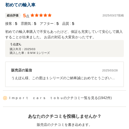
ンテナンスなどでしっかりサポートいたしますので、頼って頂けれ
初めての輸入車
ばと思います！ありがとうございました！
5
総合評価
2025/03/27投稿
点
5
5
5
5
接客 :
雰囲気 :
アフター :
品質 :
初めての輸入車購入で不安もあったけど、保証も充実していて安心して購入
することが出来ました。 お店の対応も大変良かったです。
うえぽん
購入年月：
2025/03
購入した車：ＢＭＷ 1シリーズ
販売店の返信
2025/03/28
うえぽん様、この度は１シリーズのご納車誠におめでとうございま
す。初めて輸入車お乗り頂くという事でお気に入りの１台が見つか
り良かったです。お乗り頂いてからもうえぽん様のカーライフをし
っかりとサポートさせて頂きますので末永いお付き合い宜しくお願
Ｉｍｐｏｒｔ ｃａｒｓ ｔｏｂｕのクチコミ一覧を見る(1942件)
い致します。
あなたのクチコミを投稿しませんか？
販売店のクチコミを書き込めます。