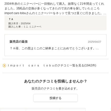
2004年赤のミニクーパーに一目惚れして購入。故障なく21年間走ってくれ
ました。消耗品の交換が多くなってきたので次の車を探していたところ
import cars tobuさんのミニクーパーをネットで見つけ直ぐに行きました。担
当の松下さんは誠実・親切で信頼できると感じました。 ミニクーパーもとて
ＴＡ
も気に入り直ぐに購入を決めました。松下さんの人柄で契約から納車までス
購入年月：
2025/04
購入した車：ミニ ミニクーペ
ムーズに取引きができ感謝しています。 今後とも宜しくお願いします。
販売店の返信
2025/04/27
ＴＡ様、この度はミニのご納車まことにおめでとうございます。ま
たこの様なお言葉を頂き恐縮です。TA様にご納得して頂けるお車が
有りこちらとしても良かったと思います。これから新たなミニと始
まるカーライフを楽しんで頂ければ幸いです。引き続きサポートさ
Ｉｍｐｏｒｔ ｃａｒｓ ｔｏｂｕのクチコミ一覧を見る(1942件)
せて頂きますので末永いお付き合い宜しくお願いいたします。
あなたのクチコミを投稿しませんか？
販売店のクチコミを書き込めます。
投稿する