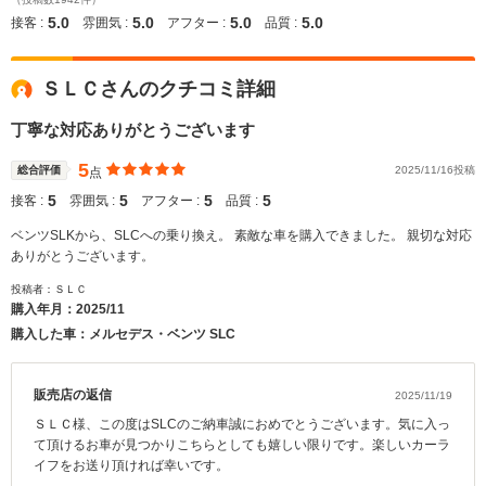
5.0
5.0
5.0
5.0
接客 :
雰囲気 :
アフター :
品質 :
ＳＬＣさんのクチコミ詳細
丁寧な対応ありがとうございます
5
総合評価
2025/11/16投稿
点
5
5
5
5
接客 :
雰囲気 :
アフター :
品質 :
ベンツSLKから、SLCへの乗り換え。 素敵な車を購入できました。 親切な対応
ありがとうございます。
投稿者：ＳＬＣ
購入年月：
2025/11
購入した車：メルセデス・ベンツ SLC
販売店の返信
2025/11/19
ＳＬＣ様、この度はSLCのご納車誠におめでとうございます。気に入っ
て頂けるお車が見つかりこちらとしても嬉しい限りです。楽しいカーラ
イフをお送り頂ければ幸いです。