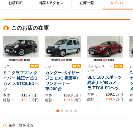
お店TOP
地図&アクセス
在庫一覧
クチコミ
このお店の在庫
ミニ
ルノー
メルセデス・ベ
シ
NEW
NEW
NEW
ンツ
ミニクラブマン ク
カングー ペイザー
C
SLC 180 スポーツ
ーパー 純正ナビ/B
ジュ EDC 雹害車/
純正ナビ/Bカメ
カメラ/ETC/LEDヘ
ワンオーナー
ラ/ETC/LEDヘッ…
ッ…
車/200台…
メ
本体：
259.1
万円
本体：
118.7
万円
本体：
188.8
万円
本
総額：
269.5
万円
総額：
129.8
万円
総額：
199.6
万円
総
在庫一覧を見る