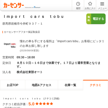
履歴
お気に入り
メニュー
Ｉｍｐｏｒｔ ｃａｒｓ ｔｏｂｕ
無
電話する
料
群馬県前橋市今井町９３７－１
カーセンサーアフター保証取扱店
憧れの車を手にする場所は「Import cars tobu」お客様にピッタリ
のお車お探し致します
(2026/08/08更新)
営業時間
09:30～18:00
定休日
８月１０日～１６日まで休業です。１７日より通常営業となりま
す。
法人名
株式会社東部オート
お店TOP
地図&アクセス
在庫一覧
クチコミ
Ｉｍｐｏｒｔ ｃａｒｓ ｔｏｂｕ (クチコミ詳細)
5.0
クチコミ総合評価：
（投稿数1942件）