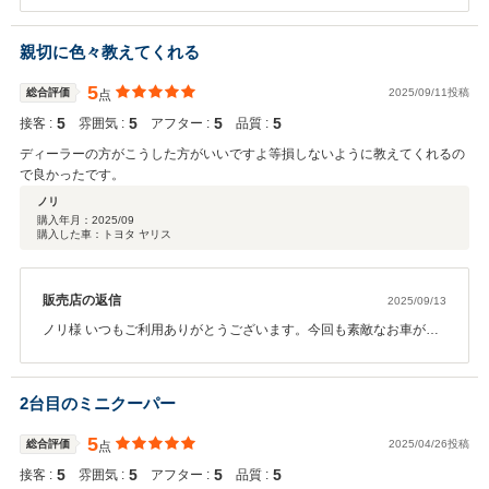
嬉しい限りです。納車後のメンテナンス等もしっかりとご対応させ
て」頂きますので末永いお付き合いのほどよろしくお願い致しま
親切に色々教えてくれる
す。
5
総合評価
2025/09/11投稿
点
5
5
5
5
接客 :
雰囲気 :
アフター :
品質 :
ディーラーの方がこうした方がいいですよ等損しないように教えてくれるの
で良かったです。
ノリ
購入年月：
2025/09
購入した車：トヨタ ヤリス
販売店の返信
2025/09/13
ノリ様 いつもご利用ありがとうございます。今回も素敵なお車がご
納車出来てうれしく思います。また長く安心してお乗りいただける
ようしっかりサポートされて頂きますので末永くよろしくお願い致
します。ありがとうございました！！
2台目のミニクーパー
5
総合評価
2025/04/26投稿
点
5
5
5
5
接客 :
雰囲気 :
アフター :
品質 :