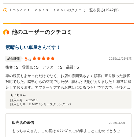
Ｉｍｐｏｒｔ ｃａｒｓ ｔｏｂｕのクチコミ一覧を見る(1942件)
他のユーザーのクチコミ
素晴らしい車屋さんです！
5
総合評価
2025/11/02投稿
点
5
5
5
5
接客 :
雰囲気 :
アフター :
品質 :
車の程度もよかっただけでなく、お店の雰囲気もよく顧客に寄り添った接客
対応でした。隣県からの訪問でしたが、訪れた甲斐がありました！ 非常に満
足しております。アフターケアでもお世話になるつもりですので、今後とも
宜しくお願い致します。
もっちゃん
購入年月：
2025/10
購入した車：ＢＭＷ 4シリーズグランクーペ
販売店の返信
2025/11/05
もっちゃんさん、この度は４ｼﾘｰｽﾞのご納車まことにおめでとうござ
います。お気に入りの１台にお乗り頂ける事になりこちらとしても