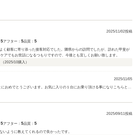
2025/11/02投稿
5
5
5
：
アフター：
品質：
よく顧客に寄り添った接客対応でした。隣県からの訪問でしたが、訪れた甲斐が
ーケアでもお世話になるつもりですので、今後とも宜しくお願い致します。
 （
2025/10
購入）
2025/11/05
ことにおめでとうございます。お気に入りの１台にお乗り頂ける事になりこちらとし
しっかりとご対応させて」頂きますので末永いお付き合いのほどよろしくお願い
2025/09/11投稿
5
5
5
：
アフター：
品質：
ないように教えてくれるので良かったです。