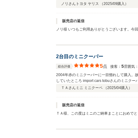
ノリさん
トヨタ ヤリス （
2025/09
購入）
販売店の返信
ノリ様 いつもご利用ありがとうございます。今
けるようしっかりサポートされて頂きますので末
2台目のミニクーパー
5
点
5
接客：
雰囲気
総合評価
2004年赤のミニクーパーに一目惚れして購入。
していたところ import cars tobuさ
ると感じました。 ミニクーパーもとても気に入
ＴＡさん
ミニ ミニクーペ （
2025/04
購入）
ができ感謝しています。 今後とも宜しくお願い
販売店の返信
ＴＡ様、この度はミニのご納車まことにおめでと
車が有りこちらとしても良かったと思います。こ
ポートさせて頂きますので末永いお付き合い宜し