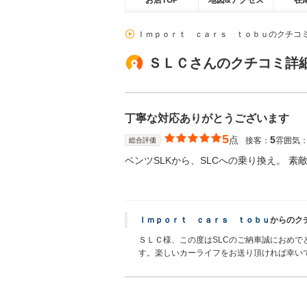
お店TOP
地図&アクセス
在
Ｉｍｐｏｒｔ ｃａｒｓ ｔｏｂｕのクチコ
ＳＬＣさんのクチコミ詳
丁寧な対応ありがとうございます
5
点
5
接客：
雰囲気
総合評価
ベンツSLKから、SLCへの乗り換え。 
Ｉｍｐｏｒｔ ｃａｒｓ ｔｏｂｕ
からのク
ＳＬＣ様、この度はSLCのご納車誠におめ
す。楽しいカーライフをお送り頂ければ幸い