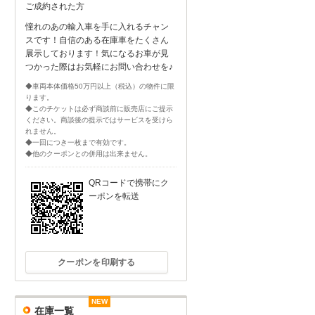
ご成約された方
憧れのあの輸入車を手に入れるチャン
スです！自信のある在庫車をたくさん
展示しております！気になるお車が見
つかった際はお気軽にお問い合わせを♪
◆車両本体価格50万円以上（税込）の物件に限
ります。
◆このチケットは必ず商談前に販売店にご提示
ください。商談後の提示ではサービスを受けら
れません。
◆一回につき一枚まで有効です。
◆他のクーポンとの併用は出来ません。
QRコードで携帯にク
ーポンを転送
クーポンを印刷する
NEW
NEW
NEW
NEW
NEW
NEW
在庫一覧