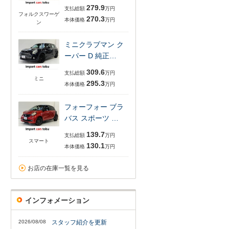
279.9
支払総額
万円
フォルクスワーゲ
270.3
本体価格
万円
ン
ミニクラブマン ク
ーパー D 純正…
309.6
支払総額
万円
ミニ
295.3
本体価格
万円
フォーフォー ブラ
バス スポーツ …
139.7
支払総額
万円
スマート
130.1
本体価格
万円
お店の在庫一覧を見る
インフォメーション
2026/08/08
スタッフ紹介を更新