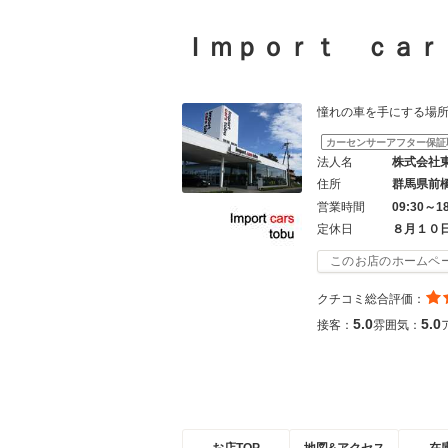
Ｉｍｐｏｒｔ ｃａ
憧れの車を手にする場所は「
カーセンサーアフター保証
法人名
株式会社
住所
群馬県前
営業時間
09:30～1
定休日
８月１０
このお店のホームペ
クチコミ総合評価：
5.0
5.0
接客：
雰囲気：