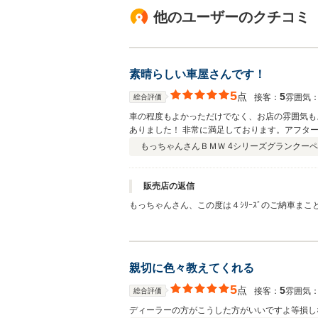
他のユーザーのクチコミ
素晴らしい車屋さんです！
5
点
5
接客：
雰囲気
総合評価
車の程度もよかっただけでなく、お店の雰囲気も
ありました！ 非常に満足しております。アフタ
もっちゃんさん
ＢＭＷ 4シリーズグランクーペ
販売店の返信
もっちゃんさん、この度は４ｼﾘｰｽﾞのご納車ま
ても嬉しい限りです。納車後のメンテナンス等も
致します。
親切に色々教えてくれる
5
点
5
接客：
雰囲気
総合評価
ディーラーの方がこうした方がいいですよ等損し