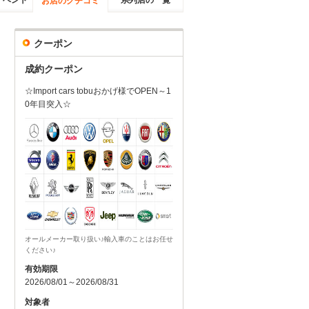
イベント
系列店の一覧
お店のクチコミ
クーポン
成約クーポン
☆Import cars tobuおかげ様でOPEN～1
0年目突入☆
オールメーカー取り扱い♪輸入車のことはお任せ
ください♪
有効期限
2026/08/01～2026/08/31
対象者