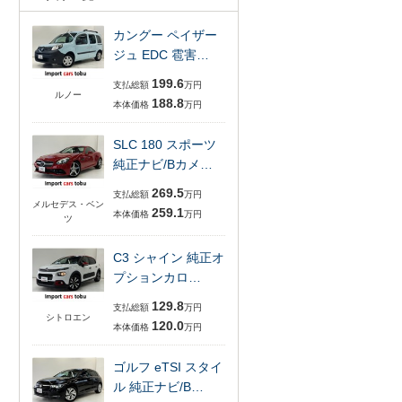
カングー ペイザー
ジュ EDC 雹害…
199.6
支払総額
万円
ルノー
188.8
本体価格
万円
SLC 180 スポーツ
純正ナビ/Bカメ…
269.5
支払総額
万円
メルセデス・ベン
259.1
本体価格
万円
ツ
C3 シャイン 純正オ
プションカロ…
129.8
支払総額
万円
シトロエン
120.0
本体価格
万円
ゴルフ eTSI スタイ
ル 純正ナビ/B…