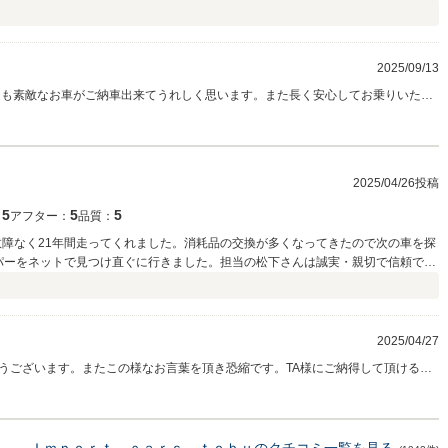
2025/09/13
回も素敵なお車がご納車出来てうれしく思います。また長く安心してお乗りいただ
永くよろしくお願い致します。ありがとうございました！！
2025/04/26投稿
5
5
5
：
アフター：
品質：
故障なく21年間走ってくれました。消耗品の交換が多くなってきたので次の車を探
んのミニクーパーをネットで見つけ直ぐに行きました。担当の松下さんは誠実・親切で信頼でき
り直ぐに購入を決めました。松下さんの人柄で契約から納車までスムーズに取引き
します。
2025/04/27
うございます。またこの様なお言葉を頂き恐縮です。TA様にご納得して頂けるお
れから新たなミニと始まるカーライフを楽しんで頂ければ幸いです。引き続きサ
くお願いいたします。