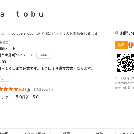
ｒｓ ｔｏｂｕ
お問い
Import cars tobu」お客様にピッタリのお車お探し致します
0
取扱店
無料
東部オート
橋市今井町９３７－１
MAP
8:00
日～１６日まで休業です。１７日より通常営業となります。
ージ
※一部ダイヤ
※車の購入に
せはご遠慮く
5.0
点
(投稿数1942件)
5.0
5.0
アフター：
品質：