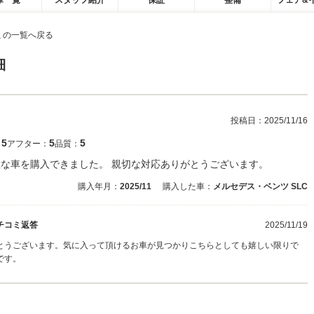
庫一覧
スタッフ紹介
保証
整備
フェア&
ミの一覧へ戻る
細
投稿日：
2025/11/16
5
5
5
：
アフター：
品質：
素敵な車を購入できました。 親切な対応ありがとうございます。
購入年月：
2025/11
購入した車：
メルセデス・ベンツ SLC
チコミ返答
2025/11/19
でとうございます。気に入って頂けるお車が見つかりこちらとしても嬉しい限りで
です。