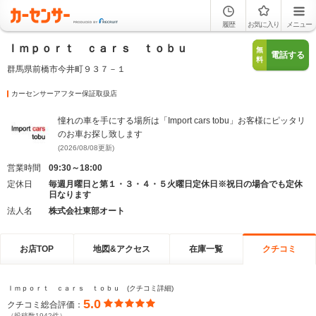
履歴
お気に入り
メニュー
Ｉｍｐｏｒｔ ｃａｒｓ ｔｏｂｕ
無
電話する
料
群馬県前橋市今井町９３７－１
カーセンサーアフター保証取扱店
憧れの車を手にする場所は「Import cars tobu」お客様にピッタリ
のお車お探し致します
(2026/08/08更新)
営業時間
09:30～18:00
定休日
毎週月曜日と第１・３・４・５火曜日定休日※祝日の場合でも定休
日なります
法人名
株式会社東部オート
お店TOP
地図&アクセス
在庫一覧
クチコミ
Ｉｍｐｏｒｔ ｃａｒｓ ｔｏｂｕ (クチコミ詳細)
5.0
クチコミ総合評価：
（投稿数1942件）