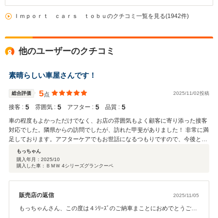
Ｉｍｐｏｒｔ ｃａｒｓ ｔｏｂｕのクチコミ一覧を見る(1942件)
他のユーザーのクチコミ
素晴らしい車屋さんです！
5
総合評価
2025/11/02投稿
点
5
5
5
5
接客 :
雰囲気 :
アフター :
品質 :
車の程度もよかっただけでなく、お店の雰囲気もよく顧客に寄り添った接客
対応でした。隣県からの訪問でしたが、訪れた甲斐がありました！ 非常に満
足しております。アフターケアでもお世話になるつもりですので、今後とも
宜しくお願い致します。
もっちゃん
購入年月：
2025/10
購入した車：ＢＭＷ 4シリーズグランクーペ
販売店の返信
2025/11/05
もっちゃんさん、この度は４ｼﾘｰｽﾞのご納車まことにおめでとうござ
います。お気に入りの１台にお乗り頂ける事になりこちらとしても