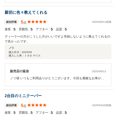
嬉しい限りです。納車後のメンテナンス等もしっかりとご対応させ
て」頂きますので末永いお付き合いのほどよろしくお願い致しま
親切に色々教えてくれる
す。
5
総合評価
2025/09/11投稿
点
5
5
5
5
接客 :
雰囲気 :
アフター :
品質 :
ディーラーの方がこうした方がいいですよ等損しないように教えてくれるの
で良かったです。
ノリ
購入年月：
2025/09
購入した車：トヨタ ヤリス
販売店の返信
2025/09/13
ノリ様 いつもご利用ありがとうございます。今回も素敵なお車がご
納車出来てうれしく思います。また長く安心してお乗りいただける
ようしっかりサポートされて頂きますので末永くよろしくお願い致
します。ありがとうございました！！
2台目のミニクーパー
5
総合評価
2025/04/26投稿
点
5
5
5
5
接客 :
雰囲気 :
アフター :
品質 :