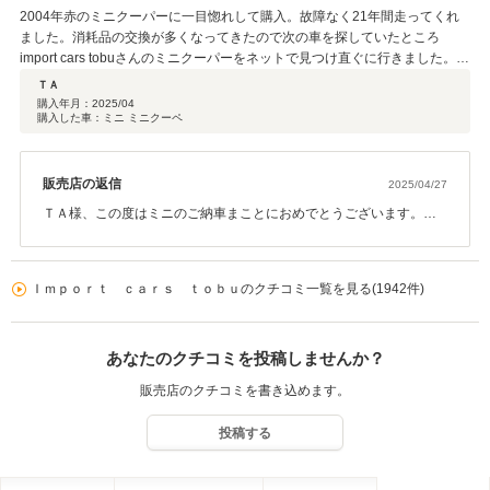
2004年赤のミニクーパーに一目惚れして購入。故障なく21年間走ってくれ
ました。消耗品の交換が多くなってきたので次の車を探していたところ
import cars tobuさんのミニクーパーをネットで見つけ直ぐに行きました。担
当の松下さんは誠実・親切で信頼できると感じました。 ミニクーパーもとて
ＴＡ
も気に入り直ぐに購入を決めました。松下さんの人柄で契約から納車までス
購入年月：
2025/04
購入した車：ミニ ミニクーペ
ムーズに取引きができ感謝しています。 今後とも宜しくお願いします。
販売店の返信
2025/04/27
ＴＡ様、この度はミニのご納車まことにおめでとうございます。ま
たこの様なお言葉を頂き恐縮です。TA様にご納得して頂けるお車が
有りこちらとしても良かったと思います。これから新たなミニと始
まるカーライフを楽しんで頂ければ幸いです。引き続きサポートさ
Ｉｍｐｏｒｔ ｃａｒｓ ｔｏｂｕのクチコミ一覧を見る(1942件)
せて頂きますので末永いお付き合い宜しくお願いいたします。
あなたのクチコミを投稿しませんか？
販売店のクチコミを書き込めます。
投稿する