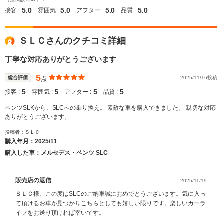
5.0
5.0
5.0
5.0
接客 :
雰囲気 :
アフター :
品質 :
ＳＬＣさんのクチコミ詳細
丁寧な対応ありがとうございます
5
総合評価
2025/11/16投稿
点
5
5
5
5
接客 :
雰囲気 :
アフター :
品質 :
ベンツSLKから、SLCへの乗り換え。 素敵な車を購入できました。 親切な対応
ありがとうございます。
投稿者：ＳＬＣ
購入年月：
2025/11
購入した車：メルセデス・ベンツ SLC
販売店の返信
2025/11/19
ＳＬＣ様、この度はSLCのご納車誠におめでとうございます。気に入っ
て頂けるお車が見つかりこちらとしても嬉しい限りです。楽しいカーラ
イフをお送り頂ければ幸いです。