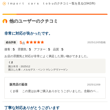
Ｉｍｐｏｒｔ ｃａｒｓ ｔｏｂｕのクチコミ一覧を見る(1942件)
他のユーザーのクチコミ
非常に対応が良かったです。
5
総合評価
2025/12/05投稿
点
5
5
5
5
接客 :
雰囲気 :
アフター :
品質 :
お店の雰囲気と対応が非常によく満足した買い物ができました。
くま
購入年月：
2025/12
購入した車：メルセデス・ベンツ ゲレンデヴァーゲン
販売店の返信
2025/12/09
くま様 この度はお車ご購入ありがとうございました。念願のベン
ツでこちらもうれしい気持ちでいっぱいです。これからのカーライ
フもしっかりサポートされていただきますので末永く宜しくお願い
致します。ありがとうございました。
丁寧な対応ありがとうございます