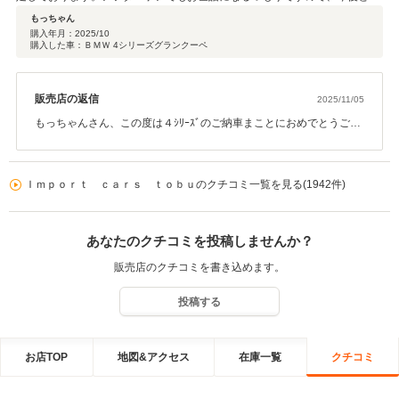
宜しくお願い致します。
もっちゃん
購入年月：
2025/10
購入した車：ＢＭＷ 4シリーズグランクーペ
販売店の返信
2025/11/05
もっちゃんさん、この度は４ｼﾘｰｽﾞのご納車まことにおめでとうござ
います。お気に入りの１台にお乗り頂ける事になりこちらとしても
嬉しい限りです。納車後のメンテナンス等もしっかりとご対応させ
て」頂きますので末永いお付き合いのほどよろしくお願い致しま
Ｉｍｐｏｒｔ ｃａｒｓ ｔｏｂｕのクチコミ一覧を見る(1942件)
す。
あなたのクチコミを投稿しませんか？
販売店のクチコミを書き込めます。
投稿する
お店TOP
地図&アクセス
在庫一覧
クチコミ