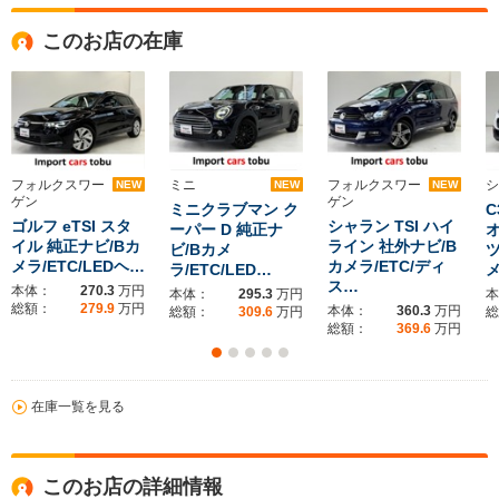
このお店の在庫
フォルクスワー
ミニ
フォルクスワー
シ
NEW
NEW
NEW
ゲン
ゲン
ミニクラブマン ク
C
ゴルフ eTSI スタ
シャラン TSI ハイ
ーパー D 純正ナ
イル 純正ナビ/Bカ
ライン 社外ナビ/B
ビ/Bカメ
メラ/ETC/LEDヘ…
カメラ/ETC/ディ
ラ/ETC/LED…
メ
ス…
本体：
270.3
万円
本体：
295.3
万円
本
総額：
279.9
万円
本体：
360.3
万円
総額：
309.6
万円
総
総額：
369.6
万円
在庫一覧を見る
このお店の詳細情報