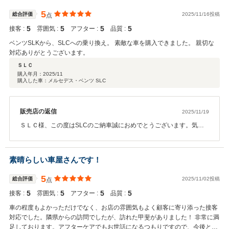
5
総合評価
2025/11/16投稿
点
5
5
5
5
接客 :
雰囲気 :
アフター :
品質 :
ベンツSLKから、SLCへの乗り換え。 素敵な車を購入できました。 親切な
対応ありがとうございます。
ＳＬＣ
購入年月：
2025/11
購入した車：メルセデス・ベンツ SLC
販売店の返信
2025/11/19
ＳＬＣ様、この度はSLCのご納車誠におめでとうございます。気に
入って頂けるお車が見つかりこちらとしても嬉しい限りです。楽し
いカーライフをお送り頂ければ幸いです。
素晴らしい車屋さんです！
5
総合評価
2025/11/02投稿
点
5
5
5
5
接客 :
雰囲気 :
アフター :
品質 :
車の程度もよかっただけでなく、お店の雰囲気もよく顧客に寄り添った接客
対応でした。隣県からの訪問でしたが、訪れた甲斐がありました！ 非常に満
足しております。アフターケアでもお世話になるつもりですので、今後とも