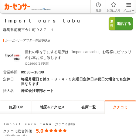
履歴
お気に入り
メニュー
Ｉｍｐｏｒｔ ｃａｒｓ ｔｏｂｕ
無
電話する
料
群馬県前橋市今井町９３７－１
カーセンサーアフター保証取扱店
憧れの車を手にする場所は「Import cars tobu」お客様にピッタリ
のお車お探し致します
(2026/07/24更新)
営業時間
09:30～18:00
定休日
毎週月曜日と第１・３・４・５火曜日定休日※祝日の場合でも定休
日なります
法人名
株式会社東部オート
お店TOP
地図&アクセス
在庫一覧
クチコミ
Ｉｍｐｏｒｔ ｃａｒｓ ｔｏｂｕ (クチコミ詳細)
5.0
クチコミ総合評価：
（投稿数1942件）