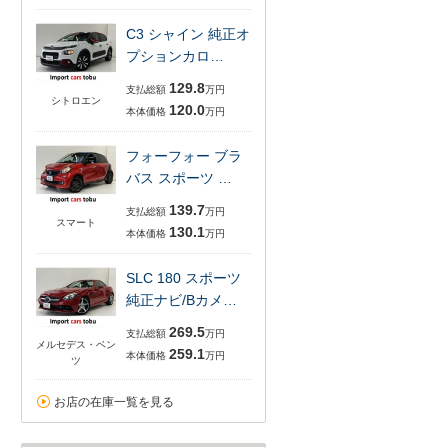
C3 シャイン 純正オ
プションカロ…
129.8
支払総額
万円
シトロエン
120.0
本体価格
万円
フォーフォー ブラ
バス スポーツ …
139.7
支払総額
万円
スマート
130.1
本体価格
万円
SLC 180 スポーツ
純正ナビ/Bカメ…
269.5
支払総額
万円
メルセデス・ベン
259.1
本体価格
万円
ツ
お店の在庫一覧を見る