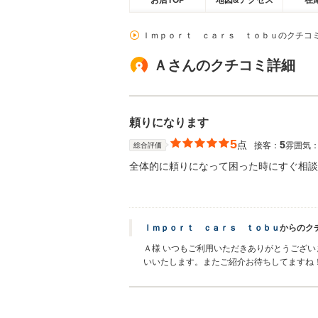
お店TOP
地図&アクセス
在
Ｉｍｐｏｒｔ ｃａｒｓ ｔｏｂｕのクチコ
Ａさんのクチコミ詳細
頼りになります
5
点
5
接客：
雰囲気
総合評価
全体的に頼りになって困った時にすぐ相談
Ｉｍｐｏｒｔ ｃａｒｓ ｔｏｂｕ
からのク
Ａ様 いつもご利用いただきありがとうござ
いいたします。またご紹介お待ちしてますね