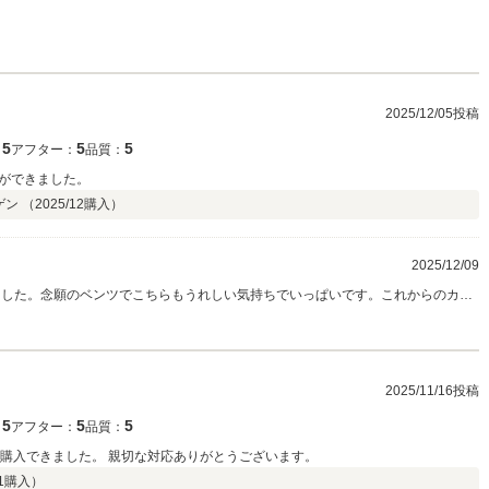
2025/12/05投稿
5
5
5
：
アフター：
品質：
ができました。
ン （
2025/12
購入）
2025/12/09
した。念願のベンツでこちらもうれしい気持ちでいっぱいです。これからのカー
で末永く宜しくお願い致します。ありがとうございました。
2025/11/16投稿
5
5
5
：
アフター：
品質：
車を購入できました。 親切な対応ありがとうございます。
1
購入）