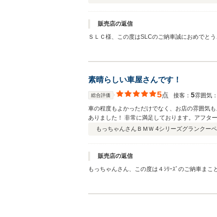
販売店の返信
ＳＬＣ様、この度はSLCのご納車誠におめでと
楽しいカーライフをお送り頂ければ幸いです。
素晴らしい車屋さんです！
5
点
5
接客：
雰囲気
総合評価
車の程度もよかっただけでなく、お店の雰囲気も
ありました！ 非常に満足しております。アフタ
もっちゃんさん
ＢＭＷ 4シリーズグランクーペ
販売店の返信
もっちゃんさん、この度は４ｼﾘｰｽﾞのご納車ま
ても嬉しい限りです。納車後のメンテナンス等も
致します。