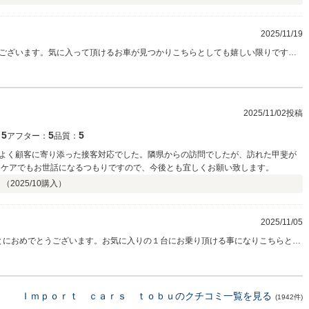
2025/11/19
うございます。気に入って頂けるお車が見つかりこちらとしても嬉しい限りです。
2025/11/02投稿
5
5
5
：
アフター：
品質：
よく顧客に寄り添った接客対応でした。隣県からの訪問でしたが、訪れた甲斐が
ーケアでもお世話になるつもりですので、今後とも宜しくお願い致します。
 （
2025/10
購入）
2025/11/05
ことにおめでとうございます。お気に入りの１台にお乗り頂ける事になりこちらとし
しっかりとご対応させて」頂きますので末永いお付き合いのほどよろしくお願い
Ｉｍｐｏｒｔ ｃａｒｓ ｔｏｂｕのクチコミ一覧を見る
(1942件)