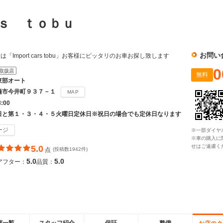
ｒｓ ｔｏｂｕ
お問い
Import cars tobu」お客様にピッタリのお車お探し致します
0
取扱店
無料
東部オート
橋市今井町９３７－１
MAP
8:00
日と第１・３・４・５火曜日定休日※祝日の場合でも定休日なります
ージ
※一部ダイヤ
※車の購入に
せはご遠慮く
5.0
点
(投稿数1942件)
5.0
5.0
アフター：
品質：