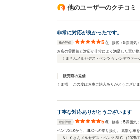
他のユーザーのクチコミ
非常に対応が良かったです。
5
点
5
接客：
雰囲気
総合評価
お店の雰囲気と対応が非常によく満足した買い物
くまさん
メルセデス・ベンツ ゲレンデヴァーゲ
販売店の返信
くま様 この度はお車ご購入ありがとうございま
ライフもしっかりサポートされていただきますの
丁寧な対応ありがとうございます
5
点
5
接客：
雰囲気
総合評価
ベンツSLKから、SLCへの乗り換え。 素敵な
ＳＬＣさん
メルセデス・ベンツ SLC （
2025/1