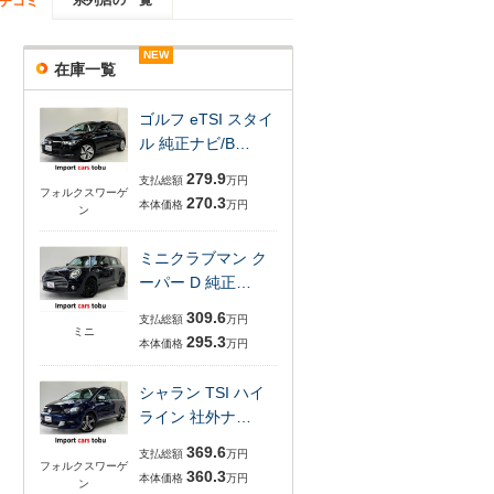
系列店の一覧
チコミ
NEW
NEW
NEW
NEW
NEW
NEW
在庫一覧
ゴルフ eTSI スタイ
ル 純正ナビ/B…
279.9
支払総額
万円
フォルクスワーゲ
270.3
本体価格
万円
ン
ミニクラブマン ク
ーパー D 純正…
309.6
支払総額
万円
ミニ
295.3
本体価格
万円
シャラン TSI ハイ
ライン 社外ナ…
369.6
支払総額
万円
フォルクスワーゲ
360.3
本体価格
万円
ン