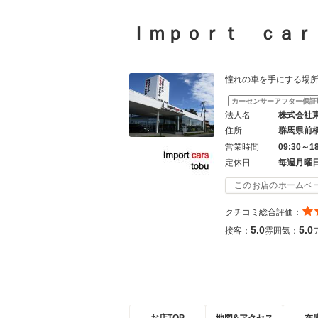
Ｉｍｐｏｒｔ ｃａ
憧れの車を手にする場所は「
カーセンサーアフター保証
法人名
株式会社
住所
群馬県前
営業時間
09:30～1
定休日
毎週月曜
このお店のホームペ
クチコミ総合評価：
5.0
5.0
接客：
雰囲気：