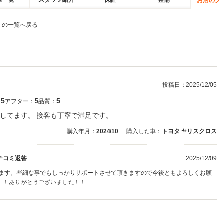
庫一覧
スタッフ紹介
保証
整備
お店のク
ミの一覧へ戻る
投稿日：
2025/12/05
5
5
5
：
アフター：
品質：
してます。 接客も丁寧で満足です。
購入年月：
2024/10
購入した車：
トヨタ ヤリスクロス
チコミ返答
2025/12/09
います。些細な事でもしっかりサポートさせて頂きますので今後ともよろしくお願
！！ありがとうございました！！