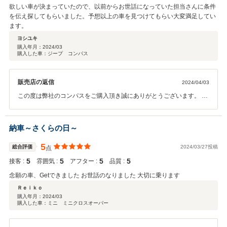
欲しい車が決まっていたので、以前からお世話になっていた担当さんに条件
を伝え探してもらいました。予想以上の車を見つけてもらい大変満足してい
ます。
ヨシユキ
購入年月：
2024/03
購入した車：ジープ コンパス
販売店の返信
2024/04/03
この度は弊社のコンパスをご購入頂き誠にありがとうございます。 ま
た、このような口コミを頂くことができうれしく思います。 ご希望予
算より高くなってしましたが喜んで頂くことができ ほっとしておりま
す。 これからもしっかりとサポートさせていただきますので 末永くお
納車～さくらの日～
付き合いいただけると幸いです。 今後もよろしくお願いいたします。
5
総合評価
2024/03/27投稿
点
5
5
5
5
接客 :
雰囲気 :
アフター :
品質 :
念願の車、Getできました お世話のなりました 大切に乗ります
Ｒｅｉｋｏ
購入年月：
2024/03
購入した車：ミニ ミニクロスオーバー