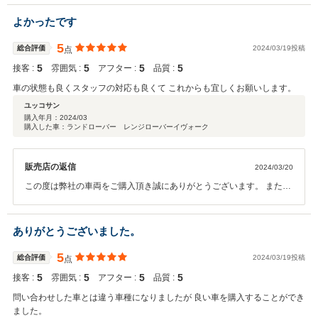
せて頂きますので 何かお困りのことが起きた際はお気軽にご連絡くだ
さいませ。
よかったです
5
総合評価
2024/03/19投稿
点
5
5
5
5
接客 :
雰囲気 :
アフター :
品質 :
車の状態も良くスタッフの対応も良くて これからも宜しくお願いします。
ユッコサン
購入年月：
2024/03
購入した車：ランドローバー レンジローバーイヴォーク
販売店の返信
2024/03/20
この度は弊社の車両をご購入頂き誠にありがとうございます。 またこ
のような評価を頂き嬉しく思います。 これからもしっかりサポートさ
せて頂きますので 何かお困りのことが起きた際はお気軽にご連絡くだ
さいませ。
ありがとうございました。
5
総合評価
2024/03/19投稿
点
5
5
5
5
接客 :
雰囲気 :
アフター :
品質 :
問い合わせした車とは違う車種になりましたが 良い車を購入することができ
ました。