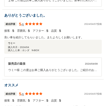
よ様 この度はお車ご購入ありがとうございました。新車のためだいぶ
お時間をいただきましたが最高な１台がご納車出来たかと思います。
ピカピカの状態を長く保てるようにコーティングもバッチリしてあり
ますので大切にお乗りいただけたら何よりです。今後もしっかりフォ
ありがとうございました。
ローさせていただきますので末永いお付き合いよろしくお願い致しま
す。ありがとうございました！！
5
総合評価
2024/04/07投稿
点
5
5
5
5
接客 :
雰囲気 :
アフター :
品質 :
良い車を紹介してもらいました。またよろしくお願いします。
ウミー
購入年月：
2024/04
購入した車：ホンダ N-BOX
販売店の返信
2024/04/09
ウミー様 この度はお車ご購入ありがとうございました。ご紹介のお話
ということで命一杯の条件でやらせていただきました。大切にお乗り
いただけたら何よりです。自動車保険もお任せいただき今後トラブル
の際はまずご連絡いただけたらと思います。しっかりフォローさせて
オススメ
いただきますので末永くよろしくお願い致します。ありがとうござい
ました！！
5
総合評価
2024/04/07投稿
点
5
5
5
5
接客 :
雰囲気 :
アフター :
品質 :