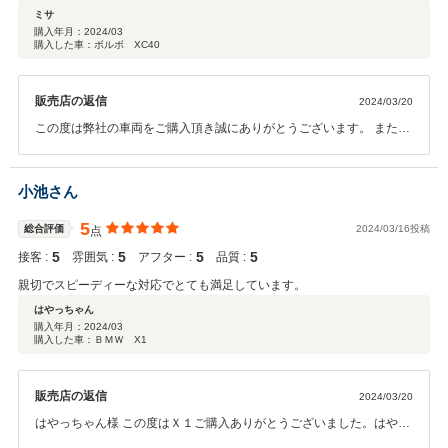
ミサ
購入年月：
2024/03
購入した車：ボルボ XC40
販売店の返信
2024/03/20
この度は弊社の車両をご購入頂き誠にありがとうございます。 またこ
のような評価を頂き嬉しく思います。 お問い合わせ頂いた車両とは違
う車種になりましたが 気に入って頂くことができ良かったです。 これ
からもしっかりサポートさせて頂きますので 何かお困りのことが起き
小池さん
た際はお気軽にご連絡くださいませ。
5
総合評価
2024/03/16投稿
点
5
5
5
5
接客 :
雰囲気 :
アフター :
品質 :
親切でスピーディーな対応でとても満足しています。
はやっちゃん
購入年月：
2024/03
購入した車：ＢＭＷ X1
販売店の返信
2024/03/20
はやっちゃん様 この度はＸ１ご購入ありがとうございました。はやっ
ちゃん様のお人柄で楽しくご納車させていただくことが出来ました。