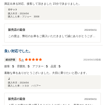
満足出来る対応、接客して頂きました 15分で決まりました。
ロケット
購入年月：
2024/04
購入した車：プジョー 3008
販売店の返信
2024/04/11
この度は、弊社のお車をご購入いただきまして誠にありがとうござい
ます。求めていたお車が無事納車出来てよかったです！！今後も何か
ありましたらでしっかりサポートしていきますので、宜しくお願い致
します。
良い対応でした。
5
総合評価
2024/04/10投稿
点
5
5
5
5
接客 :
雰囲気 :
アフター :
品質 :
素敵な車をありがとうございました。大切に乗りたいと思います。
よ
購入年月：
2024/04
購入した車：トヨタ ハリアー
販売店の返信
2024/04/11