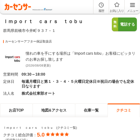
履歴
お気に入り
メニュー
Ｉｍｐｏｒｔ ｃａｒｓ ｔｏｂｕ
無
電話する
料
群馬県前橋市今井町９３７－１
カーセンサーアフター保証取扱店
憧れの車を手にする場所は「Import cars tobu」お客様にピッタリ
のお車お探し致します
(2026/08/08更新)
営業時間
09:30～18:00
定休日
毎週月曜日と第１・３・４・５火曜日定休日※祝日の場合でも定休
日なります
法人名
株式会社東部オート
お店TOP
地図&アクセス
在庫一覧
クチコミ
Ｉｍｐｏｒｔ ｃａｒｓ ｔｏｂｕ (クチコミ一覧)
5.0
クチコミ総合評価：
（投稿数1942件）