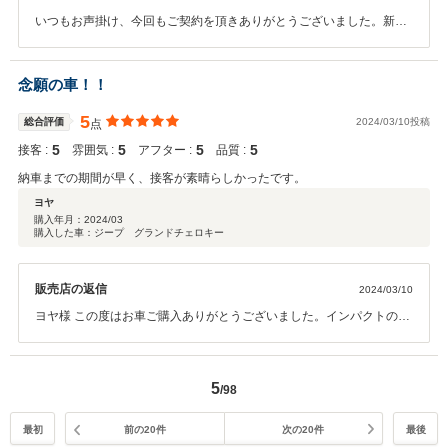
いつもお声掛け、今回もご契約を頂きありがとうございました。新車
のご購入で、お時間を頂いてしまいましたが、無事にご納車のご案内
ができて良かったと思います。今後もよろしくお願い致します。
念願の車！！
5
総合評価
2024/03/10投稿
点
5
5
5
5
接客 :
雰囲気 :
アフター :
品質 :
納車までの期間が早く、接客が素晴らしかったです。
ヨヤ
購入年月：
2024/03
購入した車：ジープ グランドチェロキー
販売店の返信
2024/03/10
ヨヤ様 この度はお車ご購入ありがとうございました。インパクトのあ
るお車ですのでぜひ自慢してあげて下さい。国産車と使い勝手の違う
点もございますのでご不明点はお気楽にお尋ねいただければと思いま
す。ありがとうございました！！
5
/98
最初
前の20件
次の20件
最後