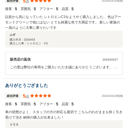
5
総合評価
2024/03/20投稿
点
5
5
5
5
接客 :
雰囲気 :
アフター :
品質 :
以前から気になっていた シトロエンC3をようやく購入しました。 色はアー
モンドグリーンで他にはない とても綺麗な色で大満足です。 新しい家族の
一員のように大事に乗りたいです
ムギ
購入年月：
2024/03
購入した車：シトロエン C3
販売店の返信
2024/03/27
この度は弊社の車両をご購入いただき誠にありがとうございます。 ま
た、この様な評価を頂くことができうれしく思います。 これからもし
っかりとサポートさせていただきますので 今後ともよろしくお願いし
ます。
ありがとうござました
5
総合評価
2024/03/19投稿
点
5
5
5
5
接客 :
雰囲気 :
アフター :
品質 :
車の状態がよく、スタッフの方の対応も親切で こちらのわがままも快く引き
受けて頂き 納得の購入が出来ました！
トリコ