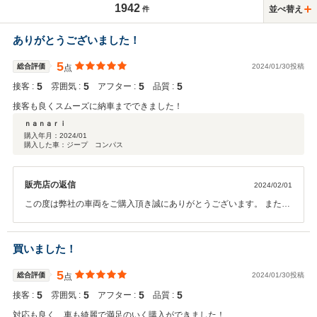
1942
並べ替え
件
ありがとうございました！
5
総合評価
2024/01/30投稿
点
5
5
5
5
接客 :
雰囲気 :
アフター :
品質 :
接客も良くスムーズに納車までできました！
ｎａｎａｒｉ
購入年月：
2024/01
購入した車：ジープ コンパス
販売店の返信
2024/02/01
この度は弊社の車両をご購入頂き誠にありがとうございます。 また、
このような評価を頂くことができ嬉しく思います。 これからがお付き
合いの始まりですのでメンテナスなど 頼って頂ければと思います。 今
後も宜しくお願い致します。
買いました！
5
総合評価
2024/01/30投稿
点
5
5
5
5
接客 :
雰囲気 :
アフター :
品質 :
対応も良く、車も綺麗で満足のいく購入ができました！