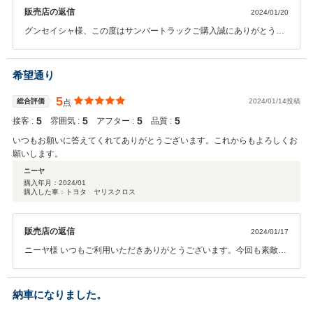
販売店の返信
2024/01/20
グンセイシャ様、この度はサンバートラックご購入誠にありがとうご
ざいました。会社でのご使用と言う事で特殊な車両でしたが時間かか
らず探せて良かったと思います。逆にご納車まで時間を要してしまい
申し訳ございませんでした。これからこの車両で沢山のお荷物を運ん
希望通り
で頂いければ幸いです。今後も何卒宜しくお願い致します。
5
総合評価
2024/01/14投稿
点
5
5
5
5
接客 :
雰囲気 :
アフター :
品質 :
いつもお願いに答えてくれてありがとうございます。これからもよろしくお
願いします。
ニーヤ
購入年月：
2024/01
購入した車：トヨタ ヤリスクロス
販売店の返信
2024/01/17
ニーヤ様 いつもご利用いただきありがとうございます。今回も素敵な
１台がご納車出来たかと思います。維持費もだいぶ節約できる車両で
すので長く乗ってあげて下さい。またご紹介もお待ちしております。
ありがとうございました！！
納車になりました。