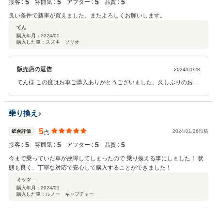
5
5
5
5
接客 :
雰囲気 :
アフター :
品質 :
良い条件で新車が買えました。またよろしくお願いします。
てん
購入年月：
2024/01
購入した車：スズキ ソリオ
販売店の返信
2024/01/28
てん様 この度はお車ご購入ありがとうございました。久しぶりのお乗
り換えということで機能もだいぶ進化しております。ご不明点があれ
ばお気楽にお尋ねください。ぜひご紹介もお待ちしております。安全
運転でカーライフをお楽しみください。ありがとうございました！！
乗り換え♪
5
総合評価
2024/01/26投稿
点
5
5
5
5
接客 :
雰囲気 :
アフター :
品質 :
今まで乗っていた車が故障してしまったので 乗り換える事にしました！ 状
態も良く、丁寧な対応で安心して購入することができました！
ミッツ―
購入年月：
2024/01
購入した車：ルノー キャプチャー