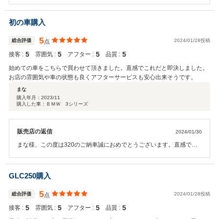
た県外よりご来店頂きありがとうございました。おくるまの品質、価
格、そしてご対応に関しましては細心の注意を払い自信をもってお客
様にお車のご提案をさせて頂いております。今後またご用命の際は是
初の車購入
非当店にお声がけ頂ければ幸いです。
5
総合評価
2024/01/28投稿
点
5
5
5
5
接客 :
雰囲気 :
アフター :
品質 :
始めての車をこちらで買わせて頂きました。直感でこれだと即決しました。
お店の雰囲気や車の状態も良くアフターサービスも安心出来そうです。
まな
購入年月：
2023/11
購入した車：ＢＭＷ 3シリーズ
販売店の返信
2024/01/30
まな様、この度は320のご納車誠におめでとうございます。直感でビ
ビビっとくるお車に出会えてこちらとしても嬉しい限りです。お車の
メンテナンスも含め全力でサポートさせて頂きますので末永いお付き
合い宜しくお願い致します。
GLC250購入
5
総合評価
2024/01/28投稿
点
5
5
5
5
接客 :
雰囲気 :
アフター :
品質 :