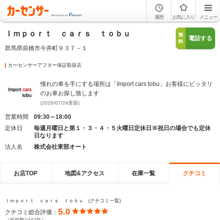
履歴
お気に入り
メニュー
Ｉｍｐｏｒｔ ｃａｒｓ ｔｏｂｕ
無
電話する
料
群馬県前橋市今井町９３７－１
カーセンサーアフター保証取扱店
憧れの車を手にする場所は「Import cars tobu」お客様にピッタリ
のお車お探し致します
(2026/07/24更新)
営業時間
09:30～18:00
定休日
毎週月曜日と第１・３・４・５火曜日定休日※祝日の場合でも定休
日なります
法人名
株式会社東部オート
お店TOP
地図&アクセス
在庫一覧
クチコミ
Ｉｍｐｏｒｔ ｃａｒｓ ｔｏｂｕ (クチコミ一覧)
5.0
クチコミ総合評価：
（投稿数1942件）