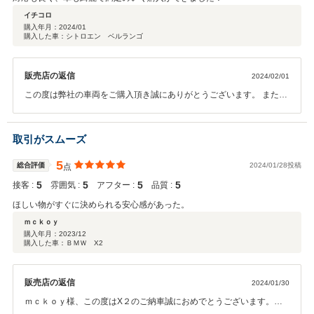
イチコロ
購入年月：
2024/01
購入した車：シトロエン ベルランゴ
販売店の返信
2024/02/01
この度は弊社の車両をご購入頂き誠にありがとうございます。 また、
このような評価を頂くことができ嬉しく思います。 永くお付き合いが
出来れば幸いでございますので 何かお困りのことが起きた際はお気軽
にお申しつけくださいませ。
取引がスムーズ
5
総合評価
2024/01/28投稿
点
5
5
5
5
接客 :
雰囲気 :
アフター :
品質 :
ほしい物がすぐに決められる安心感があった。
ｍｃｋｏｙ
購入年月：
2023/12
購入した車：ＢＭＷ X2
販売店の返信
2024/01/30
ｍｃｋｏｙ様、この度はX２のご納車誠におめでとうございます。ま