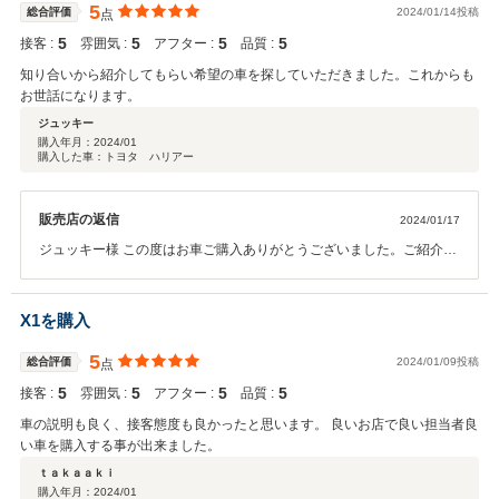
5
総合評価
2024/01/14投稿
点
5
5
5
5
接客 :
雰囲気 :
アフター :
品質 :
知り合いから紹介してもらい希望の車を探していただきました。これからも
お世話になります。
ジュッキー
購入年月：
2024/01
購入した車：トヨタ ハリアー
販売店の返信
2024/01/17
ジュッキー様 この度はお車ご購入ありがとうございました。ご紹介の
お話ということで精一杯の条件でやらせていただきました。大切にお
乗りいただけたら何よりです。また自動車保険もお任せいただき今後
トラブルの際はまずご連絡いただけたらと思います。しっかりフォロ
X1を購入
ーさせていただきますので安心してカーライフをお楽しみください。
ありがとうございました！！
5
総合評価
2024/01/09投稿
点
5
5
5
5
接客 :
雰囲気 :
アフター :
品質 :
車の説明も良く、接客態度も良かったと思います。 良いお店で良い担当者良
い車を購入する事が出来ました。
ｔａｋａａｋｉ
購入年月：
2024/01