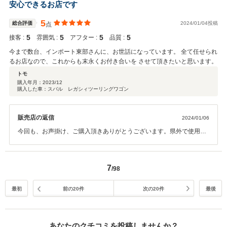
をさせて頂きますので、よろしくお願い致します。
安心できるお店です
5
総合評価
2024/01/04投稿
点
5
5
5
5
接客 :
雰囲気 :
アフター :
品質 :
今まで数台、インポート東部さんに、お世話になっています。 全て任せられ
るお店なので、これからも末永くお付き合いを させて頂きたいと思います。
トモ
購入年月：
2023/12
購入した車：スバル レガシィツーリングワゴン
販売店の返信
2024/01/06
今回も、お声掛け、ご購入頂きありがとうございます。県外で使用さ
れるとの事ですが、お気付きの点、不具合がございましたら、ご連絡
をお願い致します。今後もよろしくお願い致します。
7
/98
最初
前の20件
次の20件
最後
あなたのクチコミを投稿しませんか？