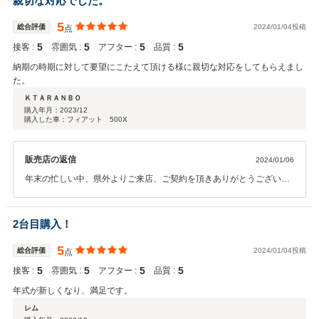
親切な対応でした。
5
総合評価
2024/01/04投稿
点
5
5
5
5
接客 :
雰囲気 :
アフター :
品質 :
納期の時期に対して要望にこたえて頂ける様に親切な対応をしてもらえまし
た。
ＫＴＡＲＡＮＢＯ
購入年月：
2023/12
購入した車：フィアット 500X
販売店の返信
2024/01/06
年末の忙しい中、県外よりご来店、ご契約を頂きありがとうございま
した。ご希望される日程にご納車が間に合い良かったと思います。お
気付きの点がございましたら、遠慮なくご連絡を頂ければと思いま
す。今後もよろしくお願い致します。
2台目購入！
5
総合評価
2024/01/04投稿
点
5
5
5
5
接客 :
雰囲気 :
アフター :
品質 :
年式が新しくなり、満足です。
レム