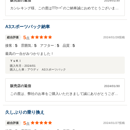
販売店の返信
2024/01/30
カンレキング様、この度はTTｸｰﾍﾟのご納車誠におめでとうございま
す。ご来店された時展示してあるお車を気にいって頂きご契約して頂
き誠にありがとうございました。引き続き カンレキング様のカーライ
フを全力でサポートさせて頂きますので末永いお付き合い宜しくお願
A3スポーツバック納車
い致します。
5
総合評価
2024/01/28投稿
点
5
5
5
5
接客 :
雰囲気 :
アフター :
品質 :
最高の一台がみつかりました！
ＹｕＫｉ
購入年月：
2024/01
購入した車：アウディ A3スポーツバック
販売店の返信
2024/01/30
この度は、弊社のお車をご購入いただきまして誠にありがとうござい
ます。記念すべき1台目をご納車できとても嬉しく思います。今後も
メンテナンスなどしっかりフォローさせて頂きますので、宜しくお願
い致します。ありがとうございました！！
久しぶりの乗り換え
5
総合評価
2024/01/27投稿
点