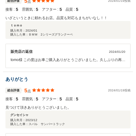
5
総合評価
2024/01/19投稿
点
5
5
5
5
接客 :
雰囲気 :
アフター :
品質 :
いざというときに頼れるお店。品質も対応もまちがいなし！！
ｔｏｍｏ
購入年月：
2024/01
購入した車：ＢＭＷ 2シリーズグランクーペ
販売店の返信
2024/01/20
tomo様 この度はお車ご購入ありがとうございました。久しぶりの再会
で最高な１台がご納車出来たかと思います。バッチリ仕上げさせてい
ただきましたので大切にお乗りいただけたら何よりです。ぜひ楽しい
カーライフをお楽しみください。ありがとうございました！！
ありがとう
5
総合評価
2024/01/19投稿
点
5
5
5
5
接客 :
雰囲気 :
アフター :
品質 :
見つけて頂きありがとうございました。
グンセイシャ
購入年月：
2023/12
購入した車：スバル サンバートラック