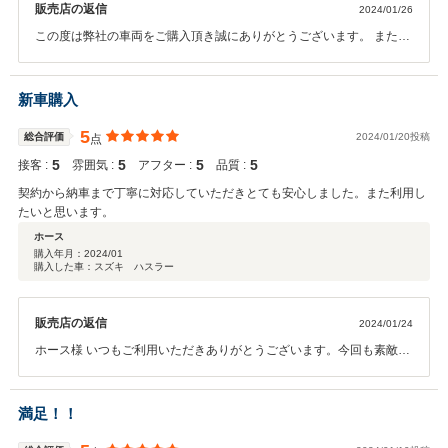
販売店の返信
2024/01/26
この度は弊社の車両をご購入頂き誠にありがとうございます。 また、
このような評価を頂くことができ嬉しく思います。 永くお付き合いが
出来ればと思いますので 何かお困りのことが発生した際はお気軽にお
申しつけて 頂ければと思います。 今後も宜しくお願いします。
新車購入
5
総合評価
2024/01/20投稿
点
5
5
5
5
接客 :
雰囲気 :
アフター :
品質 :
契約から納車まで丁寧に対応していただきとても安心しました。また利用し
たいと思います。
ホース
購入年月：
2024/01
購入した車：スズキ ハスラー
販売店の返信
2024/01/24
ホース様 いつもご利用いただきありがとうございます。今回も素敵な
新車が納められたかと思います。機能も充実していますのでご不明点
があればいつでもお気楽にご連絡いただけたらと思います。安心して
カーライフをお楽しみください。ありがとうございました！！
満足！！