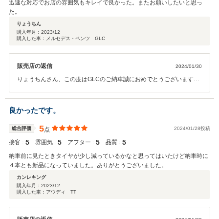
迅速な対応でお店の雰囲気もキレイで良かった。またお願いしたいと思っ
た。
りょうちん
購入年月：
2023/12
購入した車：メルセデス・ベンツ GLC
販売店の返信
2024/01/30
りょうちんさん、この度はGLCのご納車誠におめでとうございます。
これから始まるりょうちん様のカーライフを全力サポートさせて頂き
ますので末永いお付き合い宜しくお願い致します。
良かったです。
5
総合評価
2024/01/28投稿
点
5
5
5
5
接客 :
雰囲気 :
アフター :
品質 :
納車前に見たときタイヤが少し減っているかなと思ってはいたけど納車時に
４本とも新品になっていました。ありがとうございました。
カンレキング
購入年月：
2023/12
購入した車：アウディ TT