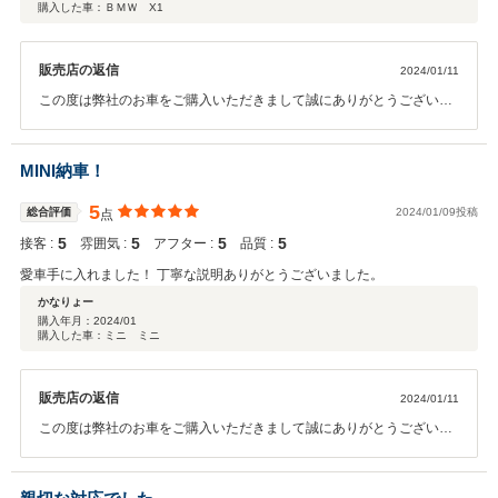
購入した車：ＢＭＷ X1
販売店の返信
2024/01/11
この度は弊社のお車をご購入いただきまして誠にありがとうございま
した。条件にあったお車をご案内でき、また、このような良い評価も
頂くことができうれしく思います。今後も何かありましたらしっかり
とフォローさせていただきます。宜しくお願い致します。ありがとう
MINI納車！
ございました！！
5
総合評価
2024/01/09投稿
点
5
5
5
5
接客 :
雰囲気 :
アフター :
品質 :
愛車手に入れました！ 丁寧な説明ありがとうございました。
かなりょー
購入年月：
2024/01
購入した車：ミニ ミニ
販売店の返信
2024/01/11
この度は弊社のお車をご購入いただきまして誠にありがとうございま
した。素敵なお車がご納車できうれしく思います。今後もメンテナン
スなどでしっかりフォローさせていただきますので、宜しくお願い致
します。ありがとうございました！！