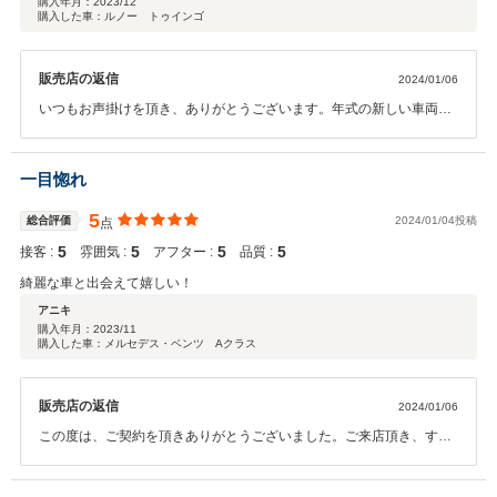
購入年月：
2023/12
購入した車：ルノー トゥインゴ
販売店の返信
2024/01/06
いつもお声掛けを頂き、ありがとうございます。年式の新しい車両、
お気に入りの1台が見付かり良かったと思います。定期的にメンテナ
ンスのご案内をさせて頂きますので、引き続き宜しくお願い致しま
す。
一目惚れ
5
総合評価
2024/01/04投稿
点
5
5
5
5
接客 :
雰囲気 :
アフター :
品質 :
綺麗な車と出会えて嬉しい！
アニキ
購入年月：
2023/11
購入した車：メルセデス・ベンツ Aクラス
販売店の返信
2024/01/06
この度は、ご契約を頂きありがとうございました。ご来店頂き、すぐ
にデザインを気に入って頂き、安全性能などの面でも納得のできると
の事でしたので、良かったと思います。今後はメンテナンスのご案内