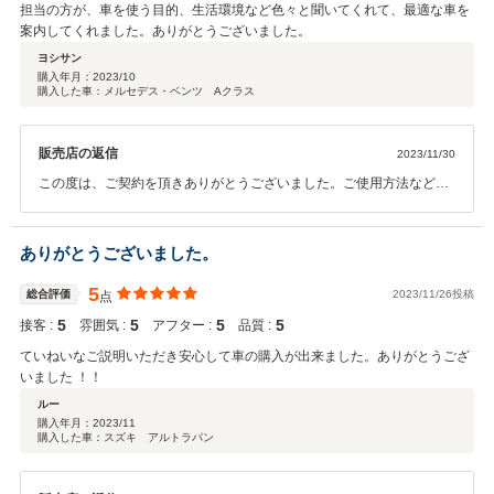
担当の方が、車を使う目的、生活環境など色々と聞いてくれて、最適な車を
案内してくれました。ありがとうございました。
ヨシサン
購入年月：
2023/10
購入した車：メルセデス・ベンツ Aクラス
販売店の返信
2023/11/30
この度は、ご契約を頂きありがとうございました。ご使用方法などご
不明な点がございましたら、遠慮なくお申し付けください。
ありがとうございました。
5
総合評価
2023/11/26投稿
点
5
5
5
5
接客 :
雰囲気 :
アフター :
品質 :
ていねいなご説明いただき安心して車の購入が出来ました。ありがとうござ
いました ！！
ルー
購入年月：
2023/11
購入した車：スズキ アルトラパン