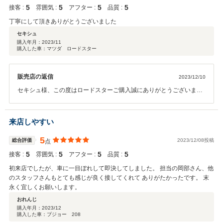
5
5
5
5
接客 :
雰囲気 :
アフター :
品質 :
丁寧にして頂きありがとうございました
セキシュ
購入年月：
2023/11
購入した車：マツダ ロードスター
販売店の返信
2023/12/10
セキシュ様、この度はロードスターご購入誠にありがとうございまし
た。神奈川県からスクーターで初めてご来店頂いた時は驚きました。
そこから車探しが始まり以外にも早く見つかり良かったですね。これ
からもよろしくお願いします。
来店しやすい
5
総合評価
2023/12/08投稿
点
5
5
5
5
接客 :
雰囲気 :
アフター :
品質 :
初来店でしたが、車に一目ぼれして即決してしました。 担当の岡部さん、他
のスタッフさんもとても感じが良く接してくれて ありがたかったです。 末
永く宜しくお願いします。
おれんじ
購入年月：
2023/12
購入した車：プジョー 208