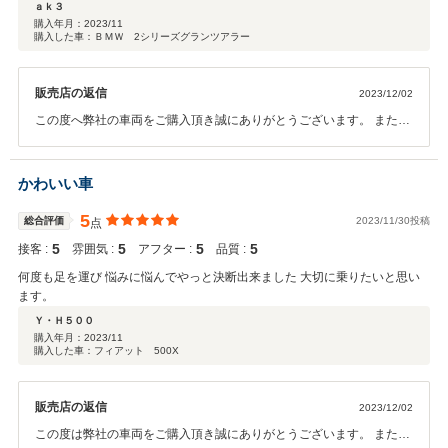
ａｋ３
購入年月：
2023/11
購入した車：ＢＭＷ 2シリーズグランツアラー
販売店の返信
2023/12/02
この度へ弊社の車両をご購入頂き誠にありがとうございます。 またこ
のような評価を頂くことができ嬉しく思います 。 今後もご期待を裏
切ることがないようにご対応させて頂ければとも思います。 お困りの
ことなど起きた際はお気軽にご相談くださいませ。
かわいい車
5
総合評価
2023/11/30投稿
点
5
5
5
5
接客 :
雰囲気 :
アフター :
品質 :
何度も足を運び 悩みに悩んでやっと決断出来ました 大切に乗りたいと思い
ます。
Ｙ・Ｈ５００
購入年月：
2023/11
購入した車：フィアット 500X
販売店の返信
2023/12/02
この度は弊社の車両をご購入頂き誠にありがとうございます。 また、