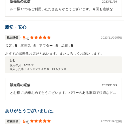
販売店の返信
2023/11/29
ルー様 いつもご利用いただきありがとうございます。今回も素敵な１
台がご納車出来てうれしく思います。今後もしっかりとフォローさせ
ていただきますので安心してカーライフをお楽しみください。ありが
とうございました！！
親切・安心
5
総合評価
2023/11/26投稿
点
5
5
5
5
接客 :
雰囲気 :
アフター :
品質 :
おすすめ出来るお店だと思います。またよろしくお願いします。
とむ
購入年月：
2023/11
購入した車：メルセデスＡＭＧ CLAクラス
販売店の返信
2023/11/29
とむ様 ご納車おめでとうございます。パワーのある車両で快適なドラ
イブがお楽しみいただけるかと思います。万が一の時はしっかりフォ
ローさせていただきますので安心してカーライフをお楽しみくださ
い。ありがとうございました！！
ありがとうございました。
5
総合評価
2023/11/26投稿
点