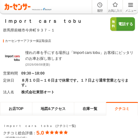
履歴
お気に入り
メニュー
Ｉｍｐｏｒｔ ｃａｒｓ ｔｏｂｕ
無
電話する
料
群馬県前橋市今井町９３７－１
カーセンサーアフター保証取扱店
憧れの車を手にする場所は「Import cars tobu」お客様にピッタリ
のお車お探し致します
(2026/08/08更新)
営業時間
09:30～18:00
定休日
８月１０日～１６日まで休業です。１７日より通常営業となりま
す。
法人名
株式会社東部オート
お店TOP
地図&アクセス
在庫一覧
クチコミ
Ｉｍｐｏｒｔ ｃａｒｓ ｔｏｂｕ (クチコミ一覧)
5.0
クチコミ総合評価：
（投稿数1942件）