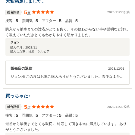
大変満足しました。
5
総合評価
2023/11/30投稿
点
5
5
5
5
接客 :
雰囲気 :
アフター :
品質 :
購入から納車までの対応がとても良く、その他わからない事や説明など詳し
く教えていただきとてもわかりやすく助かりました。
ジョン
購入年月：
2023/11
購入した車：日産 シルビア
販売店の返信
2023/12/01
ジョン様 この度はお車ご購入ありがとうございました。希少な１台が
ご納車出来てうれしく思います。当店スタッフも久しぶりに触れ合っ
た車両でテンション上がりました。大切にお乗りいただけたら何より
です。今後ともよろしくお願いいたします。
買っちゃた♪
5
総合評価
2023/11/30投稿
点
5
5
5
5
接客 :
雰囲気 :
アフター :
品質 :
最初から最後までとても親切に 対応して頂き本当に満足しています。 あり
がとうございました。