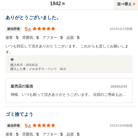
1942
並べ替え
件
ありがとうございました。
5
総合評価
2023/12/12投稿
点
5
5
5
5
接客 :
雰囲気 :
アフター :
品質 :
いつも対応して頂きありがとうございます。 これからも宜しくお願いしま
す。
神
購入年月：
2023/12
購入した車：メルセデス・ベンツ GLC
販売店の返信
2023/12/15
神様、いつも頼って頂きありがとうございます。 次回のご用命もお待
ちしております。 新たなカーライフをお楽しみください！
ゴミ捨てよう
5
総合評価
2023/12/09投稿
点
5
5
5
5
接客 :
雰囲気 :
アフター :
品質 :