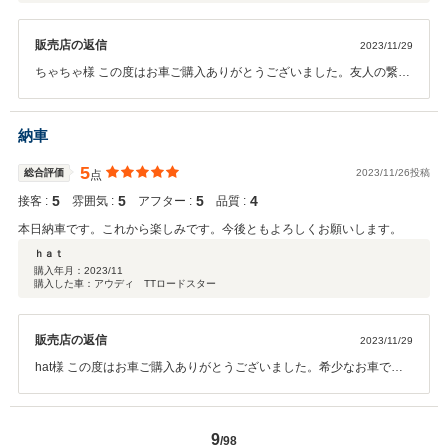
販売店の返信
2023/11/29
ちゃちゃ様 この度はお車ご購入ありがとうございました。友人の繋が
りがあり、今回ご縁が出来ました。しっかりフォローさせていただき
ますので末永くよろしくお願い致します。また細かな事でもお気楽に
お声掛けください。ありがとうございました！！
納車
5
総合評価
2023/11/26投稿
点
5
5
5
4
接客 :
雰囲気 :
アフター :
品質 :
本日納車です。これから楽しみです。今後ともよろしくお願いします。
ｈａｔ
購入年月：
2023/11
購入した車：アウディ TTロードスター
販売店の返信
2023/11/29
hat様 この度はお車ご購入ありがとうございました。希少なお車です
ので大切にお乗りいただけたら何よりです。メンテナンス等今後とも
しっかりフォローさせていただきますので末永くよろしくお願い致し
ます。ありがとうございました！！
9
/98