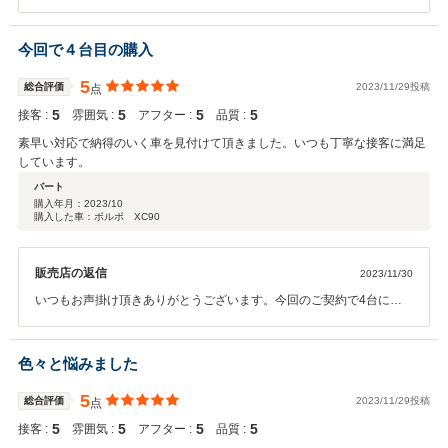
このような評価を頂くことができ嬉しく思います。 これからはメンテ
ナンスでお任せ頂ければと思いますので 何かお困りのことが起きた際
はお気軽にお申しつけくださいませ。
今回で４台目の購入
5
総合評価
2023/11/29投稿
点
5
5
5
5
接客 :
雰囲気 :
アフター :
品質 :
素早い対応で納得のいく車を見付けて頂きました。いつも丁寧な接客に満足
しています。
バート
購入年月：
2023/10
購入した車：ボルボ XC90
販売店の返信
2023/11/30
いつもお声掛け頂きありがとうございます。今回のご契約で4台にな
りますね。今後もご要望がございましたら遠慮なくご連絡をお願い致
します。
色々と悩みました
5
総合評価
2023/11/29投稿
点
5
5
5
5
接客 :
雰囲気 :
アフター :
品質 :