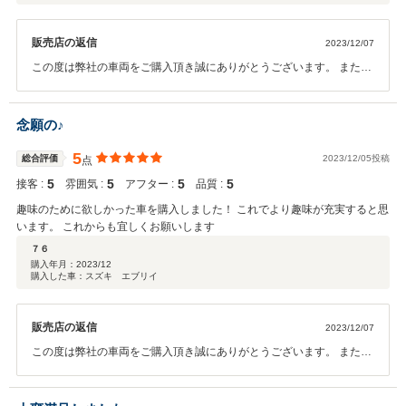
販売店の返信
2023/12/07
この度は弊社の車両をご購入頂き誠にありがとうございます。 また、
このような評価を頂くことができ嬉しく思います。 これからもメンテ
ナスなどで頼って頂ければと思いますので 何かお困りのことございま
したら、お気軽にお申しつけくださいませ。
念願の♪
5
総合評価
2023/12/05投稿
点
5
5
5
5
接客 :
雰囲気 :
アフター :
品質 :
趣味のために欲しかった車を購入しました！ これでより趣味が充実すると思
います。 これからも宜しくお願いします
７６
購入年月：
2023/12
購入した車：スズキ エブリイ
販売店の返信
2023/12/07
この度は弊社の車両をご購入頂き誠にありがとうございます。 また、
このような評価を頂くことができ嬉しく思います。 沢山の思い出作り
に使って頂ければと思います。 今後も宜しくお願いします。