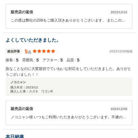
販売店の返信
2023/12/10
この度は弊社の208をご購入頂きありがとうございます。 またこのよ
うな評価を頂くことができ嬉しく思います。 これからも期待を裏切る
ことがないようにしっかりとサポートをさせて頂きます。 今後も宜し
くお願いします。
よくしていただきました。
5
総合評価
2023/12/06投稿
点
5
5
5
5
接客 :
雰囲気 :
アフター :
品質 :
急なことなのに大変親切でていねいな対応をしていただきました。ありがと
うございました！！
ノコニャン
購入年月：
2023/12
購入した車：スズキ ワゴンR
販売店の返信
2023/12/06
ノコニャン様 いつもご利用いただきありがとうございます。不慮の事
故で大変でしたがスムーズにお乗り替えが出来たかと思います。今後
もしっかりフォローさせていただきますので安心してカーライフをお
楽しみください。ありがとうございました！！
本日納車