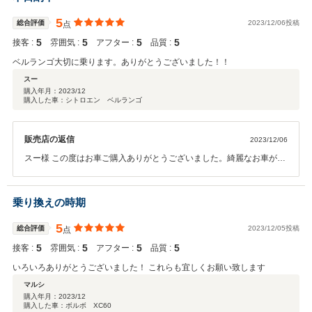
5
総合評価
2023/12/06投稿
点
5
5
5
5
接客 :
雰囲気 :
アフター :
品質 :
ベルランゴ大切に乗ります。ありがとうございました！！
スー
購入年月：
2023/12
購入した車：シトロエン ベルランゴ
販売店の返信
2023/12/06
スー様 この度はお車ご購入ありがとうございました。綺麗なお車がご
納車出来てうれしく思います。メンテナンス等今後ともしっかりフォ
ローさせていただきますので末永くよろしくお願い致します。ありが
とうございました！！
乗り換えの時期
5
総合評価
2023/12/05投稿
点
5
5
5
5
接客 :
雰囲気 :
アフター :
品質 :
いろいろありがとうございました！ これらも宜しくお願い致します
マルシ
購入年月：
2023/12
購入した車：ボルボ XC60