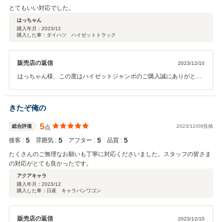
とてもいい対応でした。
はっちゃん
購入年月：
2023/12
購入した車：ダイハツ ハイゼットトラック
販売店の返信
2023/12/10
はっちゃん様、この度はハイゼットジャンボのご購入誠にありがとう
ございました、無事にご納車出来て良かったです。これでご自宅まわ
りの落ち葉掃除もはかどるのではないでしょうか！来年早々は一杯楽
しみしております。今後もよろしくお願いいたします。
きたぞ俺の
5
総合評価
2023/12/09投稿
点
5
5
5
5
接客 :
雰囲気 :
アフター :
品質 :
たくさんのご無理なお願いも丁寧に対応くださいました。スタッフの皆さま
の対応がとても良かったです。
アクアキャラ
購入年月：
2023/12
購入した車：日産 キャラバンワゴン
販売店の返信
2023/12/10