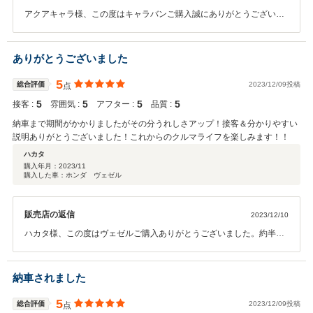
アクアキャラ様、この度はキャラバンご購入誠にありがとうございま
した。久しぶりのエアロパーツ選びから始まりましたね、昔は今回の
様な注文する方々が多かったですが最近は減ってきました。しかし久
しぶりに楽しめましたよ。出来上がりも非常にかっこよかったです。
ありがとうございました
これからからもよろしくお願いいたします。
5
総合評価
2023/12/09投稿
点
5
5
5
5
接客 :
雰囲気 :
アフター :
品質 :
納車まで期間がかかりましたがその分うれしさアップ！接客＆分かりやすい
説明ありがとうございました！これからのクルマライフを楽しみます！！
ハカタ
購入年月：
2023/11
購入した車：ホンダ ヴェゼル
販売店の返信
2023/12/10
ハカタ様、この度はヴェゼルご購入ありがとうございました。約半年
以上お待たせしてしまい申し訳ございませんでした。先日ご納車後に
ご来店頂いた時の笑顔は最高に素敵でしたよ。また県外ゴルフ旅一緒
に行きましょう！
納車されました
5
総合評価
2023/12/09投稿
点