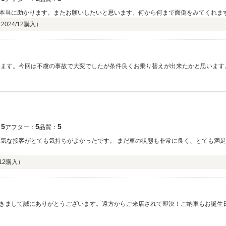
本当に助かります。またお願いしたいと思います。何から何まで面倒をみてくれま
（
2024/12
購入）
います。今回は不慮の事故で大変でしたが条件良くお乗り替えが出来たかと思います
させていただきますので末永くよろしくお願い致します。ありがとうございました
5
5
5
：
アフター：
品質：
元気な接客がとても気持ちがよかったです。 まだ車の状態も非常に良く、とても満足
12
購入）
きまして誠にありがとうございます。遠方からご来店されて即決！ご納車もお誕生
頼って頂けたら嬉しいです！ありがとうございました！！