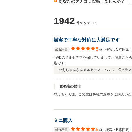
あなたのクチコミ投稿しませんか？
1942
件のクチコミ
誠実で丁寧な対応に大満足です
5
点
5
接客：
雰囲気
総合評価
4WDのメルセデスを探していまして、偶然こち
足です。
やえちゃんさん
メルセデス・ベンツ Cクラ
販売店の返信
やえちゃん様、この度は弊社のお車をご購入いた
スムーズに行けました！！今後もしっかりとサポ
ミニ購入
5
点
5
接客：
雰囲気
総合評価