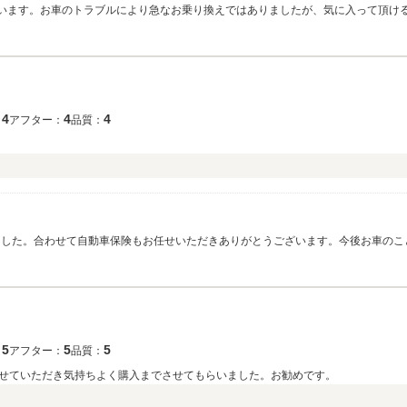
ざいます。お車のトラブルにより急なお乗り換えではありましたが、気に入って頂け
すので末永いお付き合い宜しくお願い致します。
4
4
4
：
アフター：
品質：
ました。合わせて自動車保険もお任せいただきありがとうございます。今後お車のこ
永くよろしくお願い致します。パワーもあり、快適なお車かと思いますので是非カ
5
5
5
：
アフター：
品質：
せていただき気持ちよく購入までさせてもらいました。お勧めです。