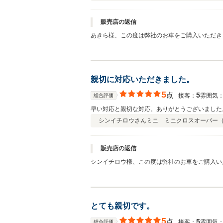
販売店の返信
あきら様、この度は弊社のお車をご購入いただき
たです！！本格的に雪が降る前にご納車できホッ
た！！
親切に対応いただきました。
5
点
5
接客：
雰囲気
総合評価
早い対応と親切な対応。ありがとうございました
シンイチロウさん
ミニ ミニクロスオーバー
販売店の返信
シンイチロウ様、この度は弊社のお車をご購入い
すので何かありましたら、頼って頂ければと思い
とても親切です。
5
点
5
接客：
雰囲気
総合評価