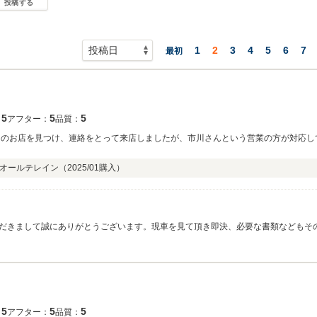
投稿する
1
2
3
4
5
6
7
最初
5
5
5
：
アフター：
品質：
らのお店を見つけ、連絡をとって来店しましたが、市川さんという営業の方が対応し
スオールテレイン（
2025/01
購入）
だきまして誠にありがとうございます。現車を見て頂き即決、必要な書類などもそ
ートいたしますので、頼って頂ければと思います！ありがとうございました！
5
5
5
：
アフター：
品質：