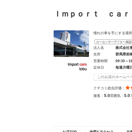
Ｉｍｐｏｒｔ ｃａ
憧れの車を手にする場所は「
カーセンサーアフター保証
法人名
株式会社
住所
群馬県前
営業時間
09:30～1
定休日
毎週月曜
このお店のホームペ
クチコミ総合評価：
5.0
5.0
接客：
雰囲気：