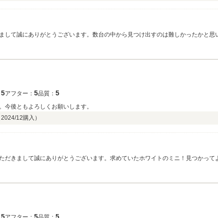
まして誠にありがとうございます。数台の中から見つけ出すのは難しかったかと思
としております！今後もしっかりフォロー致しますので何かありましたら、頼って
5
5
5
：
アフター：
品質：
。今後ともよろしくお願いします。
（
2024/12
購入）
ただきまして誠にありがとうございます。求めていたホワイトのミニ！見つかって
ます！ありがとうございました！！
5
5
5
：
アフター：
品質：