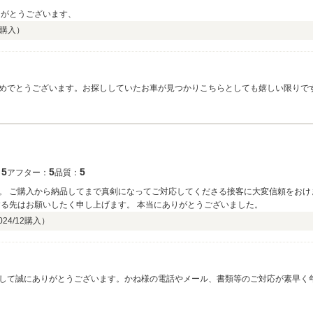
りがとうございます、
購入）
めでとうございます。お探ししていたお車が見つかりこちらとしても嬉しい限りで
い宜しくお願い致します。
5
5
5
：
アフター：
品質：
。 ご購入から納品してまで真剣になってご対応してくださる接客に大変信頼をおけ
する先はお願いしたく申し上げます。 本当にありがとうございました。
024/12
購入）
して誠にありがとうございます。かね様の電話やメール、書類等のご対応が素早く
すがご納車の際の表情を見てホッとしました！今後もサポート出来ることがあれば