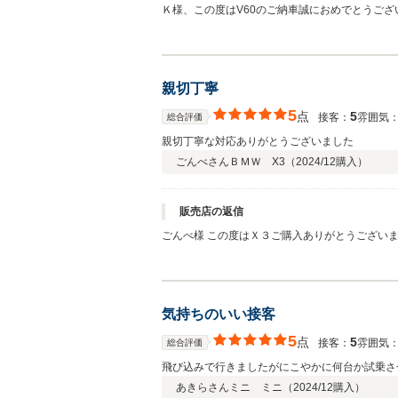
Ｋ様、この度はV60のご納車誠におめでとうご
Ｋ様のカーライフを全力でサポートさせて頂きま
親切丁寧
5
点
5
接客：
雰囲気
総合評価
親切丁寧な対応ありがとうございました
ごんべさん
ＢＭＷ X3（
2024/12
購入）
販売店の返信
ごんべ様 この度はＸ３ご購入ありがとうござい
す。しっかりフォローさせていただきますので末
ました！！
気持ちのいい接客
5
点
5
接客：
雰囲気
総合評価
飛び込みで行きましたがにこやかに何台か試乗さ
あきらさん
ミニ ミニ（
2024/12
購入）