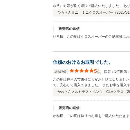
非常に対応が良く即決で購入いたしました、 あ
ひろさん
ミニ ミニクロスオーバー（
2025/01
販売店の返信
ひろ様、この度はクロスオーバーのご納車誠にお
りとサポートさせて頂きますので末永いお付き合
信頼のおけるお取引でした。
5
点
5
接客：
雰囲気
総合評価
この度は担当の市川様に大変お世話になりました
で、安心して購入できました。 またお車を購入
かねさん
メルセデス・ベンツ CLAクラス（
2
販売店の返信
かね様、この度は弊社のお車をご購入いただきま
をご納車時まで確認できず不安だったかと思いま
ばと思います！ありがとうございました！