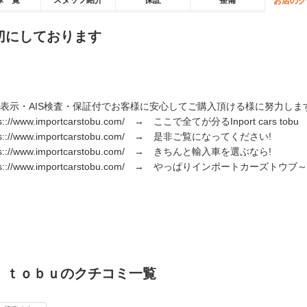
庫一覧
スタッフ紹介
保証
整備
お店のク
切にしております
表示・AIS検査・保証付でお客様に安心してご購入頂ける様に努力しま
ps:://www.importcarstobu.com/ → ここで全てが分るInport cars tobu
ps:://www.importcarstobu.com/ → 是非ご覧になってください!
ps:://www.importcarstobu.com/ → きちんと輸入車を選ぶなら!
ps:://www.importcarstobu.com/ → やっぱりインポートカーズトウブ～
 ｔｏｂｕのクチコミ一覧