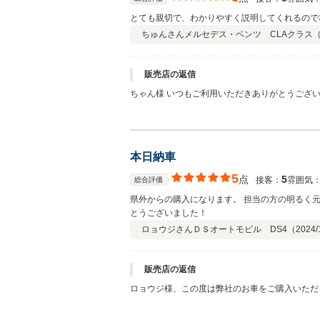
とても親切で、わかりやすく説明してくれるので
ちゅんさん
メルセデス・ベンツ CLAクラス
販売店の返信
ちゃん様 いつもご利用いただきありがとうござ
ので長く乗れるよう祈りながらしっかりサポート
本日納車
5
点
5
接客：
雰囲気
総合評価
県外からの購入になります。 担当の方の明るく
とうございました！
ロョウジさん
ＤＳオートモビル DS4（
2024/
販売店の返信
ロョウジ様、この度は弊社のお車をご購入いただ
ナンスなどでしっかりサポートいたしますので、