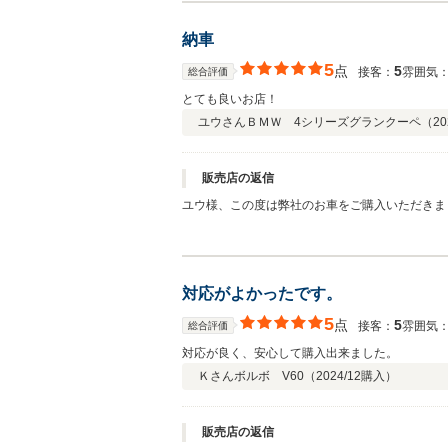
納車
5
点
5
接客：
雰囲気
総合評価
とても良いお店！
ユウさん
ＢＭＷ 4シリーズグランクーペ（
20
販売店の返信
ユウ様、この度は弊社のお車をご購入いただきま
車が見つかって良かったです！今後もしっかりフ
対応がよかったです。
5
点
5
接客：
雰囲気
総合評価
対応が良く、安心して購入出来ました。
Ｋさん
ボルボ V60（
2024/12
購入）
販売店の返信