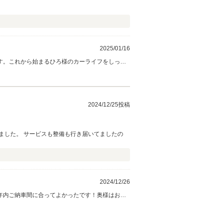
2025/01/16
す。これから始まるひろ様のカーライフをしっか
2024/12/25投稿
ました。 サービスも整備も行き届いてましたの
2024/12/26
年内ご納車間に合ってよかったです！奥様はお車
いつでもお待ちしておりますので、頼って頂けれ