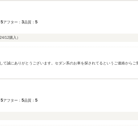
5
3
5
：
アフター：
品質：
24/12
購入）
して誠にありがとうございます。セダン系のお車を探されてるというご連絡からご
ォロー致しますので何かありましたら、すぐにご連絡ください！ありがとうござい
5
5
5
：
アフター：
品質：