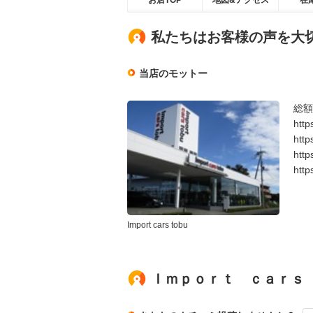
お店TOP
地図&アクセス
在
私たちはお客様の声を大
当店のモットー
総額
htt
htt
htt
htt
Import cars tobu
Ｉｍｐｏｒｔ ｃａｒｓ