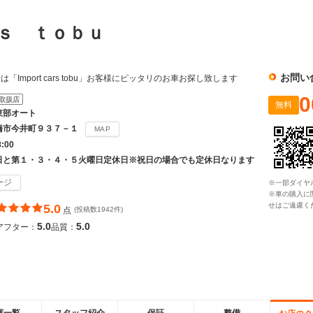
ｒｓ ｔｏｂｕ
お問い
Import cars tobu」お客様にピッタリのお車お探し致します
0
取扱店
無料
東部オート
橋市今井町９３７－１
MAP
8:00
日と第１・３・４・５火曜日定休日※祝日の場合でも定休日なります
ージ
※一部ダイヤ
※車の購入に
せはご遠慮く
5.0
点
(投稿数1942件)
5.0
5.0
アフター：
品質：