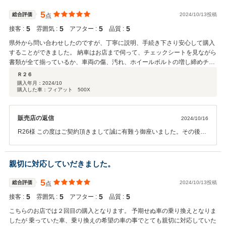
致します。ありがとうございました！
5
総合評価
2024/10/13投稿
点
5
5
5
5
接客 :
雰囲気 :
アフター :
品質 :
県外から問い合わせしたのですが、丁寧に説明、手続き下さり安心して購入
することができました。 納車はお店まで伺って、チェックシートを見ながら
書類が全て揃っているか、車両の傷、汚れ、ホイールボルトの増し締めチェ
ックなど行う念の入れよう。 こんな対応初めてで感激しました。
Ｒ２６
購入年月：
2024/10
購入した車：フィアット 500X
販売店の返信
2024/10/16
R26様 この度はご契約頂きまして誠に有難う御座いました。その後、
お車の調子は如何でしょうか？ 何かお困りの際は、お気軽にお問い合
わせくださいませ。 今後とも、どうぞ宜しくお願いいたします。
親切に対応していだきました。
5
総合評価
2024/10/13投稿
点
5
5
5
5
接客 :
雰囲気 :
アフター :
品質 :
こちらのお店では２回目の購入となります。 予期せぬ車の乗り換えとなりま
したが 乗っていた車、乗り換えの希望の車の事でとても親切に対応していた