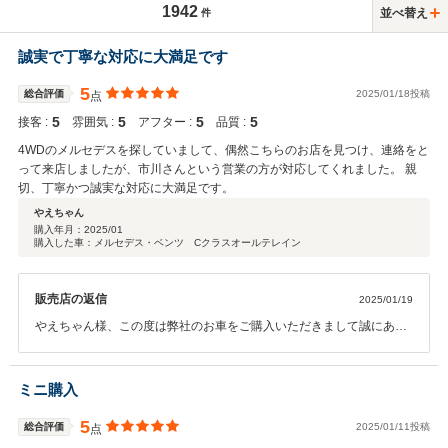
1942
並べ替え
件
誠実で丁寧な対応に大満足です
5
総合評価
2025/01/18投稿
点
5
5
5
5
接客 :
雰囲気 :
アフター :
品質 :
4WDのメルセデスを探していまして、偶然こちらのお店を見つけ、連絡をと
って来店しましたが、市川さんという営業の方が対応してくれました。 親
切、丁寧かつ誠実な対応に大満足です。
やえちゃん
購入年月：
2025/01
購入した車：メルセデス・ベンツ Cクラスオールテレイン
販売店の返信
2025/01/19
やえちゃん様、この度は弊社のお車をご購入いただきまして誠にあり
がとうございます。現車を見て頂き即決、必要な書類などもその日中
にもってきていただき、ご納車までとてもスムーズに行けました！！
今後もしっかりとサポートいたしますので、頼って頂ければと思いま
ミニ購入
す！ありがとうございました！
5
総合評価
2025/01/11投稿
点