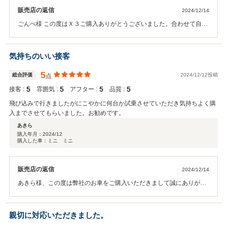
販売店の返信
2024/12/14
ごんべ様 この度はＸ３ご購入ありがとうございました。合わせて自動
車保険もお任せいただきありがとうございます。今後お車のことで何
かあればまずご連絡いただけたらと思います。しっかりフォローさせ
ていただきますので末永くよろしくお願い致します。パワーもあり、
気持ちのいい接客
快適なお車かと思いますので是非カーライフをお楽しみください。あ
りがとうございました！！
5
総合評価
2024/12/12投稿
点
5
5
5
5
接客 :
雰囲気 :
アフター :
品質 :
飛び込みで行きましたがにこやかに何台か試乗させていただき気持ちよく購
入までさせてもらいました。お勧めです。
あきら
購入年月：
2024/12
購入した車：ミニ ミニ
販売店の返信
2024/12/14
あきら様、この度は弊社のお車をご購入いただきまして誠にありがと
うございます。数台の中から見つけ出すのは難しかったかと思います
が、お気に入りのお車が見つかってよかったです！！本格的に雪が降
る前にご納車できホッとしております！今後もしっかりフォロー致し
親切に対応いただきました。
ますので何かありましたら、頼って頂ければと思います！ありがとう