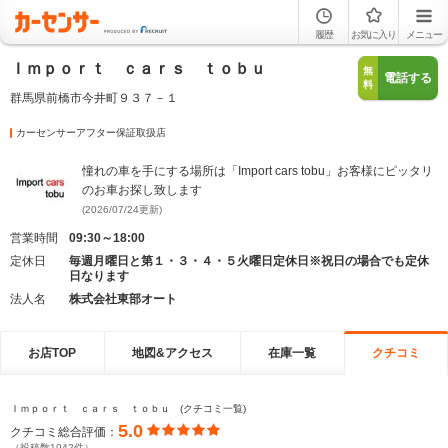
履歴
お気に入り
メニュー
Ｉｍｐｏｒｔ ｃａｒｓ ｔｏｂｕ
無
電話する
料
群馬県前橋市今井町９３７－１
カーセンサーアフター保証取扱店
憧れの車を手にする場所は「Import cars tobu」お客様にピッタリ
のお車お探し致します
(2026/07/24更新)
営業時間
09:30～18:00
定休日
毎週月曜日と第１・３・４・５火曜日定休日※祝日の場合でも定休
日なります
法人名
株式会社東部オート
お店TOP
地図&アクセス
在庫一覧
クチコミ
Ｉｍｐｏｒｔ ｃａｒｓ ｔｏｂｕ (クチコミ一覧)
5.0
クチコミ総合評価：
（投稿数1942件）