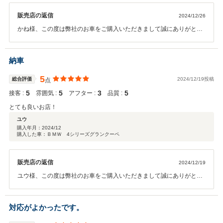
販売店の返信
2024/12/26
かね様、この度は弊社のお車をご購入いただきまして誠にありがとう
ございます。かね様の電話やメール、書類等のご対応が素早く年内ご
納車間に合ってよかったです！奥様はお車をご納車時まで確認できず
不安だったかと思いますがご納車の際の表情を見てホッとしました！
納車
今後もサポート出来ることがあればいつでもお待ちしておりますの
で、頼って頂ければと思います！ありがとうございました！
5
総合評価
2024/12/19投稿
点
5
5
3
5
接客 :
雰囲気 :
アフター :
品質 :
とても良いお店！
ユウ
購入年月：
2024/12
購入した車：ＢＭＷ 4シリーズグランクーペ
販売店の返信
2024/12/19
ユウ様、この度は弊社のお車をご購入いただきまして誠にありがとう
ございます。セダン系のお車を探されてるというご連絡からご契約ま
ですごいスピードでしたがお気に入りのお車が見つかって良かったで
す！今後もしっかりフォロー致しますので何かありましたら、すぐに
対応がよかったです。
ご連絡ください！ありがとうございました！！