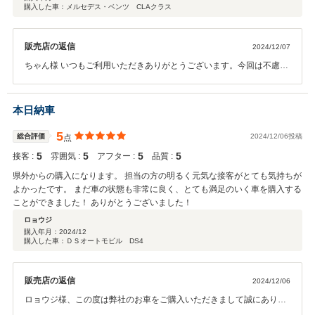
購入した車：メルセデス・ベンツ CLAクラス
販売店の返信
2024/12/07
ちゃん様 いつもご利用いただきありがとうございます。今回は不慮の
事故で大変でしたが条件良くお乗り替えが出来たかと思います。また
ステキなお車がご納車出来たかと思いますので長く乗れるよう祈りな
がらしっかりサポートさせていただきますので末永くよろしくお願い
本日納車
致します。ありがとうございました！！
5
総合評価
2024/12/06投稿
点
5
5
5
5
接客 :
雰囲気 :
アフター :
品質 :
県外からの購入になります。 担当の方の明るく元気な接客がとても気持ちが
よかったです。 まだ車の状態も非常に良く、とても満足のいく車を購入する
ことができました！ ありがとうございました！
ロョウジ
購入年月：
2024/12
購入した車：ＤＳオートモビル DS4
販売店の返信
2024/12/06
ロョウジ様、この度は弊社のお車をご購入いただきまして誠にありが
とうございます。遠方からご来店されて即決！ご納車もお誕生日まで