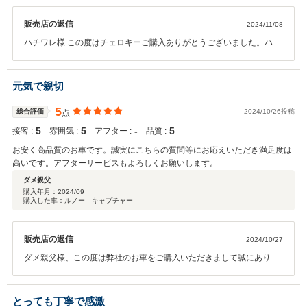
販売店の返信
2024/11/08
ハチワレ様 この度はチェロキーご購入ありがとうございました。ハチ
ワレ様のお人柄で気持ち良くご納車させていただくことが出来まし
た。遠方より足を運んでいただきありがとうございます。しっかり仕
上げさせていただきましたのでぜひ楽しいカーライフをお楽しみいた
元気で親切
だけたらと思います。ありがとうございました！！
5
総合評価
2024/10/26投稿
点
5
5
‐
5
接客 :
雰囲気 :
アフター :
品質 :
お安く高品質のお車です。誠実にこちらの質問等にお応えいただき満足度は
高いです。アフターサービスもよろしくお願いします。
ダメ親父
購入年月：
2024/09
購入した車：ルノー キャプチャー
販売店の返信
2024/10/27
ダメ親父様、この度は弊社のお車をご購入いただきまして誠にありが
とうございます。遠方からのご来店、ご契約有難うございました！ま
た、このような素晴らしい評価を頂き有難うございます！距離はあり
ますがお困りの際は頼って頂けたらと思います！今後も宜しくお願い
とっても丁寧で感激