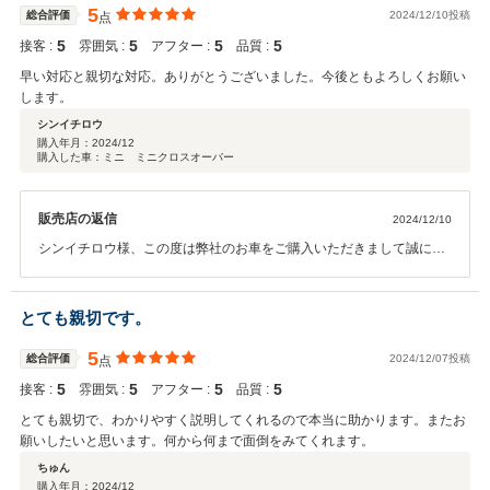
ございました！！
5
総合評価
2024/12/10投稿
点
5
5
5
5
接客 :
雰囲気 :
アフター :
品質 :
早い対応と親切な対応。ありがとうございました。今後ともよろしくお願い
します。
シンイチロウ
購入年月：
2024/12
購入した車：ミニ ミニクロスオーバー
販売店の返信
2024/12/10
シンイチロウ様、この度は弊社のお車をご購入いただきまして誠にあ
りがとうございます。求めていたホワイトのミニ！見つかってよかっ
たです！！今後もしっかりフォロー致しますので何かありましたら、
頼って頂ければと思います！ありがとうございました！！
とても親切です。
5
総合評価
2024/12/07投稿
点
5
5
5
5
接客 :
雰囲気 :
アフター :
品質 :
とても親切で、わかりやすく説明してくれるので本当に助かります。またお
願いしたいと思います。何から何まで面倒をみてくれます。
ちゅん
購入年月：
2024/12