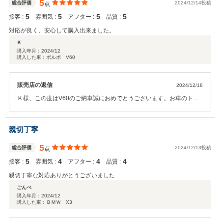
5
総合評価
2024/12/14投稿
点
5
5
5
5
接客 :
雰囲気 :
アフター :
品質 :
対応が良く、安心して購入出来ました。
Ｋ
購入年月：
2024/12
購入した車：ボルボ V60
販売店の返信
2024/12/18
Ｋ様、この度はV60のご納車誠におめでとうございます。お車のトラ
ブルにより急なお乗り換えではありましたが、気に入って頂ける車両
が見つかり良かったです。これから始まる Ｋ様のカーライフを全力で
サポートさせて頂きますので末永いお付き合い宜しくお願い致しま
親切丁寧
す。
5
総合評価
2024/12/13投稿
点
5
4
4
4
接客 :
雰囲気 :
アフター :
品質 :
親切丁寧な対応ありがとうございました
ごんべ
購入年月：
2024/12
購入した車：ＢＭＷ X3