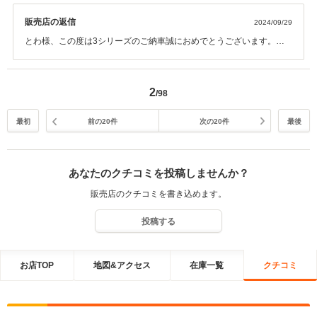
販売店の返信
2024/09/29
とわ様、この度は3シリーズのご納車誠におめでとうございます。ま
た口コミの投稿もありがとうございました。アフターサービスもお任
せください。全力でサポートさせて頂きますので末永いお付き合い宜
しくお願い致します。
2
/98
最初
前の20件
次の20件
最後
あなたのクチコミを投稿しませんか？
販売店のクチコミを書き込めます。
投稿する
お店TOP
地図&アクセス
在庫一覧
クチコミ