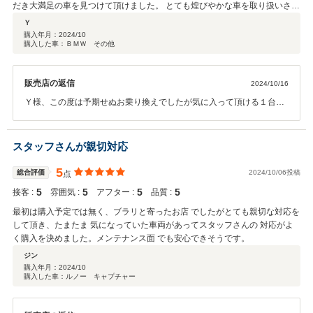
だき大満足の車を見つけて頂けました。 とても煌びやかな車を取り扱いされ
ているお店ですがどなたにも変わらない対応をして頂けます。購入後もメン
Ｙ
テナス面、費用面でお話しやすいです。 おすすめの信頼出来るお店です。
購入年月：
2024/10
購入した車：ＢＭＷ その他
販売店の返信
2024/10/16
Ｙ様、この度は予期せぬお乗り換えでしたが気に入って頂ける１台が
見つかりこちらとしても嬉しい限りです。引き続きアフターフォロー
もしっかり対応させて頂きますのでこれからも末永いお付き合い宜し
くお願い致します。楽しいカーライフをお送りください。
スタッフさんが親切対応
5
総合評価
2024/10/06投稿
点
5
5
5
5
接客 :
雰囲気 :
アフター :
品質 :
最初は購入予定では無く、ブラリと寄ったお店 でしたがとても親切な対応を
して頂き、たまたま 気になっていた車両があってスタッフさんの 対応がよ
く購入を決めました。メンテナンス面 でも安心できそうです。
ジン
購入年月：
2024/10
購入した車：ルノー キャプチャー