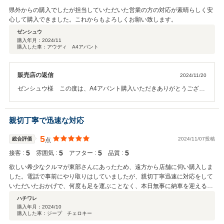
県外からの購入でしたが担当していただいた営業の方の対応が素晴らしく安
心して購入できました。これからもよろしくお願い致します。
ゼンシュウ
購入年月：
2024/11
購入した車：アウディ A4アバント
販売店の返信
2024/11/20
ゼンシュウ様 この度は、A4アバント購入いただきありがとうござい
ました。 素敵なカーライフをしっかりサポートさせていただきます。
お困りの際は、直ぐにご連絡くださいませ。 今回、自動車保険も加入
いただきありがとうございました。どこよりも困った時、助けになる
親切丁寧で迅速な対応
会社です。 ぜひ今後も宜しくお願いいたします。
5
総合評価
2024/11/07投稿
点
5
5
5
5
接客 :
雰囲気 :
アフター :
品質 :
欲しい希少なクルマが東部さんにあったため、遠方から店舗に伺い購入しま
した。電話で事前にやり取りはしていましたが、親切丁寧迅速に対応をして
いただいたおかげで、何度も足を運ぶことなく、本日無事に納車を迎えるこ
とができました。 気持ちを込めてご対応いただいたクルマですので、これか
ハチワレ
ら大切に長く乗っていきたいと思います。お世話になりました。ありがとう
購入年月：
2024/10
購入した車：ジープ チェロキー
ございました。