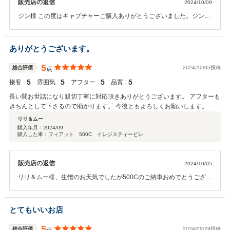
販売店の返信
2024/10/09
ジン様 この度はキャプチャーご購入ありがとうございました。ジン様
のお人柄で気持ち良くご納車させていただくことができました。今後
ともしっかりフォローさせていただきますので末永くよろしくお願い
致します。またご紹介もお待ちしております。ありがとうございまし
ありがとうございます。
た！！
5
総合評価
2024/10/05投稿
点
5
5
5
5
接客 :
雰囲気 :
アフター :
品質 :
長い間お世話になり親切丁寧に対応頂きありがとうございます。 アフターも
きちんとして下さるので助かります。 今後ともよろしくお願いします。
リリ＆ムー
購入年月：
2024/09
購入した車：フィアット 500C イレジスティービレ
販売店の返信
2024/10/05
リリ＆ムー様、生憎のお天気でしたが500Cのご納車おめでとうござい
ます。引き続き納車後のアフターもしっかりと対応させて頂きますの
で今後も末永いお付き合い宜しくお願い致します。
とてもいいお店
5
総合評価
2024/09/29投稿