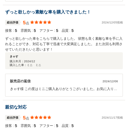
に間に合ってよかったです！今後もメンテナンスなどでしっかりサポ
ートいたしますので、頼って頂けたら嬉しいです！ありがとうござい
ずっと欲しかっ素敵な車を購入できました！
ました！！
5
総合評価
2024/12/05投稿
点
5
5
5
5
接客 :
雰囲気 :
アフター :
品質 :
ずっと欲しかった車をこちらで購入しました。 状態も良く素敵な車を手に入
れることができ、対応も丁寧で迅速で大変満足しました。 また次回も利用さ
せていただきたいと思います！
きゃす
購入年月：
2024/12
購入した車：ミニ ミニ
販売店の返信
2024/12/06
きゃす様 この度はミニご購入ありがとうございました。お気に入りの
１台がご納車出来てうれしく思います。事故・トラブルの際もしっか
りフォローさせていただきますので末永くよろしくお願いします。素
敵なカーライフをお楽しみください。ありがとうございました！！
親切な対応
5
総合評価
2024/11/17投稿
点
5
5
5
5
接客 :
雰囲気 :
アフター :
品質 :