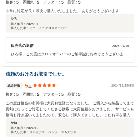
5
5
5
5
接客 :
雰囲気 :
アフター :
品質 :
非常に対応が良く即決で購入いたしました、 ありがとうございます、
ひろ
購入年月：
2025/01
購入した車：ミニ ミニクロスオーバー
販売店の返信
2025/01/16
ひろ様、この度はクロスオーバーのご納車誠におめでとうございま
す。お探ししていたお車が見つかりこちらとしても嬉しい限りです。
これから始まるひろ様のカーライフをしっかりとサポートさせて頂き
ますので末永いお付き合い宜しくお願い致します。
信頼のおけるお取引でした。
5
総合評価
2024/12/25投稿
点
5
5
5
5
接客 :
雰囲気 :
アフター :
品質 :
この度は担当の市川様に大変お世話になりました。 ご購入から納品してまで
真剣になってご対応してくださる接客に大変信頼をおけました。 サービスも
整備も行き届いてましたので、安心して購入できました。 またお車を購入す
る先はお願いしたく申し上げます。 本当にありがとうございました。
かね
購入年月：
2024/12
購入した車：メルセデス・ベンツ CLAクラス