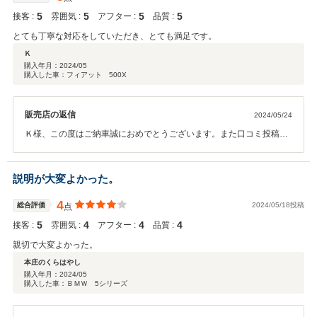
5
5
5
5
接客 :
雰囲気 :
アフター :
品質 :
とても丁寧な対応をしていただき、とても満足です。
Ｋ
購入年月：
2024/05
購入した車：フィアット 500X
販売店の返信
2024/05/24
Ｋ様、この度はご納車誠におめでとうございます。また口コミ投稿も
ありがとうございました。 Ｋ様が楽しいカーライフが送れます様サポ
ートさせて頂きますのでこれからも宜しくお願い致します。
説明が大変よかった。
4
総合評価
2024/05/18投稿
点
5
4
4
4
接客 :
雰囲気 :
アフター :
品質 :
親切で大変よかった。
本庄のくらはやし
購入年月：
2024/05
購入した車：ＢＭＷ 5シリーズ