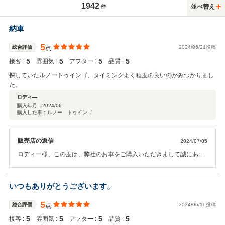
1942
並べ替え
件
納車
5
総合評価
2024/06/21投稿
点
5
5
5
5
接客 :
雰囲気 :
アフター :
品質 :
探していたルノートゥインゴ、タイミングよく程度の良いのがみつかりまし
た。
ロディ―
購入年月：
2024/06
購入した車：ルノー トゥインゴ
販売店の返信
2024/07/05
ロディー様、この度は、弊社のお車をご購入いただきまして誠にあり
がとうございます。遠方からのご来店で大変だったと思いますが、無
事ご納車できて良かったです！！ 今後もサポートしていきますので頼
って頂けたらと思います。宜しくお願い致します。ありがとうござい
いつもありがとうございます。
ます！！
5
総合評価
2024/06/16投稿
点
5
5
5
5
接客 :
雰囲気 :
アフター :
品質 :