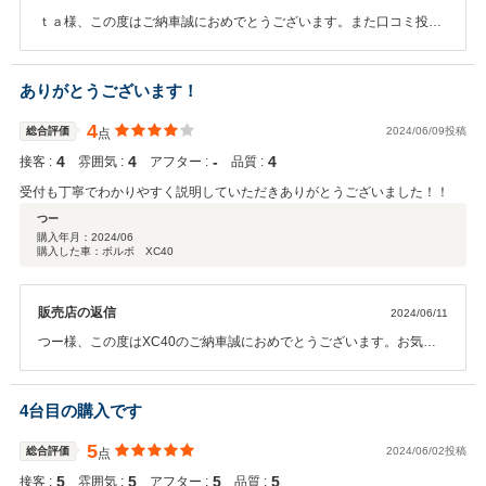
ｔａ様、この度はご納車誠におめでとうございます。また口コミ投稿
もありがとうございました。今後も引き続き宜しくお願い致します。
ありがとうございます！
4
総合評価
2024/06/09投稿
点
4
4
‐
4
接客 :
雰囲気 :
アフター :
品質 :
受付も丁寧でわかりやすく説明していただきありがとうございました！！
つー
購入年月：
2024/06
購入した車：ボルボ XC40
販売店の返信
2024/06/11
つー様、この度はXC40のご納車誠におめでとうございます。お気に
入りのお車で楽しいカーライフをお送り頂ければ幸いです。これから
始まるつー様のカーライフを全力でサポートさせて頂きますので引き
続き宜しくお願い致します。
4台目の購入です
5
総合評価
2024/06/02投稿
点
5
5
5
5
接客 :
雰囲気 :
アフター :
品質 :