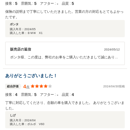
5
5
‐
5
接客 :
雰囲気 :
アフター :
品質 :
保険の説明まで丁寧にしていただきました。営業の方の対応もとてもよかっ
たです。
ポンタ
購入年月：
2024/05
購入した車：ＢＭＷ X1
販売店の返信
2024/05/12
ポンタ様、この度は、弊社のお車をご購入いただきまして誠にありが
とうございます。お車を見て頂いてからご契約までとてもスムーズに
行けて良かったです！！今後もしっかりサポートしていきますので頼
って頂けたらと思います。宜しくお願い致します。ありがとうござい
ありがとうございました！
ます！！
4
総合評価
2024/04/30投稿
点
4
5
‐
4
接客 :
雰囲気 :
アフター :
品質 :
丁寧に対応してくださり、念願の車を購入できました。 ありがとうございま
した。
しげ
購入年月：
2024/04
購入した車：ボルボ V60