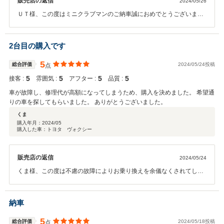
販売店の返信
2024/05/26
ＵＴ様、この度はミニクラブマンのご納車誠におめでとうございま
す。県外からのご来店ご成約でしたが滞りなくご納車が出来こちらと
しても嬉しい限りです。楽しいカーライフをお送り頂ければ幸いで
す。また機会がございましたら是非当店へご連絡頂ければと思いま
2台目の購入です
す。
5
総合評価
2024/05/24投稿
点
5
5
5
5
接客 :
雰囲気 :
アフター :
品質 :
車が故障し、修理代が高額になってしまうため、購入を決めました。 希望通
りの車を探してもらいました。 ありがとうございました。
くま
購入年月：
2024/05
購入した車：トヨタ ヴォクシー
販売店の返信
2024/05/24
くま様、この度は不慮の故障によりお乗り換えを余儀なくされてしま
いましたがご希望に添えるお車が見つかり良かったです。今後も以前
同様サポートさせて頂きますので引き続きよろしくお願いいたしま
す。
納車
5
総合評価
2024/05/18投稿
点