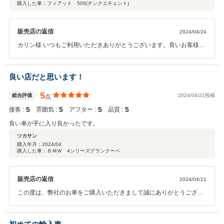
購入した車：フィアット 500(チンクエチェント)
販売店の返信
2024/04/24
カリン様 いつもご利用いただきありがとうございます。良いお客様に
出会えて気持ち良くご納車することが出来ました。またお車のことで
お困りのことがありましたらしっかりフォローさせていただきますの
で末永くよろしくお願い致します。ありがとうございました！！
良い店だと思います！
5
総合評価
2024/04/21投稿
点
5
5
5
5
接客 :
雰囲気 :
アフター :
品質 :
良い車が手に入り良かったです。
ツカサン
購入年月：
2024/04
購入した車：ＢＭＷ 4シリーズグランクーペ
販売店の返信
2024/04/21
この度は、弊社のお車をご購入いただきまして誠にありがとうござい
ます。ご予定にはないご契約でしたが良いお車が見つかりスムーズに
ご案内が出来て良かったです！！今後もメンテナンスなどでしっかり
サポートしていきますので、宜しくお願い致します。ありがとうござ