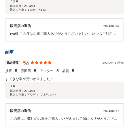
ｒｙｕ
購入年月：
2024/04
購入した車：ＢＭＷ X3 M
販売店の返信
2024/04/14
ryu様 この度はお車ご購入ありがとうございました。いつもご利用い
ただきありがとうございます。今回も最高の１台がご納車出来たかと
思います。ハイパワーの車両を存分にお楽しみください。ただ事故に
は気を付けてくださいね！ぜひご紹介もお待ちしております。
納車
5
総合評価
2024/04/14投稿
点
5
5
5
5
接客 :
雰囲気 :
アフター :
品質 :
すてきな車が見つかりました！
ＴＫ
購入年月：
2024/04
購入した車：アウディ A4アバント
販売店の返信
2024/04/17
この度は、弊社のお車をご購入いただきまして誠にありがとうござい
ます。素敵な車が無事ご納車出来て良かったです！！距離はあると思