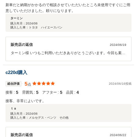
新車だと納期がかかるので相談させていただいたところ未使用ですぐにご用
意していただけました。頼りになります。
ターミン
購入年月：
2024/06
購入した車：トヨタ ハイエースバン
販売店の返信
2024/06/19
ターミン様 いつもご利用いただきありがとうございます。今回も素敵
な１台がご納車出来て嬉しく思います。貴重な車両ですので大切にお
乗りいただけたら何よりです。ご不明点がございましたら今後もしっ
かりフォローさせていただきますのでお気楽にご連絡ください。あり
c220d購入
がとうございました！！
5
総合評価
2024/06/16投稿
点
5
5
5
4
接客 :
雰囲気 :
アフター :
品質 :
接客、非常によいです。
ｔａ
購入年月：
2024/06
購入した車：メルセデス・ベンツ その他
販売店の返信
2024/06/22