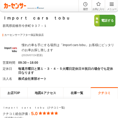
履歴
お気に入り
メニュー
Ｉｍｐｏｒｔ ｃａｒｓ ｔｏｂｕ
無
電話する
料
群馬県前橋市今井町９３７－１
カーセンサーアフター保証取扱店
憧れの車を手にする場所は「Import cars tobu」お客様にピッタリ
のお車お探し致します
(2026/07/24更新)
営業時間
09:30～18:00
定休日
毎週月曜日と第１・３・４・５火曜日定休日※祝日の場合でも定休
日なります
法人名
株式会社東部オート
お店TOP
地図&アクセス
在庫一覧
クチコミ
Ｉｍｐｏｒｔ ｃａｒｓ ｔｏｂｕ (クチコミ一覧)
5.0
クチコミ総合評価：
（投稿数1942件）