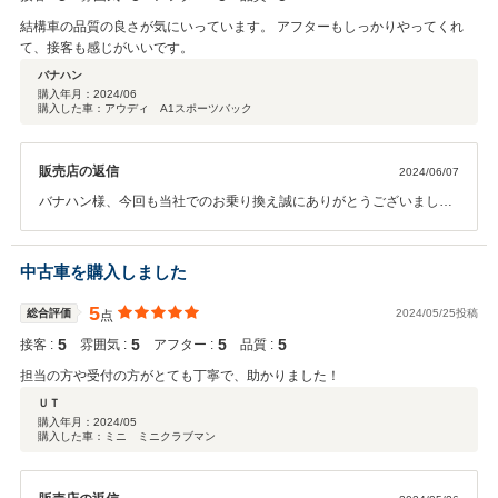
結構車の品質の良さが気にいっています。 アフターもしっかりやってくれ
て、接客も感じがいいです。
バナハン
購入年月：
2024/06
購入した車：アウディ A1スポーツバック
販売店の返信
2024/06/07
バナハン様、今回も当社でのお乗り換え誠にありがとうございまし
た。お気に入りの１台が見つかり良かったと思います。引き続き色々
な面でサポートさせて頂きますので末永いお付き合い宜しくお願い致
します。
中古車を購入しました
5
総合評価
2024/05/25投稿
点
5
5
5
5
接客 :
雰囲気 :
アフター :
品質 :
担当の方や受付の方がとても丁寧で、助かりました！
ＵＴ
購入年月：
2024/05
購入した車：ミニ ミニクラブマン