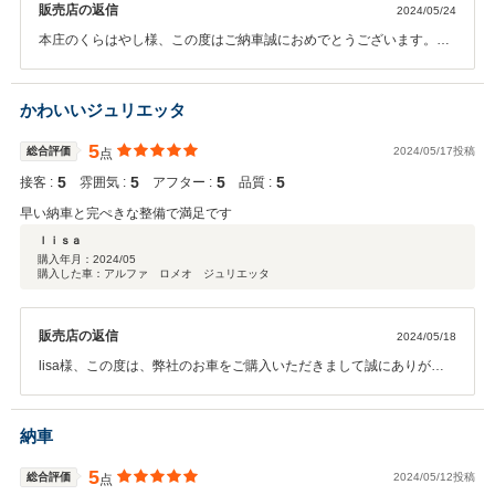
販売店の返信
2024/05/24
本庄のくらはやし様、この度はご納車誠におめでとうございます。ま
た口コミ投稿もありがとうございました。これから始まる本庄のくら
はやし様のカーライフを全力でサポートさせて頂きますので末永いお
付き合い宜しくお願い致します。
かわいいジュリエッタ
5
総合評価
2024/05/17投稿
点
5
5
5
5
接客 :
雰囲気 :
アフター :
品質 :
早い納車と完ぺきな整備で満足です
ｌｉｓａ
購入年月：
2024/05
購入した車：アルファ ロメオ ジュリエッタ
販売店の返信
2024/05/18
lisa様、この度は、弊社のお車をご購入いただきまして誠にありがと
うございます。お気に入りのかわいいお車が見つかり、無ご納車でき
て良かったです！！今後もしっかりメンテナンスなどでサポートして
いきますので頼って頂けたらと思います。宜しくお願い致します。あ
納車
りがとうございます！！
5
総合評価
2024/05/12投稿
点