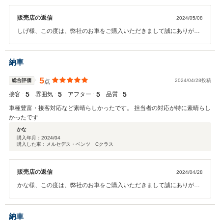
販売店の返信
2024/05/08
しげ様、この度は、弊社のお車をご購入いただきまして誠にありがと
うございます。初めての輸入車を任せて頂きありがとうございま
す！！求めていたお車が見つかってよかったです！今後もメンテナン
スなどでしっかりサポートしていきますので、宜しくお願い致しま
納車
す。ありがとうございます！！
5
総合評価
2024/04/28投稿
点
5
5
5
5
接客 :
雰囲気 :
アフター :
品質 :
車種豊富・接客対応など素晴らしかったです。 担当者の対応が特に素晴らし
かったです
かな
購入年月：
2024/04
購入した車：メルセデス・ベンツ Cクラス
販売店の返信
2024/04/28
かな様、この度は、弊社のお車をご購入いただきまして誠にありがと
うございます。記念すべき一台目のお車を任せて頂きありがとうござ
います！！長くお乗りになって頂けたらと思います！今後もメンテナ
ンスなどでしっかりサポートしていきますので、宜しくお願い致しま
納車