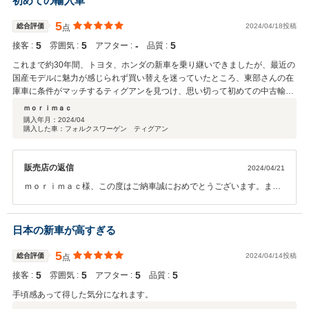
初めての輸入車
います！！
5
総合評価
2024/04/18投稿
点
5
5
‐
5
接客 :
雰囲気 :
アフター :
品質 :
これまで約30年間、トヨタ、ホンダの新車を乗り継いできましたが、最近の
国産モデルに魅力が感じられず買い替えを迷っていたところ、東部さんの在
庫車に条件がマッチするティグアンを見つけ、思い切って初めての中古輸入
車を購入。 応対いただいた店長さんには、試乗や手続きの際の質問にも丁寧
ｍｏｒｉｍａｃ
に答えていただき、気持ちよく購入できました。お店のスタッフの皆さんの
購入年月：
2024/04
購入した車：フォルクスワーゲン ティグアン
雰囲気も◎。 大事に乗って楽しみます。ありがとうございました。
販売店の返信
2024/04/21
ｍｏｒｉｍａｃ様、この度はご納車誠におめでとうございます。また
貴重なお言葉誠にありがとうございました。輸入車が初めてという事
ですので輸入車に乗って良かったと思って頂ける様、今後も全力でサ
ポートさせて頂きますの末永いお付き合い宜しくお願い致します。
日本の新車が高すぎる
5
総合評価
2024/04/14投稿
点
5
5
5
5
接客 :
雰囲気 :
アフター :
品質 :
手頃感あって得した気分になれます。