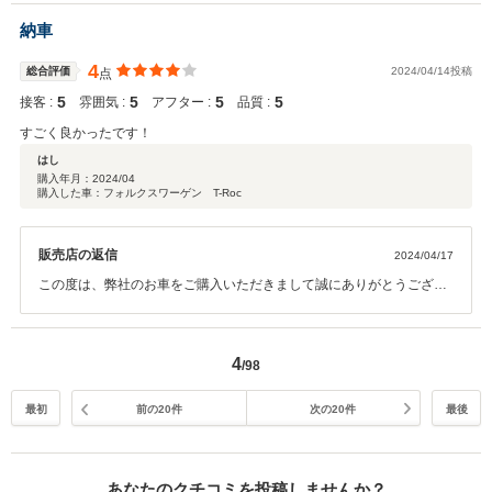
いますが、今後も何かありましたらでしっかりサポートしていきます
ので、宜しくお願い致します。
納車
4
総合評価
2024/04/14投稿
点
5
5
5
5
接客 :
雰囲気 :
アフター :
品質 :
すごく良かったです！
はし
購入年月：
2024/04
購入した車：フォルクスワーゲン T-Roc
販売店の返信
2024/04/17
この度は、弊社のお車をご購入いただきまして誠にありがとうござい
ます。素敵な車が見つかってよかったです！今後も何かありましたら
でしっかりサポートしていきますので、宜しくお願い致します。
4
/98
最初
前の20件
次の20件
最後
あなたのクチコミを投稿しませんか？