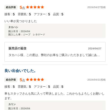
す。ありがとうございます！！
5
総合評価
2024/04/27投稿
点
5
5
5
5
接客 :
雰囲気 :
アフター :
品質 :
いい車が見つかりました
タカハシ
購入年月：
2024/04
購入した車：ジープ レネゲード
販売店の返信
2024/04/27
タカハシ様、この度は、弊社のお車をご購入いただきまして誠にあり
がとうございます。娘様の初めての輸入車。ご契約からご納車までス
ムーズに進められて良かったです！今後も何かありましたらしっかり
サポートしていきますので、宜しくお願い致します。ありがとうござ
良い出会いでした。
います！！
5
総合評価
2024/04/21投稿
点
5
5
5
5
接客 :
雰囲気 :
アフター :
品質 :
車もスタッフさんも気に入って即決しました。これからもよろしくお願いし
ます。
カリン
購入年月：
2024/04